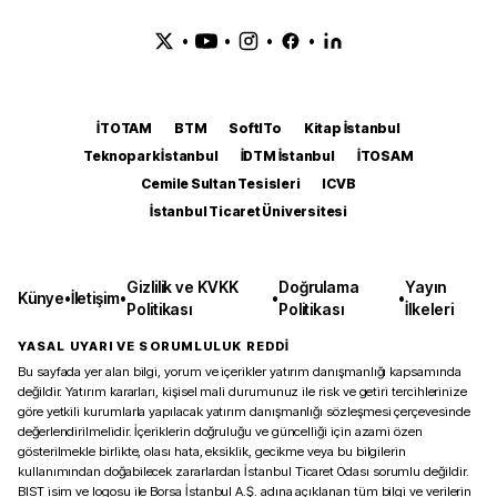
•
•
•
•
İTOTAM
BTM
SoftITo
Kitap İstanbul
Teknopark İstanbul
İDTM İstanbul
İTOSAM
Cemile Sultan Tesisleri
ICVB
İstanbul Ticaret Üniversitesi
Gizlilik ve KVKK
Doğrulama
Yayın
Künye
•
İletişim
•
•
•
Politikası
Politikası
İlkeleri
YASAL UYARI VE SORUMLULUK REDDİ
Bu sayfada yer alan bilgi, yorum ve içerikler yatırım danışmanlığı kapsamında
değildir. Yatırım kararları, kişisel mali durumunuz ile risk ve getiri tercihlerinize
göre yetkili kurumlarla yapılacak yatırım danışmanlığı sözleşmesi çerçevesinde
değerlendirilmelidir. İçeriklerin doğruluğu ve güncelliği için azami özen
gösterilmekle birlikte, olası hata, eksiklik, gecikme veya bu bilgilerin
kullanımından doğabilecek zararlardan İstanbul Ticaret Odası sorumlu değildir.
BIST isim ve logosu ile Borsa İstanbul A.Ş. adına açıklanan tüm bilgi ve verilerin