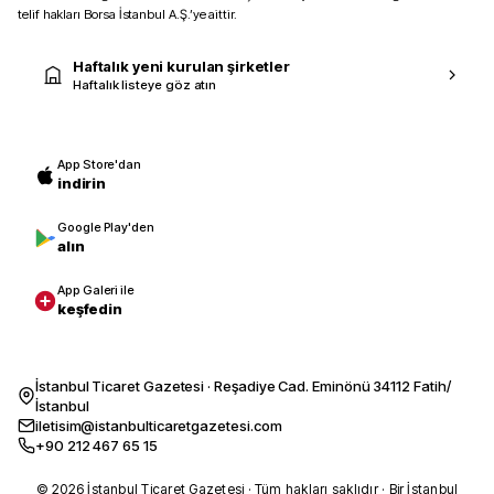
telif hakları Borsa İstanbul A.Ş.’ye aittir.
Haftalık yeni kurulan şirketler
Haftalık listeye göz atın
App Store'dan
indirin
Google Play'den
alın
App Galeri ile
keşfedin
İstanbul Ticaret Gazetesi · Reşadiye Cad. Eminönü 34112 Fatih/
İstanbul
iletisim@istanbulticaretgazetesi.com
+90 212 467 65 15
© 2026 İstanbul Ticaret Gazetesi · Tüm hakları saklıdır · Bir İstanbul