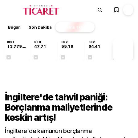
Bugün
Son Dakika
Finans
EKSTRA
BIST
USD
EUR
GBP
13.779,39
47,71
55,19
64,41
PİYASA
VERİLERİ
-0,14%
+0,18%
+0,32%
+0,38%
Dünya
İngiltere'de tahvil paniği:
Borçlanma maliyetlerinde
keskin artış!
İngiltere'de kamunun borçlanma