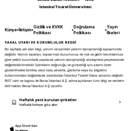
İstanbul Ticaret Üniversitesi
Gizlilik ve KVKK
Doğrulama
Yayın
Künye
•
İletişim
•
•
•
Politikası
Politikası
İlkeleri
YASAL UYARI VE SORUMLULUK REDDİ
Bu sayfada yer alan bilgi, yorum ve içerikler yatırım danışmanlığı kapsamında
değildir. Yatırım kararları, kişisel mali durumunuz ile risk ve getiri tercihlerinize
göre yetkili kurumlarla yapılacak yatırım danışmanlığı sözleşmesi çerçevesinde
değerlendirilmelidir. İçeriklerin doğruluğu ve güncelliği için azami özen
gösterilmekle birlikte, olası hata, eksiklik, gecikme veya bu bilgilerin
kullanımından doğabilecek zararlardan İstanbul Ticaret Odası sorumlu değildir.
BIST isim ve logosu ile Borsa İstanbul A.Ş. adına açıklanan tüm bilgi ve verilerin
telif hakları Borsa İstanbul A.Ş.’ye aittir.
Haftalık yeni kurulan şirketler
Haftalık listeye göz atın
App Store'dan
indirin