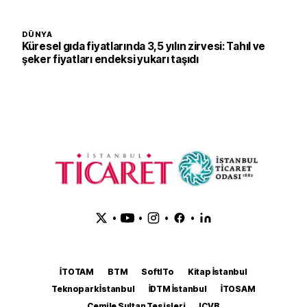
DÜNYA
Küresel gıda fiyatlarında 3,5 yılın zirvesi: Tahıl ve
şeker fiyatları endeksi yukarı taşıdı
•
•
•
•
İTOTAM
BTM
SoftITo
Kitap İstanbul
Teknopark İstanbul
İDTM İstanbul
İTOSAM
Cemile Sultan Tesisleri
ICVB