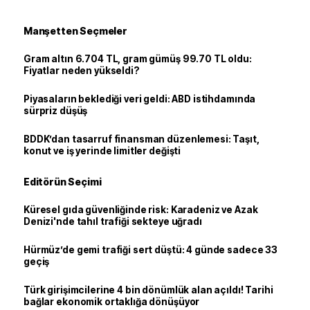
Manşetten Seçmeler
Gram altın 6.704 TL, gram gümüş 99.70 TL oldu:
Fiyatlar neden yükseldi?
Piyasaların beklediği veri geldi: ABD istihdamında
sürpriz düşüş
BDDK’dan tasarruf finansman düzenlemesi: Taşıt,
konut ve iş yerinde limitler değişti
Editörün Seçimi
Küresel gıda güvenliğinde risk: Karadeniz ve Azak
Denizi'nde tahıl trafiği sekteye uğradı
Hürmüz’de gemi trafiği sert düştü: 4 günde sadece 33
geçiş
Türk girişimcilerine 4 bin dönümlük alan açıldı! Tarihi
bağlar ekonomik ortaklığa dönüşüyor