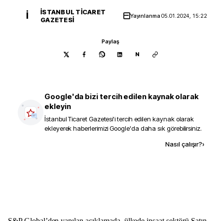
İSTANBUL TICARET
İ
Yayınlanma
05.01.2024, 15:22
GAZETESI
Paylaş
N
Google'da bizi tercih edilen kaynak olarak
ekleyin
İstanbul Ticaret Gazetesi
'i tercih edilen kaynak olarak
ekleyerek haberlerimizi Google'da daha sık görebilirsiniz.
Kaynak ekle
Nasıl çalışır?
›
S&P Global’den yapılan açıklamada, ülkede inşaat sektörü Satın