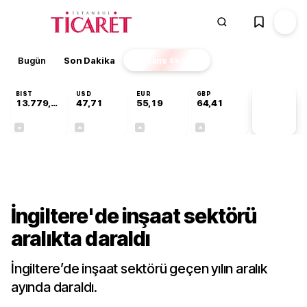
Bugün
Son Dakika
Finans
EKSTRA
BIST
USD
EUR
GBP
13.779,39
47,71
55,19
64,41
PİYASA
VERİLERİ
-0,14%
+0,18%
+0,32%
+0,38%
Dünya
İngiltere'de inşaat sektörü
aralıkta daraldı
İngiltere’de inşaat sektörü geçen yılın aralık
ayında daraldı.