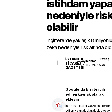
istihdam yap
nedeniyle risk
olabilir
İngiltere'de yaklaşık 8 milyonl
zeka nedeniyle risk altında old
İSTANBUL
Paylaş
Yayınlanma
İ
TICARET
27.03.2024, 15:46
GAZETESI
Google'da bizi tercih
edilen kaynak olarak
ekleyin
İstanbul Ticaret Gazetesi
'i tercih
edilen kaynak olarak ekleyerek