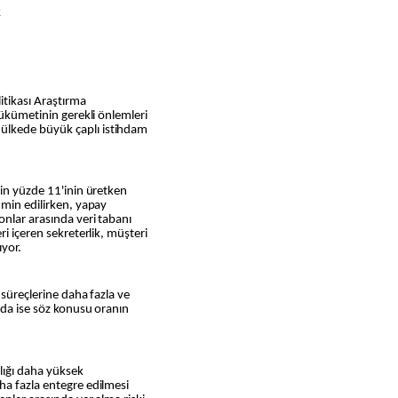
k
tikası Araştırma
hükümetinin gerekli önlemleri
ülkede büyük çaplı istihdam
rin yüzde 11'inin üretken
hmin edilirken, yapay
onlar arasında veri tabanı
ri içeren sekreterlik, müşteri
ıyor.
 süreçlerine daha fazla ve
ada ise söz konusu oranın
ılığı daha yüksek
ha fazla entegre edilmesi