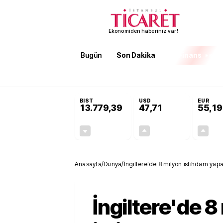
Ekonomiden haberiniz var!
Bugün
Son Dakika
Finans
EKST
SON DAKİKA
İran'dan Hürmüz Boğazı şartı! 'Düzelene ka
BIST
USD
EUR
13.779,39
47,71
55,19
-0,14%
+0,18%
-19,42
0,09
Anasayfa
/
Dünya
/
İngiltere'de 8 milyon istihdam yapay
İngiltere'de 8