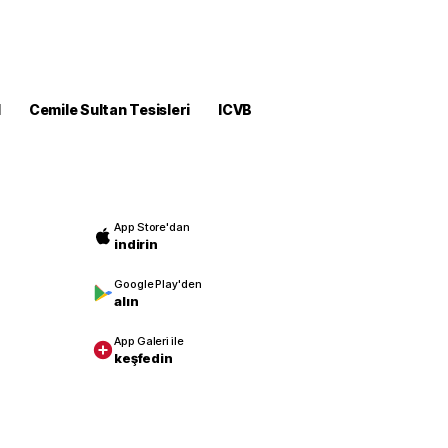
M
Cemile Sultan Tesisleri
ICVB
App Store'dan
indirin
Google Play'den
alın
App Galeri ile
keşfedin