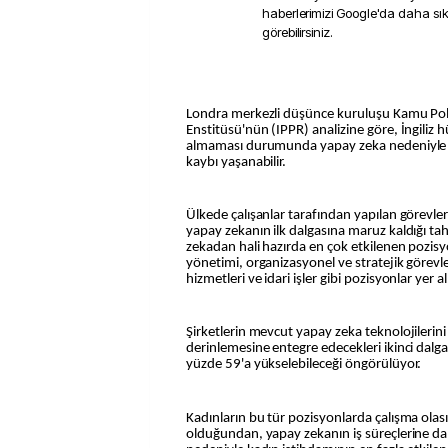
haberlerimizi Google'da daha sı
görebilirsiniz.
Londra merkezli düşünce kuruluşu Kamu Poli
Enstitüsü'nün (IPPR) analizine göre, İngiliz 
almaması durumunda yapay zeka nedeniyle 
kaybı yaşanabilir.
Ülkede çalışanlar tarafından yapılan görevle
yapay zekanın ilk dalgasına maruz kaldığı ta
zekadan hali hazırda en çok etkilenen pozisy
yönetimi, organizasyonel ve stratejik görevle
hizmetleri ve idari işler gibi pozisyonlar yer al
Şirketlerin mevcut yapay zeka teknolojilerini
derinlemesine entegre edecekleri ikinci dalg
yüzde 59'a yükselebileceği öngörülüyor.
Kadınların bu tür pozisyonlarda çalışma olas
olduğundan, yapay zekanın iş süreçlerine da