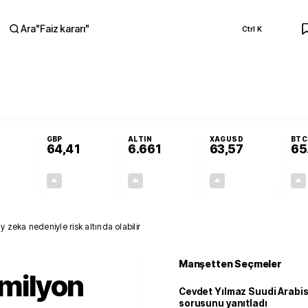
Ara
"
Faiz kararı
"
Ctrl K
RA
dar açılmayacak'
Cevdet Yılmaz Suudi Arabistan ve KAAN sorusunu yanıtla
GBP
ALTIN
XAGUSD
BTC
64,41
6.661
63,57
65
+0,32%
+0,38%
+2,59%
+3,37%
0,18
0,24
167,96
2,07
 zeka nedeniyle risk altında olabilir
Manşetten Seçmeler
 milyon
Cevdet Yılmaz Suudi Arabi
sorusunu yanıtladı