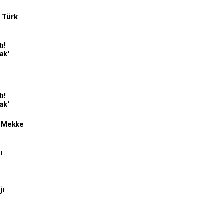
r Türk
ı!
ak'
ı!
ak'
an Mekke
ı
jı