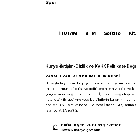
Spor
İTOTAM
BTM
SoftITo
Kit
Künye
•
İletişim
•
Gizlilik ve KVKK Politikası
•
Doğr
YASAL UYARI VE SORUMLULUK REDDİ
Bu sayfada yer alan bilgi, yorum ve içerikler yatırım danışm
mali durumunuz ile risk ve getiri tercihlerinize göre yetk
çerçevesinde değerlendirilmelidir. İçeriklerin doğruluğu ve
hata, eksiklik, gecikme veya bu bilgilerin kullanımından 
değildir. BIST isim ve logosu ile Borsa İstanbul A.Ş. adına a
İstanbul A.Ş.’ye aittir.
Haftalık yeni kurulan şirketler
Haftalık listeye göz atın