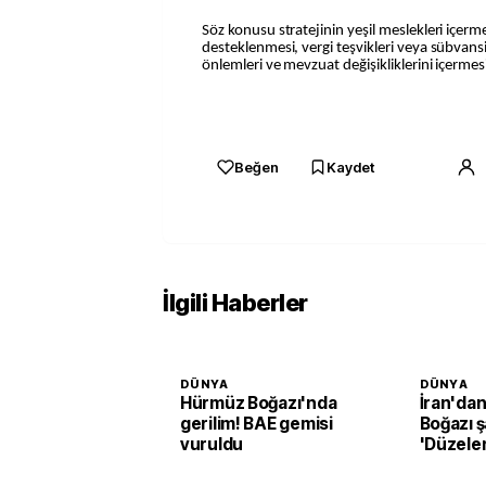
Söz konusu stratejinin yeşil meslekleri içerm
desteklenmesi, vergi teşvikleri veya sübvansi
önlemleri ve mevzuat değişikliklerini içermes
Beğen
Kaydet
İlgili Haberler
DÜNYA
DÜNYA
Hürmüz Boğazı'nda
İran'da
gerilim! BAE gemisi
Boğazı ş
vuruldu
'Düzele
açılmay