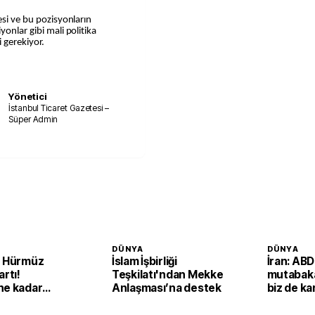
esi ve bu pozisyonların
yonlar gibi mali politika
i gerekiyor.
Yönetici
İstanbul Ticaret Gazetesi –
Süper Admin
DÜNYA
DÜNYA
n Hürmüz
İslam İşbirliği
İran: AB
artı!
Teşkilatı'ndan Mekke
mutabakat
ne kadar
Anlaşması’na destek
biz de kar
acak'