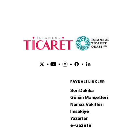
•
•
•
•
FAYDALI LINKLER
Son Dakika
Günün Manşetleri
Namaz Vakitleri
İmsakiye
Yazarlar
e-Gazete