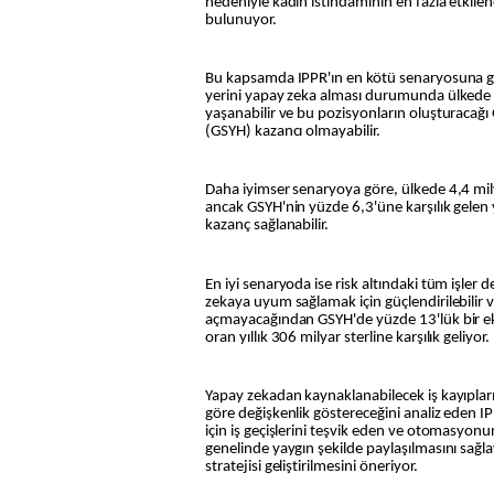
nedeniyle kadın istihdamının en fazla etkilen
bulunuyor.
Bu kapsamda IPPR'ın en kötü senaryosuna gör
yerini yapay zeka alması durumunda ülkede 
yaşanabilir ve bu pozisyonların oluşturacağı G
(GSYH) kazancı olmayabilir.
Daha iyimser senaryoya göre, ülkede 4,4 mily
ancak GSYH'nin yüzde 6,3'üne karşılık gelen yı
kazanç sağlanabilir.
En iyi senaryoda ise risk altındaki tüm işler 
zekaya uyum sağlamak için güçlendirilebilir 
açmayacağından GSYH'de yüzde 13'lük bir eko
oran yıllık 306 milyar sterline karşılık geliyor.
Yapay zekadan kaynaklanabilecek iş kayıplar
göre değişkenlik göstereceğini analiz eden 
için iş geçişlerini teşvik eden ve otomasyo
genelinde yaygın şekilde paylaşılmasını sağla
stratejisi geliştirilmesini öneriyor.