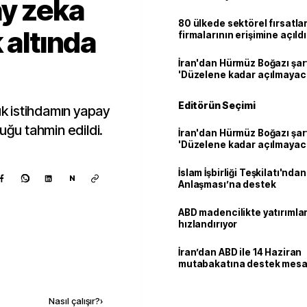
ay zeka
80 ülkede sektörel fırsatla
 altında
firmalarının erişimine açıldı
İran'dan Hürmüz Boğazı şart
'Düzelene kadar açılmayac
Editörün Seçimi
uk istihdamın yapay
uğu tahmin edildi.
İran'dan Hürmüz Boğazı şart
'Düzelene kadar açılmayac
İslam İşbirliği Teşkilatı'nd
N
Anlaşması’na destek
ABD madencilikte yatırımlar
hızlandırıyor
İran’dan ABD ile 14 Haziran
mutabakatına destek mesa
Kaynak ekle
Nasıl çalışır?
›