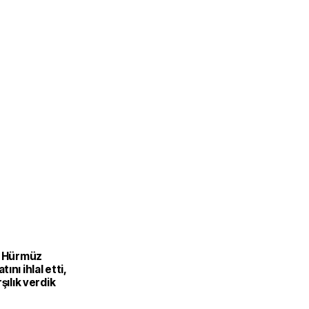
D Hürmüz
ını ihlal etti,
şılık verdik