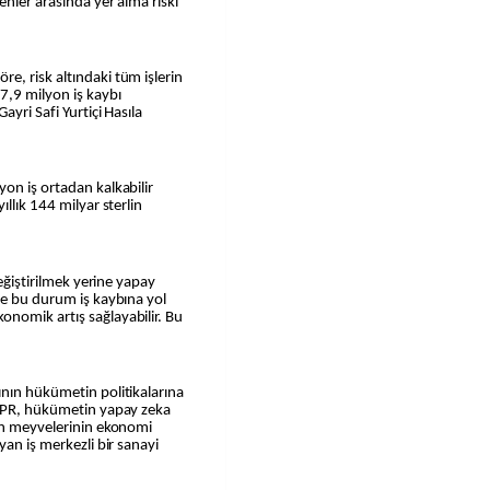
enler arasında yer alma riski
e, risk altındaki tüm işlerin
7,9 milyon iş kaybı
ayri Safi Yurtiçi Hasıla
on iş ortadan kalkabilir
llık 144 milyar sterlin
değiştirilmek yerine yapay
ve bu durum iş kaybına yol
nomik artış sağlayabilir. Bu
ının hükümetin politikalarına
IPPR, hükümetin yapay zeka
nun meyvelerinin ekonomi
yan iş merkezli bir sanayi