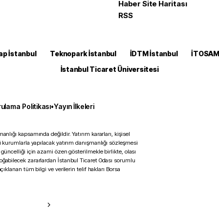
Haber Site Haritası
RSS
ap İstanbul
Teknopark İstanbul
İDTM İstanbul
İTOSA
İstanbul Ticaret Üniversitesi
ulama Politikası
•
Yayın İlkeleri
anlığı kapsamında değildir. Yatırım kararları, kişisel
ili kurumlarla yapılacak yatırım danışmanlığı sözleşmesi
 güncelliği için azami özen gösterilmekle birlikte, olası
doğabilecek zararlardan İstanbul Ticaret Odası sorumlu
çıklanan tüm bilgi ve verilerin telif hakları Borsa