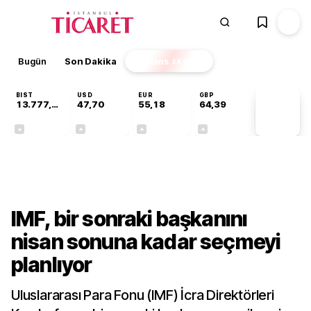
Bugün
Son Dakika
Finans
EKSTRA
BIST
USD
EUR
GBP
13.777,39
47,70
55,18
64,39
PİYASA
VERİLERİ
-0,16%
+0,17%
+0,30%
+0,34%
Dünya
IMF, bir sonraki başkanını
nisan sonuna kadar seçmeyi
planlıyor
Uluslararası Para Fonu (IMF) İcra Direktörleri