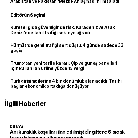
Arabistan ve Pakistan 'Mekke Anlaşması'nı imzaladı
Editörün Seçimi
Küresel gıda güvenliğinde risk: Karadeniz ve Azak
Denizi'nde tahıl trafiği sekteye uğradı
Hürmüz’de gemi trafiği sert düştü: 4 günde sadece 33
geçiş
Trump’tan yeni tarife kararı: Çip ve güneş panelleri
için kullanılan ürüne yüzde 15 vergi
Türk girişimcilerine 4 bin dönümlük alan açıldı! Tarihi
bağlar ekonomik ortaklığa dönüşüyor
İlgili Haberler
DÜNYA
Ani kuraklık koşulları ilan edilmişti: İngiltere 6.sıcak
hava dalgasının etkisine girecek