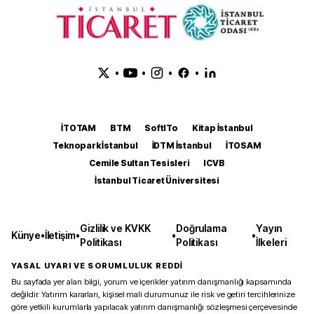
•
•
•
•
İTOTAM
BTM
SoftITo
Kitap İstanbul
Teknopark İstanbul
İDTM İstanbul
İTOSAM
Cemile Sultan Tesisleri
ICVB
İstanbul Ticaret Üniversitesi
Gizlilik ve KVKK
Doğrulama
Yayın
Künye
•
İletişim
•
•
•
Politikası
Politikası
İlkeleri
YASAL UYARI VE SORUMLULUK REDDİ
Bu sayfada yer alan bilgi, yorum ve içerikler yatırım danışmanlığı kapsamında
değildir. Yatırım kararları, kişisel mali durumunuz ile risk ve getiri tercihlerinize
göre yetkili kurumlarla yapılacak yatırım danışmanlığı sözleşmesi çerçevesinde