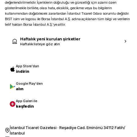
değerlendirilmelidir. İçeriklerin doğruluğu ve güncelliği için azami özen
gösterilmekle birlikte, olası hata, eksiklik, gecikme veya bu bilgilerin
kullanımından doğabilecek zararlardan İstanbul Ticaret Odası sorumlu değildir.
BIST isim ve logosu ile Borsa İstanbul A.Ş. adına açıklanan tüm bilgi ve verilerin
telif hakları Borsa İstanbul A.Ş.’ye aittir.
Haftalık yeni kurulan şirketler
Haftalık listeye göz atın
App Store'dan
indirin
Google Play'den
alın
App Galeri ile
keşfedin
İstanbul Ticaret Gazetesi · Reşadiye Cad. Eminönü 34112 Fatih/
İstanbul