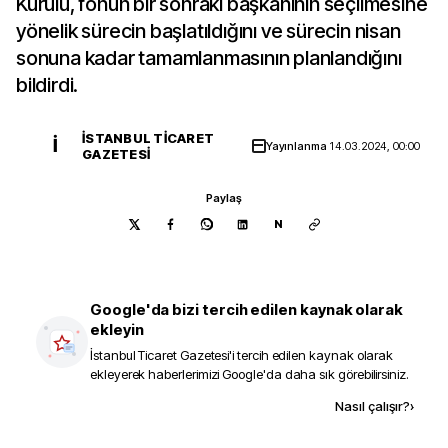
Kurulu, fonun bir sonraki başkanının seçilmesine
yönelik sürecin başlatıldığını ve sürecin nisan
sonuna kadar tamamlanmasının planlandığını
bildirdi.
İSTANBUL TICARET
İ
Yayınlanma
14.03.2024, 00:00
GAZETESI
Paylaş
N
Google'da bizi tercih edilen kaynak olarak
ekleyin
İstanbul Ticaret Gazetesi
'i tercih edilen kaynak olarak
ekleyerek haberlerimizi Google'da daha sık görebilirsiniz.
Kaynak ekle
Nasıl çalışır?
›