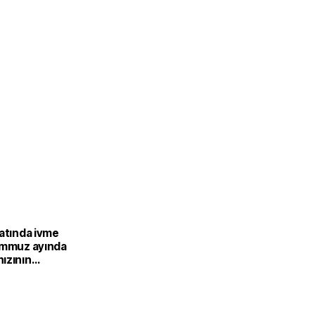
catında ivme
emmuz ayında
ızının
ası
or