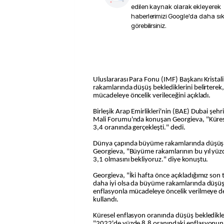
edilen kaynak olarak ekleyerek
haberlerimizi Google'da daha sı
görebilirsiniz.
Uluslararası Para Fonu (IMF) Başkanı Krista
rakamlarında düşüş beklediklerini belirterek
mücadeleye öncelik verileceğini açıkladı.
Birleşik Arap Emirlikleri'nin (BAE) Dubai şe
Mali Forumu'nda konuşan Georgieva, "Küres
3,4 oranında gerçekleşti." dedi.
Dünya çapında büyüme rakamlarında düşüş 
Georgieva, "Büyüme rakamlarının bu yıl yüzd
3,1 olmasını bekliyoruz." diye konuştu.
Georgieva, "İki hafta önce açıkladığımız son
daha iyi olsa da büyüme rakamlarında düşüş
enflasyonla mücadeleye öncelik verilmeye de
kullandı.
Küresel enflasyon oranında düşüş bekledikle
"2022'de yüzde 8,8 oranındaki enflasyonun 