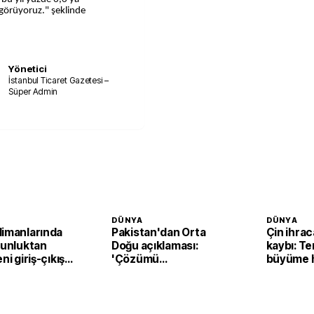
görüyoruz." şeklinde
Yönetici
İstanbul Ticaret Gazetesi –
Süper Admin
DÜNYA
DÜNYA
limanlarında
Pakistan'dan Orta
Çin ihra
ğunluktan
Doğu açıklaması:
kaybı: T
ni giriş-çıkış
'Çözümü
büyüme h
 devreden
destekliyoruz'
yavaşlam
or
bekleniy