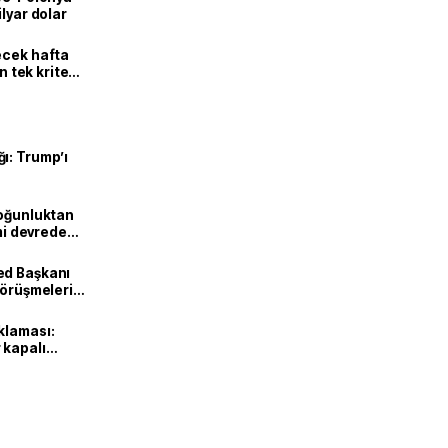
lyar dolar
ecek hafta
n tek kriter
ı: Trump’ı
Yoğunluktan
emi devreden
ed Başkanı
görüşmeleri
klaması:
 kapalı