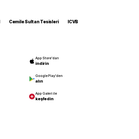
M
Cemile Sultan Tesisleri
ICVB
App Store'dan
indirin
Google Play'den
alın
App Galeri ile
keşfedin