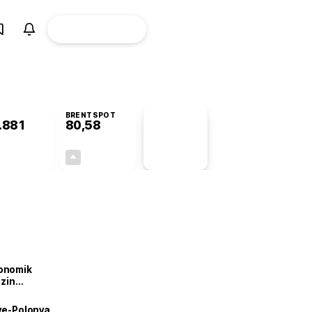
ÜYE
CANLI BORSA
Girişi
BRENTSPOT
.881
80,58
PİYASA
VERİLERİ
+0,33%
+2,12%
+0,00
1,67
onomik
izin
lendirdik
iye-Polonya