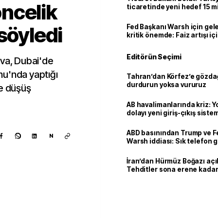
ncelik
ticaretinde yeni hedef 15 mi
söyledi
Fed Başkanı Warsh için gel
kritik önemde: Faiz artışı içi
var
Editörün Seçimi
eva, Dubai'de
mu'nda yaptığı
Tahran’dan Körfez’e gözdağ
durdurun yoksa vururuz
e düşüş
AB havalimanlarında kriz: 
dolayı yeni giriş-çıkış sist
çıkarılıyor
ABD basınından Trump ve F
N
Warsh iddiası: Sık telefon 
dikkat çekiyor
İran’dan Hürmüz Boğazı açı
Tehditler sona erene kadar
kalacak
Kaynak ekle