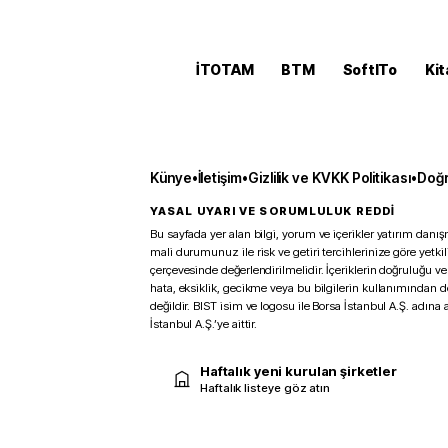
İTOTAM
BTM
SoftITo
Kit
Künye
•
İletişim
•
Gizlilik ve KVKK Politikası
•
Doğr
YASAL UYARI VE SORUMLULUK REDDİ
Bu sayfada yer alan bilgi, yorum ve içerikler yatırım danışm
mali durumunuz ile risk ve getiri tercihlerinize göre yetk
çerçevesinde değerlendirilmelidir. İçeriklerin doğruluğu ve
hata, eksiklik, gecikme veya bu bilgilerin kullanımından 
değildir. BIST isim ve logosu ile Borsa İstanbul A.Ş. adına a
İstanbul A.Ş.’ye aittir.
Haftalık yeni kurulan şirketler
Haftalık listeye göz atın