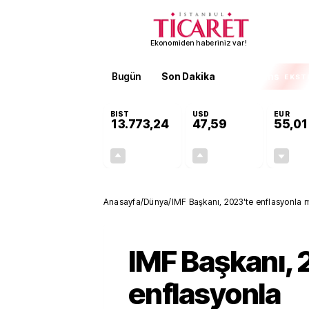
Ekonomiden haberiniz var!
Bugün
Son Dakika
Finans
EKST
BIST
USD
EUR
13.773,24
47,59
55,01
+0,51%
+0,06%
70,11
0,03
Anasayfa
/
Dünya
/
IMF Başkanı, 2023'te enflasyonla m
IMF Başkanı, 
enflasyonla