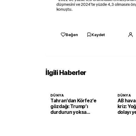
düşmesini ve 2024'te yüzde 4,3 olmasını ön
konuştu.
Beğen
Kaydet
İlgili Haberler
DÜNYA
DÜNYA
Tahran’dan Körfez’e
AB hava
gözdağı: Trump’ı
kriz: Yo
durdurun yoksa
dolayı ye
vururuz
sistemi
çıkarılıy