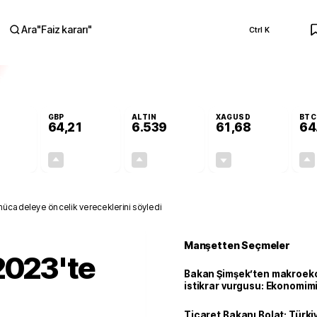
Ara
"
Faiz kararı
"
Ctrl K
RA
GBP
ALTIN
XAGUSD
BTC
64,21
6.539
61,68
64
-0,01%
+0,18%
+0,66%
-0,58%
0,00
0,12
42,67
-0,36
ücadeleye öncelik vereceklerini söyledi
Manşetten Seçmeler
2023'te
Bakan Şimşek’ten makroek
istikrar vurgusu: Ekonomim
dayanıklılığını daha da güç
Ticaret Bakanı Bolat: Türk