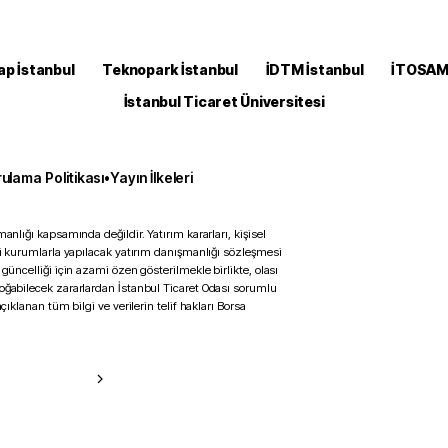
ap İstanbul
Teknopark İstanbul
İDTM İstanbul
İTOSA
İstanbul Ticaret Üniversitesi
ulama Politikası
•
Yayın İlkeleri
anlığı kapsamında değildir. Yatırım kararları, kişisel
ili kurumlarla yapılacak yatırım danışmanlığı sözleşmesi
 güncelliği için azami özen gösterilmekle birlikte, olası
doğabilecek zararlardan İstanbul Ticaret Odası sorumlu
çıklanan tüm bilgi ve verilerin telif hakları Borsa