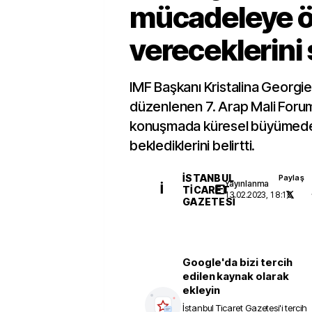
mücadeleye ö
vereceklerini 
IMF Başkanı Kristalina Georgi
düzenlenen 7. Arap Mali Foru
konuşmada küresel büyümed
beklediklerini belirtti.
İSTANBUL
Paylaş
Yayınlanma
İ
TICARET
13.02.2023, 18:16
GAZETESI
Google'da bizi tercih
edilen kaynak olarak
ekleyin
İstanbul Ticaret Gazetesi
'i tercih