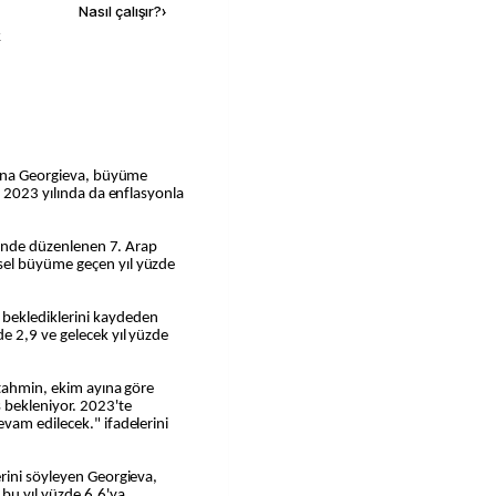
Nasıl çalışır?
›
k
lina Georgieva, büyüme
, 2023 yılında da enflasyonla
hrinde düzenlenen 7. Arap
el büyüme geçen yıl yüzde
beklediklerini kaydeden
e 2,9 ve gelecek yıl yüzde
 tahmin, ekim ayına göre
 bekleniyor. 2023'te
vam edilecek." ifadelerini
rini söyleyen Georgieva,
bu yıl yüzde 6,6'ya