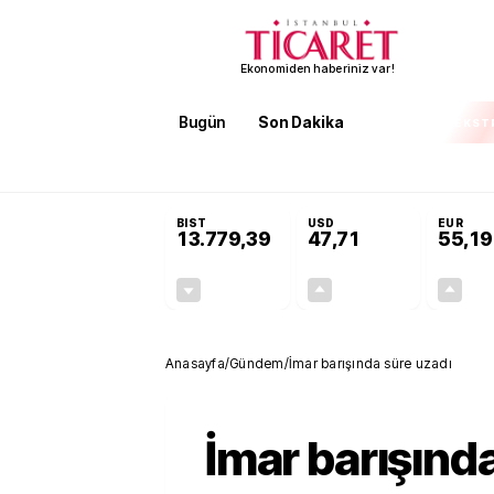
Ekonomiden haberiniz var!
Bugün
Son Dakika
Finans
EKST
SON DAKİKA
Öğrenci affı ve ek sınav hakkı 
BIST
USD
EUR
13.779,39
47,71
55,19
-0,14%
+0,18%
-19,42
0,09
Anasayfa
/
Gündem
/
İmar barışında süre uzadı
İmar barışınd