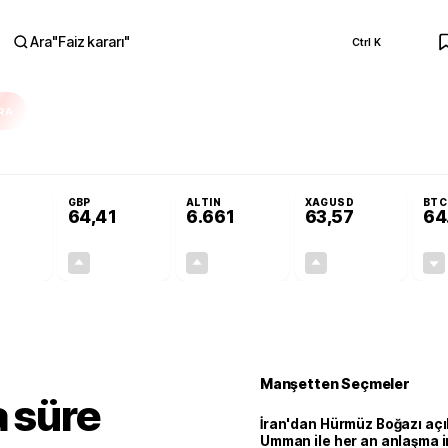
Ara
"
Faiz kararı
"
Ctrl K
RA
Resmi Gazete'de!
Öğrenci affı ve ek sınav hakkı Resmi Gazete'de!
GBP
ALTIN
XAGUSD
BTC
64,41
6.661
63,57
64
+0,32%
+0,38%
+2,59%
+3,37%
0,18
0,24
167,96
2,07
Manşetten Seçmeler
a süre
İran'dan Hürmüz Boğazı açı
Umman ile her an anlaşma i