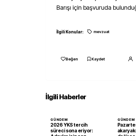
Barışı için başvuruda bulunduğ
İlgili Konular:
mevzuat
Beğen
Kaydet
İlgili Haberler
GÜNDEM
GÜNDEM
2026 YKS tercih
Pazartes
süreci sona eriyor:
akaryakıt