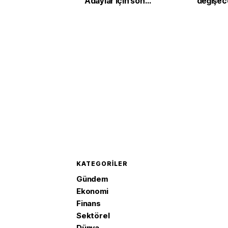
Adaylar için son
değişec
saatler
KATEGORILER
Gündem
Ekonomi
Finans
Sektörel
Dünya