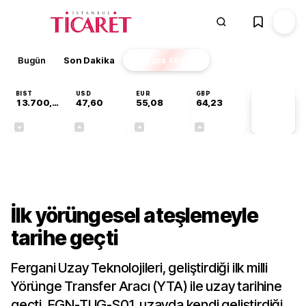
Bugün
Son Dakika
Finans
EKSTRA
BIST
USD
EUR
GBP
13.700,08
47,60
55,08
64,23
PİYASA
VERİLERİ
-0,02%
+0,06%
+0,12%
+0,21%
Sektörel
İlk yörüngesel ateşlemeyle
tarihe geçti
Fergani Uzay Teknolojileri, geliştirdiği ilk milli
Yörünge Transfer Aracı (YTA) ile uzay tarihine
geçti. FGN-TUG-S01, uzayda kendi geliştirdiği