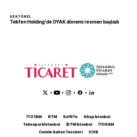
SEKTÖREL
Tekfen Holding’de OYAK dönemi resmen başladı
•
•
•
•
İTOTAM
BTM
SoftITo
Kitap İstanbul
Teknopark İstanbul
İDTM İstanbul
İTOSAM
Cemile Sultan Tesisleri
ICVB