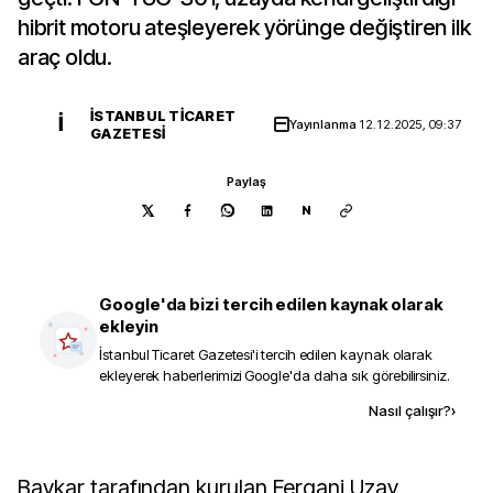
hibrit motoru ateşleyerek yörünge değiştiren ilk
araç oldu.
İSTANBUL TICARET
İ
Yayınlanma
12.12.2025, 09:37
GAZETESI
Paylaş
N
Google'da bizi tercih edilen kaynak olarak
ekleyin
İstanbul Ticaret Gazetesi
'i tercih edilen kaynak olarak
ekleyerek haberlerimizi Google'da daha sık görebilirsiniz.
Kaynak ekle
Nasıl çalışır?
›
Baykar tarafından kurulan Fergani Uzay