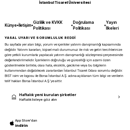
İstanbul Ticaret Üniversitesi
Gizlilik ve KVKK
Doğrulama
Yayın
Künye
•
İletişim
•
•
•
Politikası
Politikası
İlkeleri
YASAL UYARI VE SORUMLULUK REDDİ
Bu sayfada yer alan bilgi, yorum ve içerikler yatırım danışmanlığı kapsamında
değildir. Yatırım kararları, kişisel mali durumunuz ile risk ve getiri tercihlerinize
göre yetkili kurumlarla yapılacak yatırım danışmanlığı sözleşmesi çerçevesinde
değerlendirilmelidir. İçeriklerin doğruluğu ve güncelliği için azami özen
gösterilmekle birlikte, olası hata, eksiklik, gecikme veya bu bilgilerin
kullanımından doğabilecek zararlardan İstanbul Ticaret Odası sorumlu değildir.
BIST isim ve logosu ile Borsa İstanbul A.Ş. adına açıklanan tüm bilgi ve verilerin
telif hakları Borsa İstanbul A.Ş.’ye aittir.
Haftalık yeni kurulan şirketler
Haftalık listeye göz atın
App Store'dan
indirin