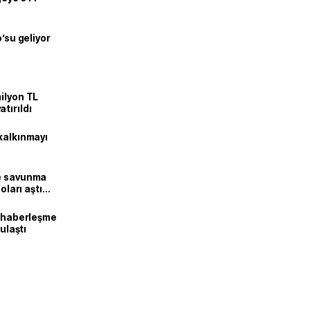
o’su geliyor
ilyon TL
tırıldı
kalkınmayı
ne savunma
oları aştı
k haberleşme
 ulaştı