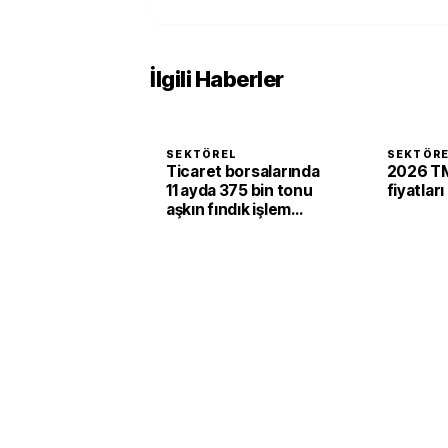
İlgili Haberler
SEKTÖREL
SEKTÖR
Ticaret borsalarında
2026 TM
11 ayda 375 bin tonu
fiyatları
aşkın fındık işlem
gördü