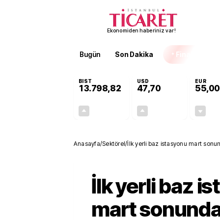
Ekonomiden haberiniz var!
Bugün
Son Dakika
Finans
EKST
BIST
USD
EUR
13.798,82
47,70
55,00
+0,70%
+0,16%
95,68
0,08
Anasayfa
/
Sektörel
/
İlk yerli baz istasyonu mart sonu
İlk yerli baz i
mart sonunda