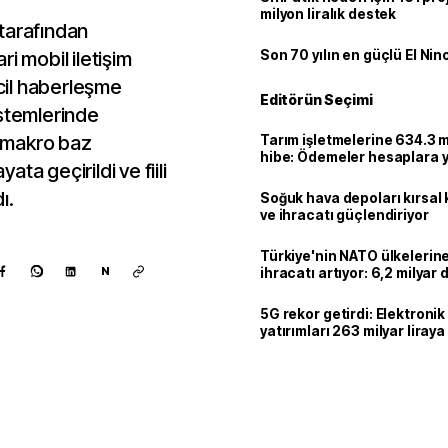
milyon liralık destek
tarafından
i mobil iletişim
Son 70 yılın en güçlü El Nin
acil haberleşme
Editörün Seçimi
istemlerinde
G makro baz
Tarım işletmelerine 634.3 m
hibe: Ödemeler hesaplara ya
ta geçirildi ve fiili
ı.
Soğuk hava depoları kırsal 
ve ihracatı güçlendiriyor
Türkiye'nin NATO ülkeleri
N
ihracatı artıyor: 6,2 milyar d
milyar doları aştı
5G rekor getirdi: Elektroni
yatırımları 263 milyar liraya
Kaynak ekle