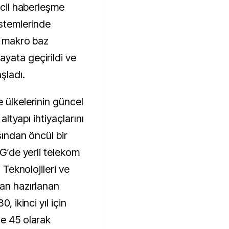
acil haberleşme
istemlerinde
5G makro baz
yata geçirildi ve
şladı.
 ülkelerinin güncel
 altyapı ihtiyaçlarını
sından öncül bir
5G’de yerli telekom
i Teknolojileri ve
dan hazırlanan
, ikinci yıl için
de 45 olarak