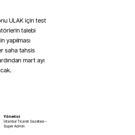
yonu ULAK için test
örlerin talebi
in yapılması
er saha tahsis
 ardından mart ayı
acak.
Yönetici
İstanbul Ticaret Gazetesi –
Süper Admin