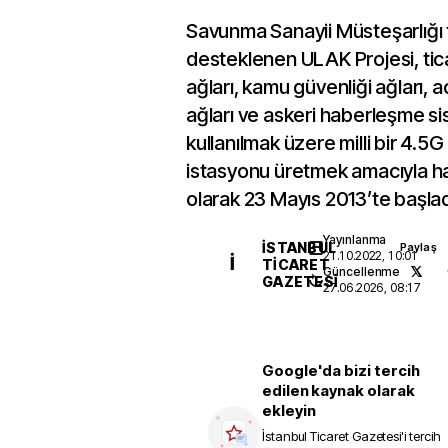
Savunma Sanayii Müsteşarlığı 
desteklenen ULAK Projesi, ticar
ağları, kamu güvenliği ağları, 
ağları ve askeri haberleşme s
kullanılmak üzere milli bir 4.5
istasyonu üretmek amacıyla haya
olarak 23 Mayıs 2013’te başlad
Yayınlanma
İSTANBUL
Paylaş
21.10.2022, 10:01
İ
TICARET
Güncellenme
GAZETESI
27.06.2026, 08:17
Google'da bizi tercih
edilen kaynak olarak
ekleyin
İstanbul Ticaret Gazetesi
'i tercih