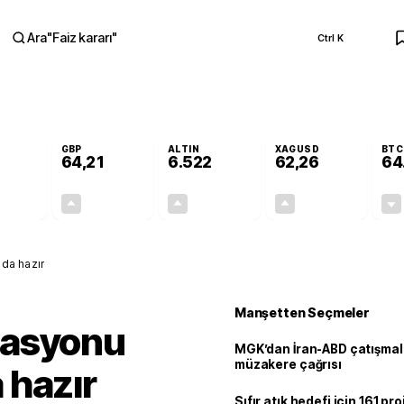
Ara
"
Faiz kararı
"
Ctrl K
RA
GBP
ALTIN
XAGUSD
BTC
64,21
6.522
62,26
64
-0,03%
+0,06%
+0,45%
+1,24%
-0,01
0,04
29,15
0,76
nda hazır
Manşetten Seçmeler
stasyonu
MGK’dan İran-ABD çatışmala
müzakere çağrısı
 hazır
Sıfır atık hedefi için 161 pr