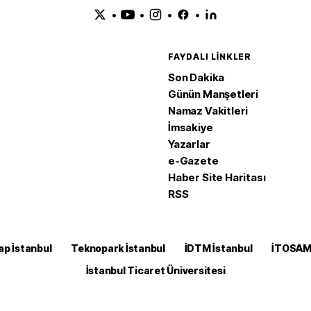
•
•
•
•
FAYDALI LINKLER
Son Dakika
Günün Manşetleri
Namaz Vakitleri
İmsakiye
Yazarlar
e-Gazete
Haber Site Haritası
RSS
ap İstanbul
Teknopark İstanbul
İDTM İstanbul
İTOSA
İstanbul Ticaret Üniversitesi