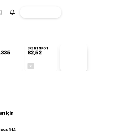
ÜYE
CANLI BORSA
Girişi
BRENTSPOT
.335
82,52
PİYASA
VERİLERİ
-0,28%
-0,31%
+0,00
-0,26
rı için
ojeye 914