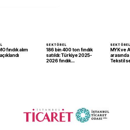
EL
SEKTÖREL
SEKTÖRE
O fındık alım
186 bin 400 ton fındık
MYK ve 
 açıklandı
satıldı: Türkiye 2025-
arasında i
2026 fındık
Tekstil 
sezonunda 2,4 milyar
'yeşil ve d
dolar gelir sağladı
dönüşü