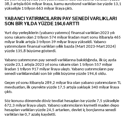
38,3 artışla 604 milyar liraya, kamu eurobond varlıkları ise yüzde 13,1
yükselişle 1 trilyon 663 milyar liraya çıktı.
YABANCI YATIRIMCILARIN PAY SENEDİ VARLIKLARI
SON BİR YILDA YÜZDE 194,6 ARTTI
Yurt dışı yerleşiklerin (yabancı yatırımcı) finansal varlıkları 2023 yılı
sonu rakamı olan 2 trilyon 574 milyar liradan mart sonu itibarıyla 465
milyar liralık artışla 3 trilyon 39 milyar liraya yükseldi. Yabancı
yatırımcıların finansal varlıkları yıllık bazda (Mart 2023-Mart 2024)
yüzde 135,8 büyüme gösterdi.
Yabancı yatırımcının pay senedi varlıklarına bakıldığında, ilk üç ayda
yüzde 23,1 artışla 2023 yıl sonu rakamı olan 1 trilyon 557 milyar
liradan 1 trilyon 917 milyar liraya ulaştı. Yabancı yatırımcıların pay
senedi varlıklarındaki son bir yıllık büyüme yüzde 194,6 oldu.
Geçen yıl sonu itibarıyla 289,2 milyar lira olan yabancı yatırımcıların TL
mevduatları, ilk çeyrekte yüzde 17,5 artışla yaklaşık 340 milyar liraya
çıktı.
Söz konusu dönemde döviz tevdiat hesapları ise yüzde 7,5 yükselişle
672,3 milyar liraya ulaştı. Yabancı yatırımcıların kıymetli maden depo
hesapları varlıkları yüzde 24,5 artarken, devlet iç borçlanma senedi
varlıkları ise 0,7 azalış kaydetti.