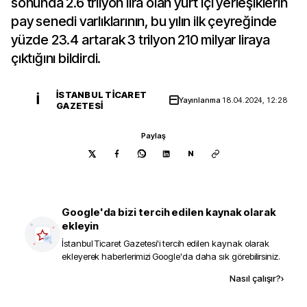
sonunda 2.6 trilyon lira olan yurt içi yerleşiklerin
pay senedi varlıklarının, bu yılın ilk çeyreğinde
yüzde 23.4 artarak 3 trilyon 210 milyar liraya
çıktığını bildirdi.
İSTANBUL TICARET
İ
Yayınlanma
18.04.2024, 12:28
GAZETESI
Paylaş
N
Google'da bizi tercih edilen kaynak olarak
ekleyin
İstanbul Ticaret Gazetesi
'i tercih edilen kaynak olarak
ekleyerek haberlerimizi Google'da daha sık görebilirsiniz.
Kaynak ekle
Nasıl çalışır?
›