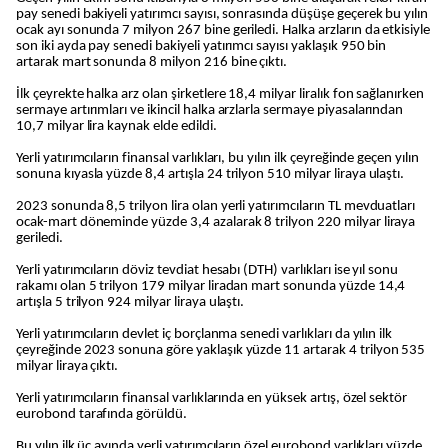
pay senedi bakiyeli yatırımcı sayısı, sonrasında düşüşe geçerek bu yılın
ocak ayı sonunda 7 milyon 267 bine geriledi. Halka arzların da etkisiyle
son iki ayda pay senedi bakiyeli yatırımcı sayısı yaklaşık 950 bin
artarak mart sonunda 8 milyon 216 bine çıktı.
İlk çeyrekte halka arz olan şirketlere 18,4 milyar liralık fon sağlanırken
sermaye artırımları ve ikincil halka arzlarla sermaye piyasalarından
10,7 milyar lira kaynak elde edildi.
Yerli yatırımcıların finansal varlıkları, bu yılın ilk çeyreğinde geçen yılın
sonuna kıyasla yüzde 8,4 artışla 24 trilyon 510 milyar liraya ulaştı.
2023 sonunda 8,5 trilyon lira olan yerli yatırımcıların TL mevduatları
ocak-mart döneminde yüzde 3,4 azalarak 8 trilyon 220 milyar liraya
geriledi.
Yerli yatırımcıların döviz tevdiat hesabı (DTH) varlıkları ise yıl sonu
rakamı olan 5 trilyon 179 milyar liradan mart sonunda yüzde 14,4
artışla 5 trilyon 924 milyar liraya ulaştı.
Yerli yatırımcıların devlet iç borçlanma senedi varlıkları da yılın ilk
çeyreğinde 2023 sonuna göre yaklaşık yüzde 11 artarak 4 trilyon 535
milyar liraya çıktı.
Yerli yatırımcıların finansal varlıklarında en yüksek artış, özel sektör
eurobond tarafında görüldü.
Bu yılın ilk üç ayında yerli yatırımcıların özel eurobond varlıkları yüzde