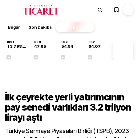
Bugün
Son Dakika
Finans
EKSTRA
BIST
USD
EUR
GBP
13.798,82
47,65
54,94
64,07
PİYASA
VERİLERİ
+0,70%
+0,04%
-0,13%
-0,16%
Gündem
İlk çeyrekte yerli yatırımcının
pay senedi varlıkları 3.2 trilyon
lirayı aştı
Türkiye Sermaye Piyasaları Birliği (TSPB), 2023