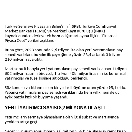
Türkiye Sermaye Piyasaları Birliği’nin (TSPB), Türkiye Cumhuriyet
Merkez Bankası (TCMB) ve Merkezi Kayıt Kuruluşu (MKK)
kaynaklarından derleyerek hazırladığı mart ayına ilişkin "Finansal
Piyasa Özet" verileri açıklandı.
Buna göre, 2023 sonunda 2,6 trilyon lira olan yerli yatırımcıların pay
senedi varlıkları, bu yılın ilk çeyreğinde yüzde 23,4 artarak 3 trilyon
210 milyar liraya çıktı.
Mart sonu itibarıyla yerli yatırımcıların pay senedi varlıklarının 1 trilyon
802 milyar lirasının bireysel, 1 trilyon 408 milyar lirasının ise kurumsal
yatırımcılar ve tüzel kişilere ait olduğu belirlendi.
Söz konusu varlıklarının son bir yıldaki büyüme oranı yüzde 95,1 oldu.
Yabancı yatırımcıların pay senedi varlıklarında hem yıllık hem de üç
aylık bazda hızlı bir büyüme yaşandı.
YERLİ YATIRIMCI SAYISI 8,2 MİLYONA ULAŞTI
Yatırımcıların sermaye piyasalarına olan ilgisi şubat ve mart ayında
yeniden artışa geçti.
Geçen yılın ekim sonu itibarıyla 8 milyon 556 bine ulaşarak rekor kıran