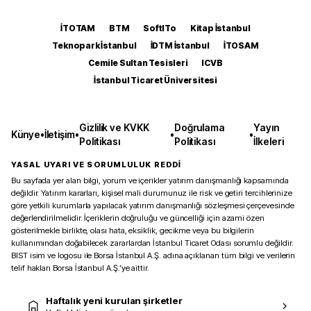
İTOTAM
BTM
SoftITo
Kitap İstanbul
Teknopark İstanbul
İDTM İstanbul
İTOSAM
Cemile Sultan Tesisleri
ICVB
İstanbul Ticaret Üniversitesi
Gizlilik ve KVKK
Doğrulama
Yayın
Künye
•
İletişim
•
•
•
Politikası
Politikası
İlkeleri
YASAL UYARI VE SORUMLULUK REDDİ
Bu sayfada yer alan bilgi, yorum ve içerikler yatırım danışmanlığı kapsamında
değildir. Yatırım kararları, kişisel mali durumunuz ile risk ve getiri tercihlerinize
göre yetkili kurumlarla yapılacak yatırım danışmanlığı sözleşmesi çerçevesinde
değerlendirilmelidir. İçeriklerin doğruluğu ve güncelliği için azami özen
gösterilmekle birlikte, olası hata, eksiklik, gecikme veya bu bilgilerin
kullanımından doğabilecek zararlardan İstanbul Ticaret Odası sorumlu değildir.
BIST isim ve logosu ile Borsa İstanbul A.Ş. adına açıklanan tüm bilgi ve verilerin
telif hakları Borsa İstanbul A.Ş.’ye aittir.
Haftalık yeni kurulan şirketler