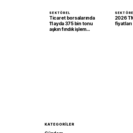
SEKTÖREL
SEKTÖR
Ticaret borsalarında
2026 TM
11 ayda 375 bin tonu
fiyatları
aşkın fındık işlem
gördü
KATEGORILER