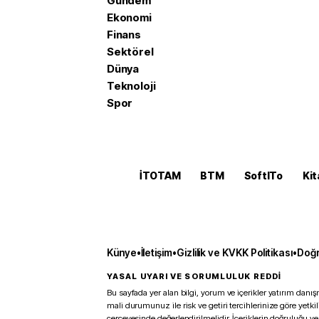
Gündem
Ekonomi
Finans
Sektörel
Dünya
Teknoloji
Spor
İTOTAM
BTM
SoftITo
Kit
Künye
•
İletişim
•
Gizlilik ve KVKK Politikası
•
Doğr
YASAL UYARI VE SORUMLULUK REDDİ
Bu sayfada yer alan bilgi, yorum ve içerikler yatırım danışm
mali durumunuz ile risk ve getiri tercihlerinize göre yetk
çerçevesinde değerlendirilmelidir. İçeriklerin doğruluğu ve