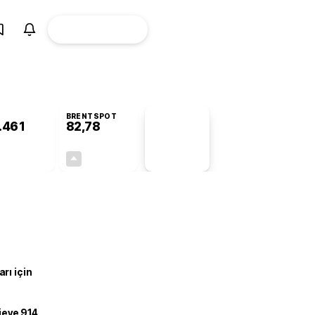
ÜYE
CANLI BORSA
Girişi
BRENTSPOT
.461
82,78
PİYASA
VERİLERİ
-0,40%
+4,90%
+0,00
3,87
rı için
ojeye 914