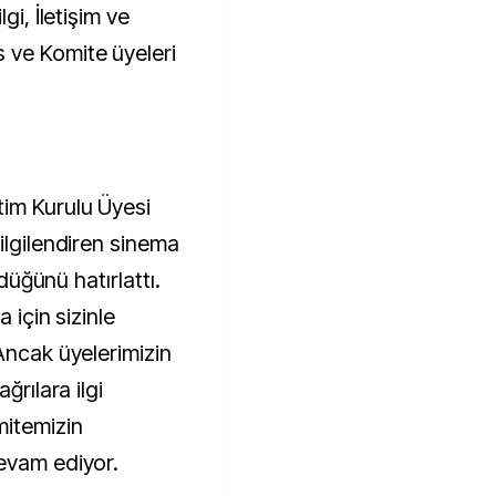
gi, İletişim ve
 ve Komite üyeleri
im Kurulu Üyesi
ilgilendiren sinema
rdüğünü hatırlattı.
 için sizinle
Ancak üyelerimizin
ğrılara ilgi
itemizin
evam ediyor.