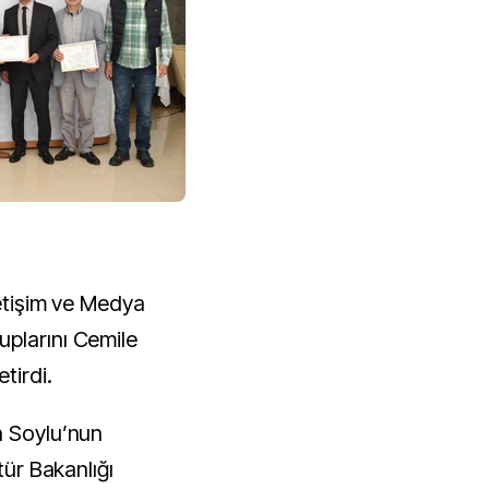
letişim ve Medya
plarını Cemile
tirdi.
n Soylu’nun
tür Bakanlığı