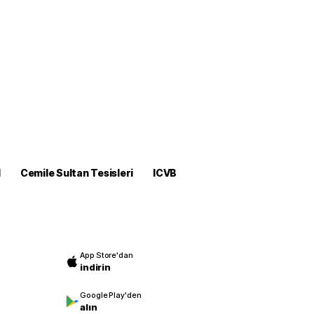
M
Cemile Sultan Tesisleri
ICVB
App Store'dan
indirin
Google Play'den
alın