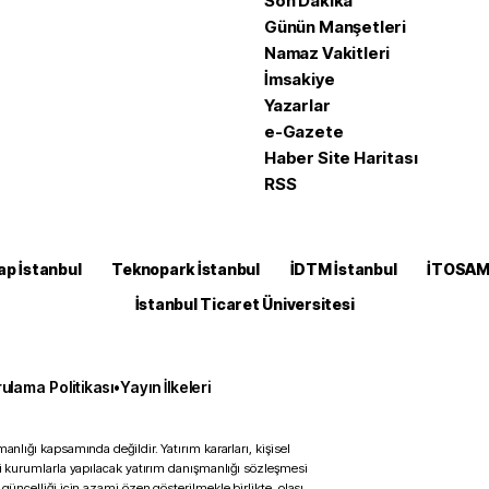
Son Dakika
Günün Manşetleri
Namaz Vakitleri
İmsakiye
Yazarlar
e-Gazete
Haber Site Haritası
RSS
ap İstanbul
Teknopark İstanbul
İDTM İstanbul
İTOSA
İstanbul Ticaret Üniversitesi
ulama Politikası
•
Yayın İlkeleri
anlığı kapsamında değildir. Yatırım kararları, kişisel
ili kurumlarla yapılacak yatırım danışmanlığı sözleşmesi
 güncelliği için azami özen gösterilmekle birlikte, olası