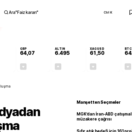
Ara
"
Faiz kararı
"
Ctrl K
RA
GBP
ALTIN
XAGUSD
BTC
64,07
6.495
61,50
64
-0,13%
-0,16%
+0,04%
-0,87%
-0,07
-0,10
2,51
-0,54
uluşma
Manşetten Seçmeler
edyadan
MGK’dan İran-ABD çatışmala
müzakere çağrısı
uşma
Sıfır atık hedefi için 161 pr