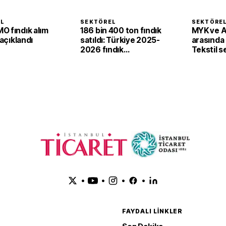
EL
SEKTÖREL
SEKTÖRE
O fındık alım
186 bin 400 ton fındık
MYK ve 
 açıklandı
satıldı: Türkiye 2025-
arasında i
2026 fındık
Tekstil 
sezonunda 2,4 milyar
'yeşil ve d
dolar gelir sağladı
dönüşü
•
•
•
•
FAYDALI LINKLER