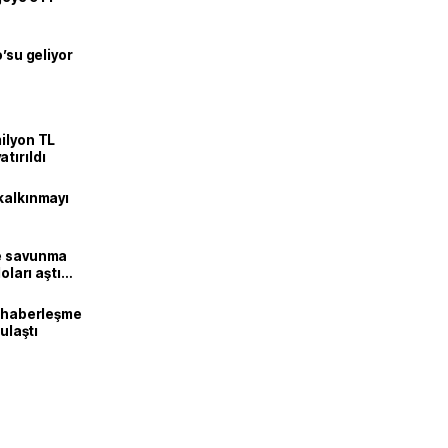
o’su geliyor
ilyon TL
tırıldı
kalkınmayı
ne savunma
oları aştı
k haberleşme
 ulaştı