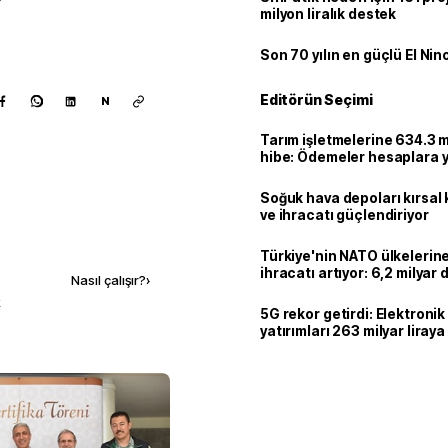
milyon liralık destek
Son 70 yılın en güçlü El Nin
Editörün Seçimi
N
Tarım işletmelerine 634.3 m
hibe: Ödemeler hesaplara ya
Soğuk hava depoları kırsal 
ve ihracatı güçlendiriyor
Kaynak ekle
Türkiye'nin NATO ülkeleri
ihracatı artıyor: 6,2 milyar d
Nasıl çalışır?
›
milyar doları aştı
k
5G rekor getirdi: Elektroni
yatırımları 263 milyar liraya