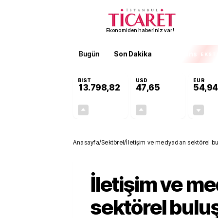
Ekonomiden haberiniz var!
Bugün
Son Dakika
Finans
EKST
BIST
USD
EUR
13.798,82
47,65
54,94
+0,70%
+0,04%
95,68
0,02
Anasayfa
/
Sektörel
/
İletişim ve medyadan sektörel b
İletişim ve m
sektörel bul