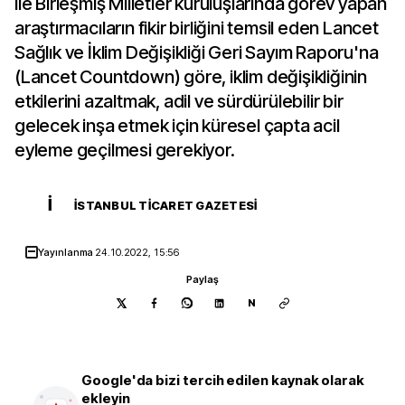
ile Birleşmiş Milletler kuruluşlarında görev yapan
araştırmacıların fikir birliğini temsil eden Lancet
Sağlık ve İklim Değişikliği Geri Sayım Raporu'na
(Lancet Countdown) göre, iklim değişikliğinin
etkilerini azaltmak, adil ve sürdürülebilir bir
gelecek inşa etmek için küresel çapta acil
eyleme geçilmesi gerekiyor.
İ
İSTANBUL TICARET GAZETESI
Yayınlanma
24.10.2022, 15:56
Paylaş
N
Google'da bizi tercih edilen kaynak olarak
ekleyin