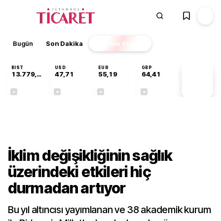
Bugün
Son Dakika
Finans
EKSTRA
BIST
USD
EUR
GBP
13.779,39
47,71
55,19
64,41
PİYASA
VERİLERİ
-0,14%
+0,18%
+0,32%
+0,38%
Gündem
İklim değişikliğinin sağlık
üzerindeki etkileri hiç
durmadan artıyor
Bu yıl altıncısı yayımlanan ve 38 akademik kurum