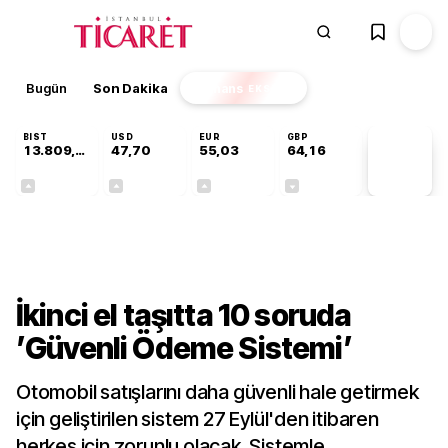
Bugün
Son Dakika
Finans
EKSTRA
BIST
USD
EUR
GBP
13.809,07
47,70
55,03
64,16
PİYASA
VERİLERİ
+0,07%
+0,17%
+0,04%
-0,03%
Sektörel
İkinci el taşıtta 10 soruda
’Güvenli Ödeme Sistemi’
Otomobil satışlarını daha güvenli hale getirmek
için geliştirilen sistem 27 Eylül'den itibaren
herkes için zorunlu olacak. Sistemle,