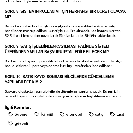
ödeme kuruluşlarının hepsi sisteme dahil edilecek.
SORU 8- SİSTEMİN KULLANIMI İÇİN HERHANGİ BİR ÜCRET OLACAK
MI?
Banka tarafından her bir işlem karşılığında satıcıya aktarılacak araç satış
bedelinden mahsup edilmek suretiyle 105 lira alınacak. Söz konusu ücretin
52,5 lirası işlem katılım payı olarak Türkiye Noterler Birliğine aktarılacak.
SORU 9- SATIŞ İŞLEMİNDEN CAYILMASI HALİNDE SİSTEM
ÜZERİNDEN YAPILAN BAŞVURU İPTAL EDİLEBİLECEK Mİ?
Bu durumda başvuru iptal edilebilecek ve alıcı tarafından yatırılan tutar ilgili
banka, elektronik para veya ödeme kuruluşu tarafından iade edilecek.
SORU 10- SATIŞ KAYDI SONRASI BİLGİLERDE GÜNCELLEME
YAPILABİLECEK Mİ?
Başvuru oluştuktan sonra bilgilerde düzenleme yapılamayacak. Bunun için
mevcut başvurunun iptal edilmesi ve yeni bir işlemin başlatılması gerekecek.
İlgili Konular:
ödeme
İkinciEl
otomobil
satış
taşıt
güvenli