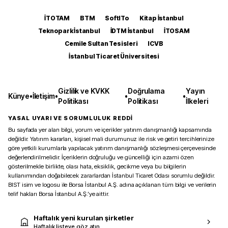
İTOTAM
BTM
SoftITo
Kitap İstanbul
Teknopark İstanbul
İDTM İstanbul
İTOSAM
Cemile Sultan Tesisleri
ICVB
İstanbul Ticaret Üniversitesi
Gizlilik ve KVKK
Doğrulama
Yayın
Künye
•
İletişim
•
•
•
Politikası
Politikası
İlkeleri
YASAL UYARI VE SORUMLULUK REDDİ
Bu sayfada yer alan bilgi, yorum ve içerikler yatırım danışmanlığı kapsamında
değildir. Yatırım kararları, kişisel mali durumunuz ile risk ve getiri tercihlerinize
göre yetkili kurumlarla yapılacak yatırım danışmanlığı sözleşmesi çerçevesinde
değerlendirilmelidir. İçeriklerin doğruluğu ve güncelliği için azami özen
gösterilmekle birlikte, olası hata, eksiklik, gecikme veya bu bilgilerin
kullanımından doğabilecek zararlardan İstanbul Ticaret Odası sorumlu değildir.
BIST isim ve logosu ile Borsa İstanbul A.Ş. adına açıklanan tüm bilgi ve verilerin
telif hakları Borsa İstanbul A.Ş.’ye aittir.
Haftalık yeni kurulan şirketler
Haftalık listeye göz atın