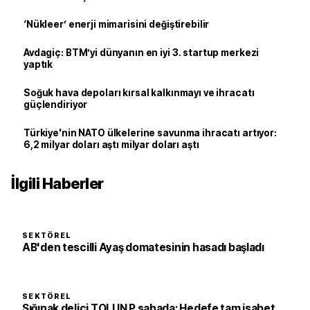
‘Nükleer’ enerji mimarisini değiştirebilir
Avdagiç: BTM’yi dünyanın en iyi 3. startup merkezi
yaptık
Soğuk hava depoları kırsal kalkınmayı ve ihracatı
güçlendiriyor
Türkiye'nin NATO ülkelerine savunma ihracatı artıyor:
6,2 milyar doları aştı milyar doları aştı
İlgili Haberler
SEKTÖREL
AB'den tescilli Ayaş domatesinin hasadı başladı
SEKTÖREL
Sığınak delici TOLUN P sahada: Hedefe tam isabet