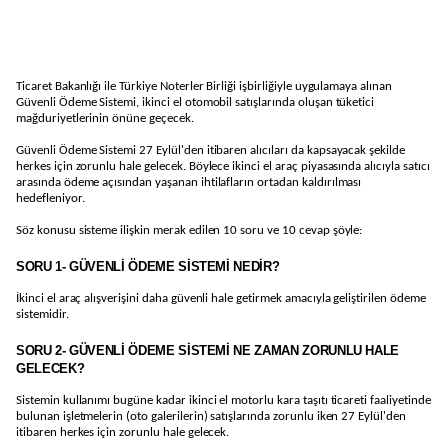
Ticaret Bakanlığı ile Türkiye Noterler Birliği işbirliğiyle uygulamaya alınan
Güvenli Ödeme Sistemi, ikinci el otomobil satışlarında oluşan tüketici
mağduriyetlerinin önüne geçecek.
Güvenli Ödeme Sistemi 27 Eylül'den itibaren alıcıları da kapsayacak şekilde
herkes için zorunlu hale gelecek. Böylece ikinci el araç piyasasında alıcıyla satıcı
arasında ödeme açısından yaşanan ihtilafların ortadan kaldırılması
hedefleniyor.
Söz konusu sisteme ilişkin merak edilen 10 soru ve 10 cevap şöyle:
SORU 1- GÜVENLİ ÖDEME SİSTEMİ NEDİR?
İkinci el araç alışverişini daha güvenli hale getirmek amacıyla geliştirilen ödeme
sistemidir.
SORU 2- GÜVENLİ ÖDEME SİSTEMİ NE ZAMAN ZORUNLU HALE
GELECEK?
Sistemin kullanımı bugüne kadar ikinci el motorlu kara taşıtı ticareti faaliyetinde
bulunan işletmelerin (oto galerilerin) satışlarında zorunlu iken 27 Eylül'den
itibaren herkes için zorunlu hale gelecek.