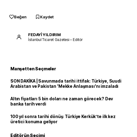
Beğen
Kaydet
FEDAYİ YILDIRIM
İstanbul Ticaret Gazetesi – Editör
Manşetten Seçmeler
SON DAKİKA | Savunmada tarihi ittifak: Türkiye, Suudi
Arabistan ve Pakistan 'Mekke Anlaşması'nı imzaladı
Altın fiyatları 5 bin doları ne zaman görecek? Dev
banka tarih verdi
100 yıl sonra tarihi dönüş: Türkiye Kerkük’te ilk kez
üretici konuma geliyor
Editörün Seçimi