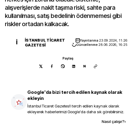
alışverişlerde nakit taşıma riski, sahte para
kullanılması, satış bedelinin ödenmemesi gibi
riskler ortadan kalkacak.
İSTANBUL TICARET
Yayınlanma
23.09.2024, 11:26
İ
GAZETESI
Güncellenme
28.06.2026, 16:25
Paylaş
N
Google'da bizi tercih edilen kaynak olarak
ekleyin
İstanbul Ticaret Gazetesi
'i tercih edilen kaynak olarak
ekleyerek haberlerimizi Google'da daha sık görebilirsiniz.
Kaynak ekle
Nasıl çalışır?
›