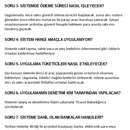
SORU 3- SİSTEMDE ÖDEME SÜRECİ NASIL İŞLEYECEK?
Uygulamada, önce satıcı güvenli ödeme sürecini başlatacak, sonra alıcı notere
gitmeden önce referans numarası ile parayı aracı kuruluşa yatıracak. Satışın
onaylanmasının ardından güvenli hesapta bekleyen para anında satıcının
hesabına geçecek.
SORU 4- SİSTEM HANGİ AMAÇLA UYGULANIYOR?
Sistemle nakit taşıma, sahte para ve satış bedelinin ödenmemesi gibi risklerin
ortadan kaldırılması hedefleniyor.
SORU 5- UYGULAMA TÜKETİCİLERİ NASIL ETKİLEYECEK?
Söz konusu sistemle ikinci el araç piyasasında güven ortamının oluşması
bekleniyor. Uygulama, tüketici mağduriyetlerini önleyerek, ödeme açısından
alıcı ve satıcı arasındaki ihtilafları ortadan kaldıracak.
SORU 6- UYGULAMANIN DENETİMİ KİM TARAFINDAN YAPILACAK?
Sistemin işleyiş ve denetimine ilişkin çalışmalar Ticaret Bakanlığınca
yürütülecek.
SORU 7- SİSTEME DAHİL OLAN BANKALAR HANGİLERİ?
Türkiye Noterler Birliği ile protokol imzalayan banka, elektronik para veya