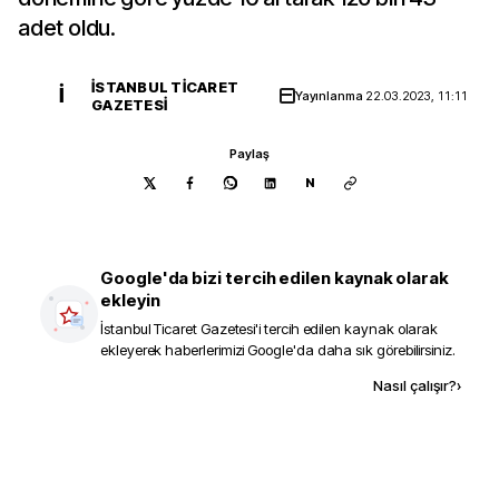
adet oldu.
İSTANBUL TICARET
İ
Yayınlanma
22.03.2023, 11:11
GAZETESI
Paylaş
N
Google'da bizi tercih edilen kaynak olarak
ekleyin
İstanbul Ticaret Gazetesi
'i tercih edilen kaynak olarak
ekleyerek haberlerimizi Google'da daha sık görebilirsiniz.
Kaynak ekle
Nasıl çalışır?
›