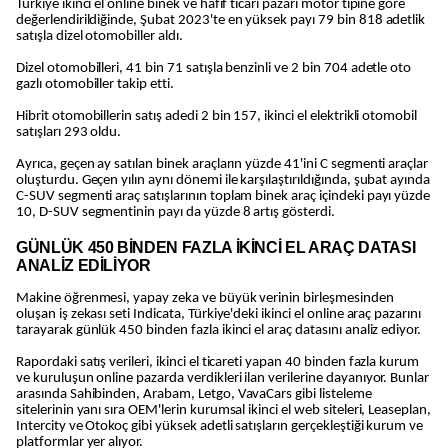
Türkiye ikinci el online binek ve hafif ticari pazarı motor tipine göre
değerlendirildiğinde, Şubat 2023'te en yüksek payı 79 bin 818 adetlik
satışla dizel otomobiller aldı.
Dizel otomobilleri, 41 bin 71 satışla benzinli ve 2 bin 704 adetle oto
gazlı otomobiller takip etti.
Hibrit otomobillerin satış adedi 2 bin 157, ikinci el elektrikli otomobil
satışları 293 oldu.
Ayrıca, geçen ay satılan binek araçların yüzde 41'ini C segmenti araçlar
oluşturdu. Geçen yılın aynı dönemi ile karşılaştırıldığında, şubat ayında
C-SUV segmenti araç satışlarının toplam binek araç içindeki payı yüzde
10, D-SUV segmentinin payı da yüzde 8 artış gösterdi.
GÜNLÜK 450 BİNDEN FAZLA İKİNCİ EL ARAÇ DATASI
ANALİZ EDİLİYOR
Makine öğrenmesi, yapay zeka ve büyük verinin birleşmesinden
oluşan iş zekası seti Indicata, Türkiye'deki ikinci el online araç pazarını
tarayarak günlük 450 binden fazla ikinci el araç datasını analiz ediyor.
Rapordaki satış verileri, ikinci el ticareti yapan 40 binden fazla kurum
ve kuruluşun online pazarda verdikleri ilan verilerine dayanıyor. Bunlar
arasında Sahibinden, Arabam, Letgo, VavaCars gibi listeleme
sitelerinin yanı sıra OEM'lerin kurumsal ikinci el web siteleri, Leaseplan,
Intercity ve Otokoç gibi yüksek adetli satışların gerçekleştiği kurum ve
platformlar yer alıyor.