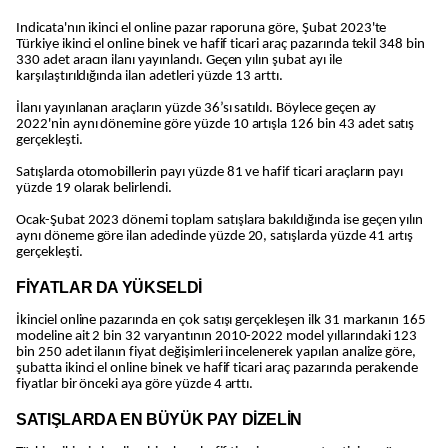
Indicata'nın ikinci el online pazar raporuna göre, Şubat 2023'te
Türkiye ikinci el online binek ve hafif ticari araç pazarında tekil 348 bin
330 adet aracın ilanı yayınlandı. Geçen yılın şubat ayı ile
karşılaştırıldığında ilan adetleri yüzde 13 arttı.
İlanı yayınlanan araçların yüzde 36’sı satıldı. Böylece geçen ay
2022'nin aynı dönemine göre yüzde 10 artışla 126 bin 43 adet satış
gerçekleşti.
Satışlarda otomobillerin payı yüzde 81 ve hafif ticari araçların payı
yüzde 19 olarak belirlendi.
Ocak-Şubat 2023 dönemi toplam satışlara bakıldığında ise geçen yılın
aynı döneme göre ilan adedinde yüzde 20, satışlarda yüzde 41 artış
gerçekleşti.
FİYATLAR DA YÜKSELDİ
İkinciel online pazarında en çok satışı gerçekleşen ilk 31 markanın 165
modeline ait 2 bin 32 varyantının 2010-2022 model yıllarındaki 123
bin 250 adet ilanın fiyat değişimleri incelenerek yapılan analize göre,
şubatta ikinci el online binek ve hafif ticari araç pazarında perakende
fiyatlar bir önceki aya göre yüzde 4 arttı.
SATIŞLARDA EN BÜYÜK PAY DİZELİN