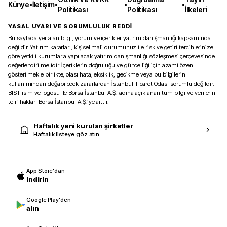
Künye
•
İletişim
•
•
•
Politikası
Politikası
İlkeleri
YASAL UYARI VE SORUMLULUK REDDİ
Bu sayfada yer alan bilgi, yorum ve içerikler yatırım danışmanlığı kapsamında
değildir. Yatırım kararları, kişisel mali durumunuz ile risk ve getiri tercihlerinize
göre yetkili kurumlarla yapılacak yatırım danışmanlığı sözleşmesi çerçevesinde
değerlendirilmelidir. İçeriklerin doğruluğu ve güncelliği için azami özen
gösterilmekle birlikte, olası hata, eksiklik, gecikme veya bu bilgilerin
kullanımından doğabilecek zararlardan İstanbul Ticaret Odası sorumlu değildir.
BIST isim ve logosu ile Borsa İstanbul A.Ş. adına açıklanan tüm bilgi ve verilerin
telif hakları Borsa İstanbul A.Ş.’ye aittir.
Haftalık yeni kurulan şirketler
Haftalık listeye göz atın
App Store'dan
indirin
Google Play'den
alın