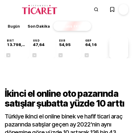
Bugün
Son Dakika
Finans
EKSTRA
BIST
USD
EUR
GBP
13.798,82
47,64
54,95
64,16
PİYASA
VERİLERİ
+0,70%
+0,04%
-0,12%
-0,03%
Sektörel
İkinci el online oto pazarında
satışlar şubatta yüzde 10 arttı
Türkiye ikinci el online binek ve hafif ticari araç
pazarında satışlar geçen ay 2022'nin aynı
dönemine göre yüzde 10 artarak 126 bin 43