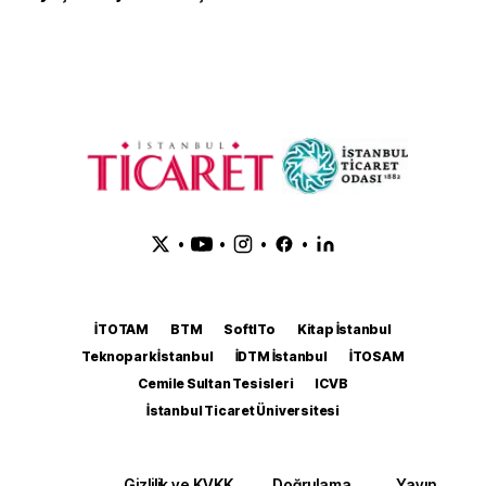
•
•
•
•
İTOTAM
BTM
SoftITo
Kitap İstanbul
Teknopark İstanbul
İDTM İstanbul
İTOSAM
Cemile Sultan Tesisleri
ICVB
İstanbul Ticaret Üniversitesi
Gizlilik ve KVKK
Doğrulama
Yayın