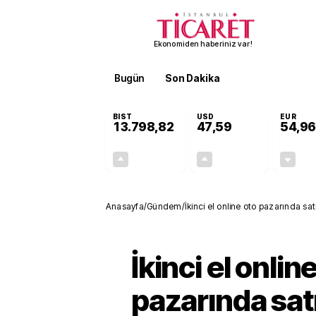
Ekonomiden haberiniz var!
Bugün
Son Dakika
Finans
EKST
BIST
USD
EUR
13.798,82
47,59
54,96
+0,70%
+0,06%
95,68
0,03
Anasayfa
/
Gündem
/
İkinci el online oto pazarında sat
İkinci el onlin
pazarında satı