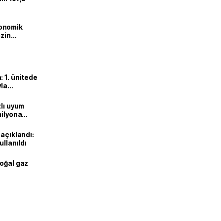
onomik
izin
lendirdik
 1. ünitede
yla
zlı uyum
milyona
 açıklandı:
ullanıldı
doğal gaz