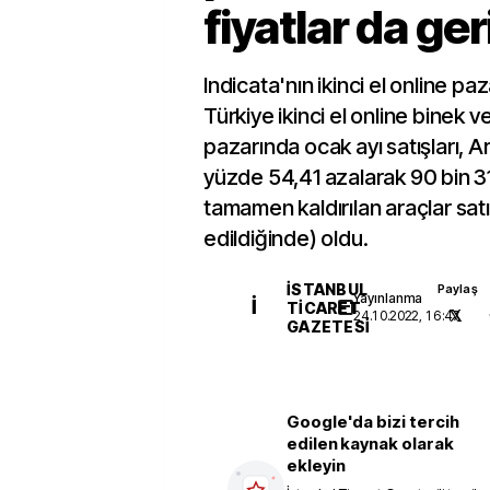
fiyatlar da ger
Indicata'nın ikinci el online p
Türkiye ikinci el online binek ve
pazarında ocak ayı satışları, Ar
yüzde 54,41 azalarak 90 bin 3
tamamen kaldırılan araçlar satı
edildiğinde) oldu.
İSTANBUL
Paylaş
Yayınlanma
İ
TICARET
24.10.2022, 16:47
GAZETESI
Google'da bizi tercih
edilen kaynak olarak
ekleyin