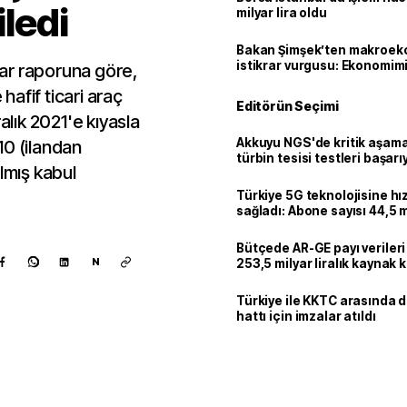
iledi
milyar lira oldu
Bakan Şimşek’ten makroek
istikrar vurgusu: Ekonomim
azar raporuna göre,
dayanıklılığını daha da güç
 hafif ticari araç
Editörün Seçimi
alık 2021'e kıyasla
Akkuyu NGS'de kritik aşama:
10 (ilandan
türbin tesisi testleri başarı
lmış kabul
tamamlandı
Türkiye 5G teknolojisine hı
sağladı: Abone sayısı 44,5 
ulaştı
Bütçede AR-GE payı verileri
N
253,5 milyar liralık kaynak k
Türkiye ile KKTC arasında 
hattı için imzalar atıldı
Kaynak ekle