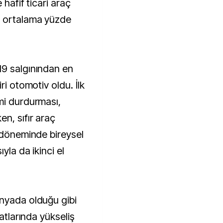
 hafif ticari araç
e ortalama yüzde
19 salgınından en
ri otomotiv oldu. İlk
mi durdurması,
n, sıfır araç
n döneminde bireysel
yla da ikinci el
ünyada olduğu gibi
yatlarında yükseliş