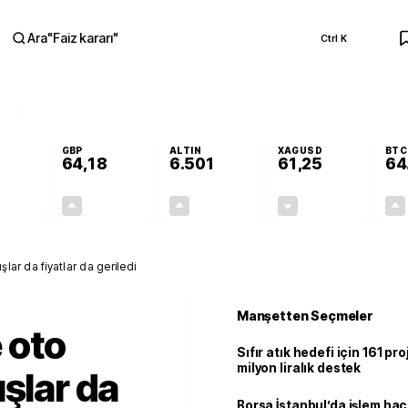
Ara
"
Faiz kararı
"
Ctrl K
RA
GBP
ALTIN
XAGUSD
BTC
64,18
6.501
61,25
64
-0,09%
+0,13%
+0,08%
-1,27%
-0,05
0,09
5,41
-0,79
ışlar da fiyatlar da geriledi
Manşetten Seçmeler
e oto
Sıfır atık hedefi için 161 pr
milyon liralık destek
şlar da
Borsa İstanbul’da işlem hac