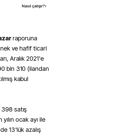
Nasıl çalışır?
›
k
pazar
raporuna
inek ve hafif ticari
rı, Aralık 2021'e
90 bin 310 (ilandan
ılmış kabul
 398 satış
yılın ocak ayı ile
de 13'lük azalış