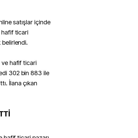
nline satışlar içinde
hafif ticari
belirlendi.
ve hafif ticari
edi 302 bin 883 ile
ı. İlana çıkan
TTİ
e hafif ticari pazarı