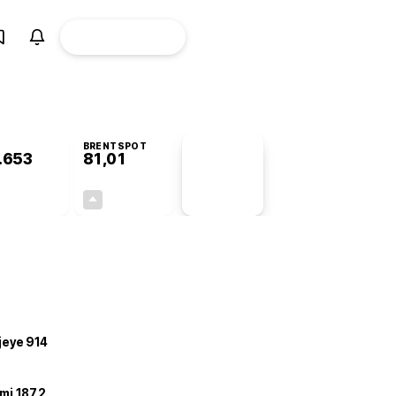
ÜYE
CANLI BORSA
Girişi
BRENTSPOT
.653
81,01
PİYASA
VERİLERİ
+0,39%
+2,66%
+0,00
2,10
ojeye 914
mi 187,2