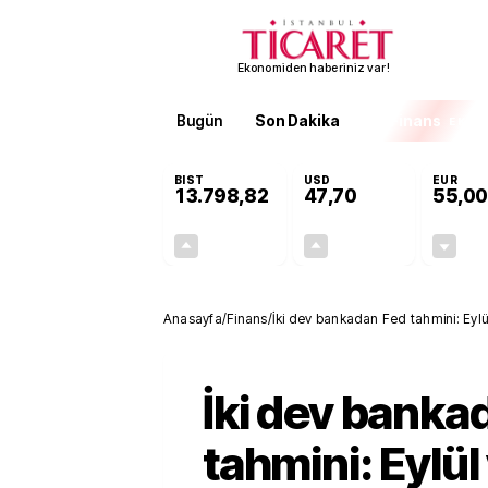
Ekonomiden haberiniz var!
Bugün
Son Dakika
Finans
EKST
BIST
USD
EUR
13.798,82
47,70
55,00
+0,70%
+0,16%
95,68
0,08
Anasayfa
/
Finans
/
İki dev bankadan Fed tahmini: Eylül 
İki dev banka
tahmini: Eylül 