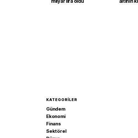
milyar lira oldu
altının k
yüzde 2
KATEGORILER
Gündem
Ekonomi
Finans
Sektörel