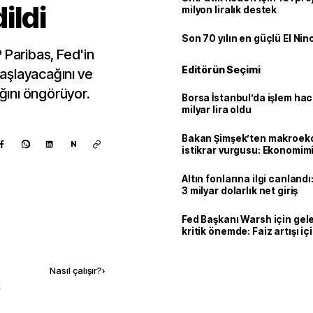
ildi
milyon liralık destek
Son 70 yılın en güçlü El Nin
 Paribas, Fed'in
Editörün Seçimi
 başlayacağını ve
ağını öngörüyor.
Borsa İstanbul’da işlem hac
milyar lira oldu
Bakan Şimşek’ten makroek
N
istikrar vurgusu: Ekonomim
dayanıklılığını daha da güç
Altın fonlarına ilgi canlandı:
3 milyar dolarlık net giriş
Fed Başkanı Warsh için gel
kritik önemde: Faiz artışı içi
Kaynak ekle
var
Nasıl çalışır?
›
k