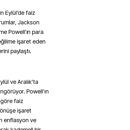
urumlar, Jackson
me Powell’ın para
ğilime işaret eden
ini paylaştı.
ylül ve Aralık’ta
öngörüyor. Powell’ın
göre faiz
önüşe işaret
in enflasyon ve
rak kademeli bir