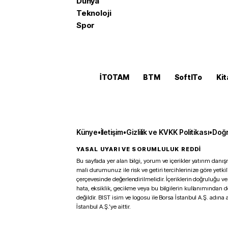
Dünya
Teknoloji
Spor
İTOTAM
BTM
SoftITo
Kit
Künye
•
İletişim
•
Gizlilik ve KVKK Politikası
•
Doğr
YASAL UYARI VE SORUMLULUK REDDİ
Bu sayfada yer alan bilgi, yorum ve içerikler yatırım danışm
mali durumunuz ile risk ve getiri tercihlerinize göre yetk
çerçevesinde değerlendirilmelidir. İçeriklerin doğruluğu ve
hata, eksiklik, gecikme veya bu bilgilerin kullanımından 
değildir. BIST isim ve logosu ile Borsa İstanbul A.Ş. adına a
İstanbul A.Ş.’ye aittir.