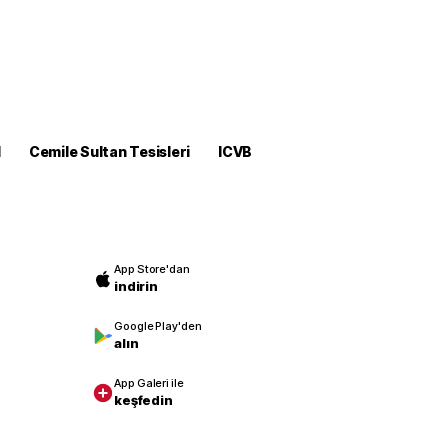
M
Cemile Sultan Tesisleri
ICVB
App Store'dan
indirin
Google Play'den
alın
App Galeri ile
keşfedin