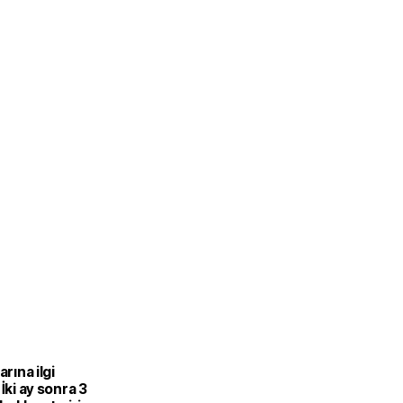
arına ilgi
 İki ay sonra 3