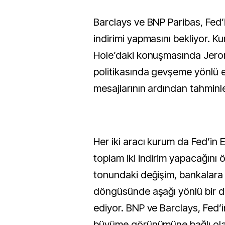
Barclays ve BNP Paribas, Fed’in Eylül’de faiz
indirimi yapmasını bekliyor. K
Hole’daki konuşmasında Jero
politikasında gevşeme yönlü e
mesajlarının ardından tahminler
Her iki aracı kurum da Fed’in E
toplam iki indirim yapacağını 
tonundaki değişim, bankalara 
döngüsünde aşağı yönlü bir d
ediyor. BNP ve Barclays, Fed’
büyüme görünümüne bağlı ola