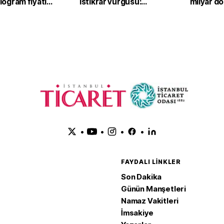
ilogram fiyatı
istikrar vurgusu:
milyar dol
,2 yükseldi
Ekonomimizin
dayanıklılığını daha da
güçlendirdik
•
•
•
•
FAYDALI LINKLER
Son Dakika
Günün Manşetleri
Namaz Vakitleri
İmsakiye