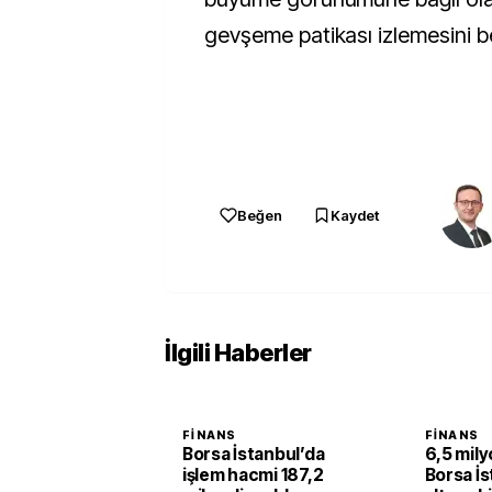
gevşeme patikası izlemesini be
Beğen
Kaydet
İlgili Haberler
FINANS
FINANS
Borsa İstanbul’da
6,5 milyo
işlem hacmi 187,2
Borsa İs