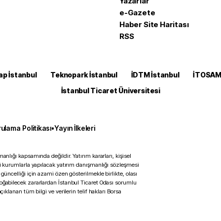
Yazarlar
e-Gazete
Haber Site Haritası
RSS
ap İstanbul
Teknopark İstanbul
İDTM İstanbul
İTOSA
İstanbul Ticaret Üniversitesi
ulama Politikası
•
Yayın İlkeleri
anlığı kapsamında değildir. Yatırım kararları, kişisel
ili kurumlarla yapılacak yatırım danışmanlığı sözleşmesi
 güncelliği için azami özen gösterilmekle birlikte, olası
doğabilecek zararlardan İstanbul Ticaret Odası sorumlu
çıklanan tüm bilgi ve verilerin telif hakları Borsa