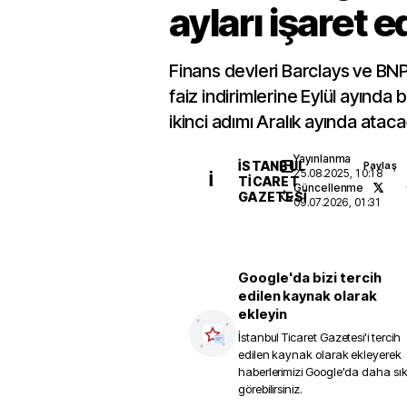
ayları işaret ed
Finans devleri Barclays ve BNP
faiz indirimlerine Eylül ayında
ikinci adımı Aralık ayında atac
Yayınlanma
İSTANBUL
Paylaş
25.08.2025, 10:18
İ
TICARET
Güncellenme
GAZETESI
09.07.2026, 01:31
Google'da bizi tercih
edilen kaynak olarak
ekleyin
İstanbul Ticaret Gazetesi
'i tercih
edilen kaynak olarak ekleyerek
haberlerimizi Google'da daha sı
görebilirsiniz.