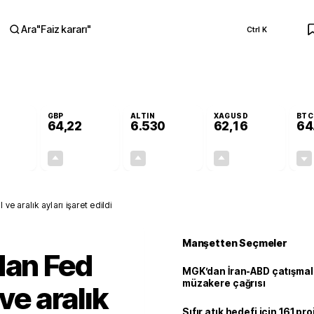
Ara
"
Faiz kararı
"
Ctrl K
RA
GBP
ALTIN
XAGUSD
BTC
64,22
6.530
62,16
64
-0,02%
+0,08%
+0,57%
+1,07%
-0,01
0,05
37,10
0,66
ve aralık ayları işaret edildi
Manşetten Seçmeler
dan Fed
MGK’dan İran-ABD çatışmala
müzakere çağrısı
ve aralık
Sıfır atık hedefi için 161 pr