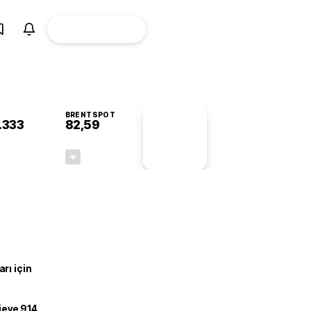
ÜYE
CANLI BORSA
Girişi
BRENTSPOT
.333
82,59
PİYASA
VERİLERİ
-0,27%
-0,23%
+0,00
-0,19
rı için
ojeye 914