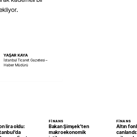
kliyor.
YAŞAR KAYA
İstanbul Ticaret Gazetesi –
Haber Müdürü
FINANS
FINANS
n lira oldu:
Bakan Şimşek’ten
Altın fonl
tanbul’da
makroekonomik
canlandı: