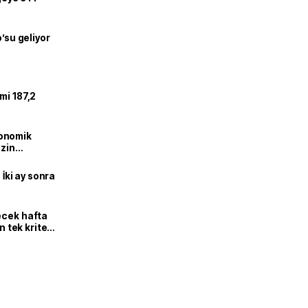
o’su geliyor
mi 187,2
onomik
izin
lendirdik
 İki ay sonra
ecek hafta
n tek kriter