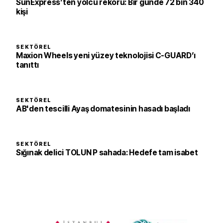
SunExpress’ten yolcu rekoru: Bir günde 72 bin 340
kişi
SEKTÖREL
Maxion Wheels yeni yüzey teknolojisi C-GUARD’ı
tanıttı
SEKTÖREL
AB'den tescilli Ayaş domatesinin hasadı başladı
SEKTÖREL
Sığınak delici TOLUN P sahada: Hedefe tam isabet