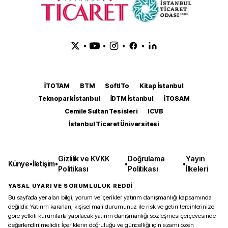
•
•
•
•
İTOTAM
BTM
SoftITo
Kitap İstanbul
Teknopark İstanbul
İDTM İstanbul
İTOSAM
Cemile Sultan Tesisleri
ICVB
İstanbul Ticaret Üniversitesi
Gizlilik ve KVKK
Doğrulama
Yayın
Künye
•
İletişim
•
•
•
Politikası
Politikası
İlkeleri
YASAL UYARI VE SORUMLULUK REDDİ
Bu sayfada yer alan bilgi, yorum ve içerikler yatırım danışmanlığı kapsamında
değildir. Yatırım kararları, kişisel mali durumunuz ile risk ve getiri tercihlerinize
göre yetkili kurumlarla yapılacak yatırım danışmanlığı sözleşmesi çerçevesinde
değerlendirilmelidir. İçeriklerin doğruluğu ve güncelliği için azami özen