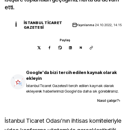
etti.
İSTANBUL TICARET
İ
Yayınlanma
24.10.2022, 14:15
GAZETESI
Paylaş
N
Google'da bizi tercih edilen kaynak olarak
ekleyin
İstanbul Ticaret Gazetesi
'i tercih edilen kaynak olarak
ekleyerek haberlerimizi Google'da daha sık görebilirsiniz.
Kaynak ekle
Nasıl çalışır?
›
İstanbul Ticaret Odası’nın ihtisas komiteleriyle