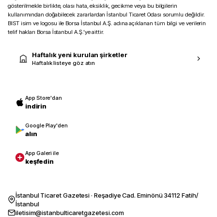
gösterilmekle birlikte, olası hata, eksiklik, gecikme veya bu bilgilerin
kullanımından doğabilecek zararlardan İstanbul Ticaret Odası sorumlu değildir.
BIST isim ve logosu ile Borsa İstanbul A.Ş. adına açıklanan tüm bilgi ve verilerin
telif hakları Borsa İstanbul A.Ş.’ye aittir.
Haftalık yeni kurulan şirketler
Haftalık listeye göz atın
App Store'dan
indirin
Google Play'den
alın
App Galeri ile
keşfedin
İstanbul Ticaret Gazetesi · Reşadiye Cad. Eminönü 34112 Fatih/
İstanbul
iletisim@istanbulticaretgazetesi.com