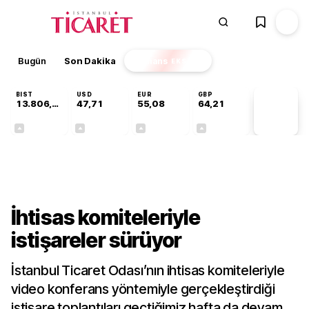
Bugün
Son Dakika
Finans
EKSTRA
BIST
USD
EUR
GBP
13.806,14
47,71
55,08
64,21
PİYASA
VERİLERİ
+0,05%
+0,17%
+0,12%
+0,06%
Sektörel
İhtisas komiteleriyle
istişareler sürüyor
İstanbul Ticaret Odası’nın ihtisas komiteleriyle
video konferans yöntemiyle gerçekleştirdiği
istişare toplantıları geçtiğimiz hafta da devam