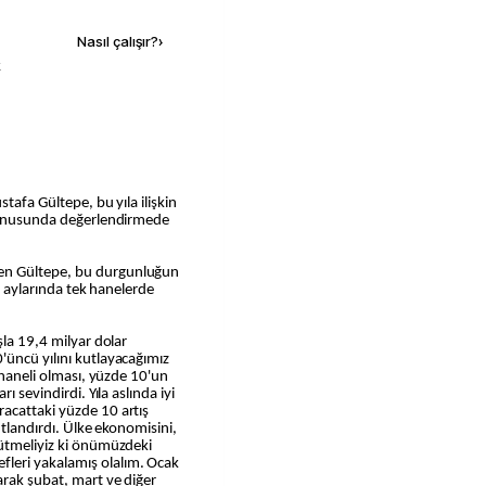
Nasıl çalışır?
›
k
tafa Gültepe, bu yıla ilişkin
 konusunda değerlendirmede
en Gültepe, bu durgunluğun
on aylarında tek hanelerde
şla 19,4 milyar dolar
'üncü yılını kutlayacağımız
t haneli olması, yüzde 10'un
ı sevindirdi. Yıla aslında iyi
acattaki yüzde 10 artış
utlandırdı. Ülke ekonomisini,
yütmeliyiz ki önümüzdeki
eri yakalamış olalım. Ocak
arak şubat, mart ve diğer