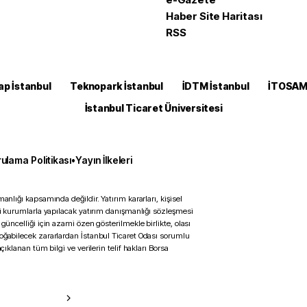
Haber Site Haritası
RSS
ap İstanbul
Teknopark İstanbul
İDTM İstanbul
İTOSA
İstanbul Ticaret Üniversitesi
ulama Politikası
•
Yayın İlkeleri
anlığı kapsamında değildir. Yatırım kararları, kişisel
ili kurumlarla yapılacak yatırım danışmanlığı sözleşmesi
 güncelliği için azami özen gösterilmekle birlikte, olası
doğabilecek zararlardan İstanbul Ticaret Odası sorumlu
çıklanan tüm bilgi ve verilerin telif hakları Borsa