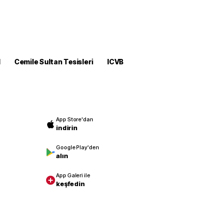
M
Cemile Sultan Tesisleri
ICVB
App Store'dan
indirin
Google Play'den
alın
App Galeri ile
keşfedin