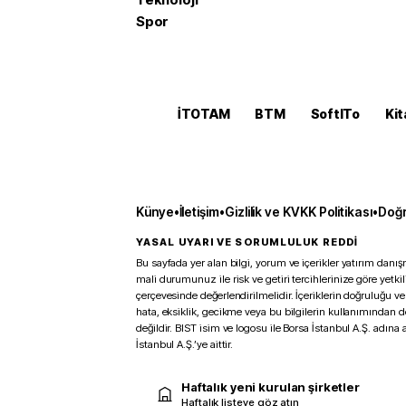
Spor
İTOTAM
BTM
SoftITo
Kit
Künye
•
İletişim
•
Gizlilik ve KVKK Politikası
•
Doğr
YASAL UYARI VE SORUMLULUK REDDİ
Bu sayfada yer alan bilgi, yorum ve içerikler yatırım danışm
mali durumunuz ile risk ve getiri tercihlerinize göre yetk
çerçevesinde değerlendirilmelidir. İçeriklerin doğruluğu ve
hata, eksiklik, gecikme veya bu bilgilerin kullanımından 
değildir. BIST isim ve logosu ile Borsa İstanbul A.Ş. adına a
İstanbul A.Ş.’ye aittir.
Haftalık yeni kurulan şirketler
Haftalık listeye göz atın