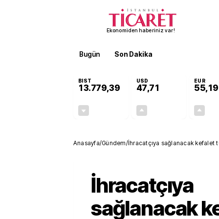
Ekonomiden haberiniz var!
Bugün
Son Dakika
Finans
EKST
BIST
USD
EUR
13.779,39
47,71
55,19
-0,14%
+0,18%
-19,42
0,09
Anasayfa
/
Gündem
/
İhracatçıya sağlanacak kefalet tu
İhracatçıya
sağlanacak ke