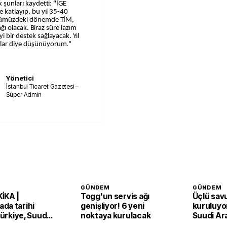
k şunları kaydetti: "İGE
e katlayıp, bu yıl 35-40
 Önümüzdeki dönemde TİM,
nağı olacak. Biraz süre lazım
i bir destek sağlayacak. Yıl
rlar diye düşünüyorum."
Yönetici
İstanbul Ticaret Gazetesi –
Süper Admin
GÜNDEM
GÜNDEM
İKA |
Togg'un servis ağı
Üçlü sav
da tarihi
genişliyor! 6 yeni
kuruluyor
 Türkiye, Suudi
noktaya kurulacak
Suudi Ar
an ve Pakistan
Pakistan