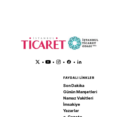
Anlaşması'nı
adım
•
•
•
•
FAYDALI LINKLER
Son Dakika
Günün Manşetleri
Namaz Vakitleri
İmsakiye
Yazarlar
e-Gazete