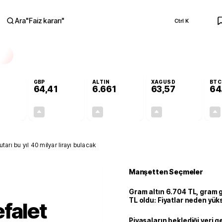
Ara
"
Faiz kararı
"
Ctrl K
RA
GBP
ALTIN
XAGUSD
BTC
64,41
6.661
63,57
64
+0,32%
+0,38%
+2,59%
+3,37%
0,18
0,24
167,96
2,07
tarı bu yıl 40 milyar lirayı bulacak
Manşetten Seçmeler
Gram altın 6.704 TL, gram
TL oldu: Fiyatlar neden yük
falet
Piyasaların beklediği veri g