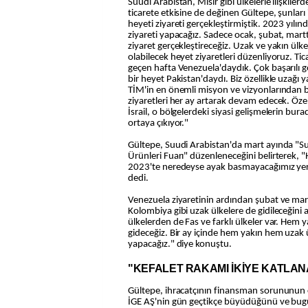
Suudi Arabistan, Mısır gibi ülkelerle ilişkile
ticarete etkisine de değinen Gültepe, şunları i
heyeti ziyareti gerçekleştirmiştik. 2023 yılın
ziyareti yapacağız. Sadece ocak, şubat, mart
ziyaret gerçekleştireceğiz. Uzak ve yakın ülke
olabilecek heyet ziyaretleri düzenliyoruz. Tic
geçen hafta Venezuela'daydık. Çok başarılı g
bir heyet Pakistan'daydı. Biz özellikle uzağı 
TİM'in en önemli misyon ve vizyonlarından bi
ziyaretleri her ay artarak devam edecek. Özel
İsrail, o bölgelerdeki siyasi gelişmelerin bura
ortaya çıkıyor."
Gültepe, Suudi Arabistan'da mart ayında "Su
Ürünleri Fuarı" düzenleneceğini belirterek, 
2023'te neredeyse ayak basmayacağımız yer
dedi.
Venezuela ziyaretinin ardından şubat ve mar
Kolombiya gibi uzak ülkelere de gidileceğini 
ülkelerden de Fas ve farklı ülkeler var. Hem 
gideceğiz. Bir ay içinde hem yakın hem uzak ü
yapacağız." diye konuştu.
"KEFALET RAKAMI İKİYE KATLA
Gültepe, ihracatçının finansman sorununun 
İGE AŞ'nin gün geçtikçe büyüdüğünü ve bugü