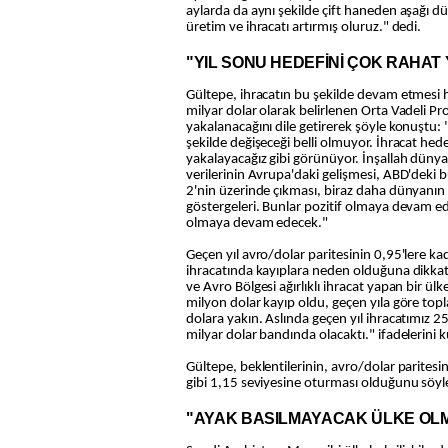
aylarda da aynı şekilde çift haneden aşağı d
üretim ve ihracatı artırmış oluruz." dedi.
"YIL SONU HEDEFİNİ ÇOK RAHAT
Gültepe, ihracatın bu şekilde devam etmesi h
milyar dolar olarak belirlenen Orta Vadeli P
yakalanacağını dile getirerek şöyle konuştu:
şekilde değişeceği belli olmuyor. İhracat hed
yakalayacağız gibi görünüyor. İnşallah dünya
verilerinin Avrupa'daki gelişmesi, ABD'deki
2'nin üzerinde çıkması, biraz daha dünyanın
göstergeleri. Bunlar pozitif olmaya devam ed
olmaya devam edecek."
Geçen yıl avro/dolar paritesinin 0,95'lere ka
ihracatında kayıplara neden olduğuna dikkat
ve Avro Bölgesi ağırlıklı ihracat yapan bir ül
milyon dolar kayıp oldu, geçen yıla göre top
dolara yakın. Aslında geçen yıl ihracatımız 2
milyar dolar bandında olacaktı." ifadelerini k
Gültepe, beklentilerinin, avro/dolar parites
gibi 1,15 seviyesine oturması olduğunu söyl
"AYAK BASILMAYACAK ÜLKE OL