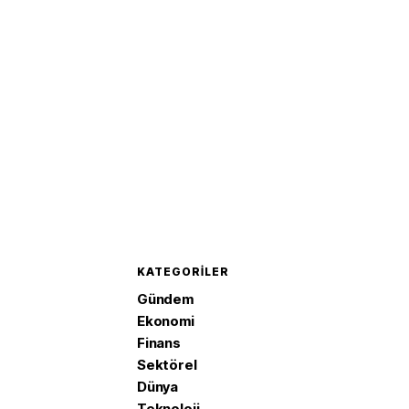
'Mekke 
imzaladı
KATEGORILER
Gündem
Ekonomi
Finans
Sektörel
Dünya
Teknoloji