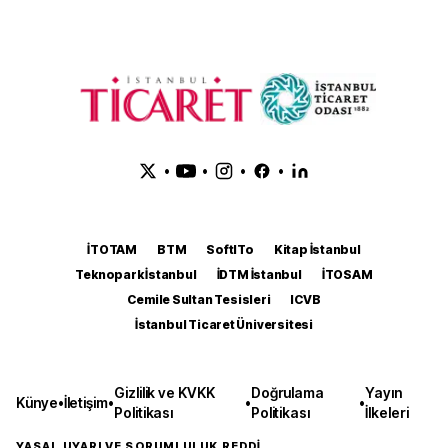
•
•
•
•
İTOTAM
BTM
SoftITo
Kitap İstanbul
Teknopark İstanbul
İDTM İstanbul
İTOSAM
Cemile Sultan Tesisleri
ICVB
İstanbul Ticaret Üniversitesi
Gizlilik ve KVKK
Doğrulama
Yayın
Künye
•
İletişim
•
•
•
Politikası
Politikası
İlkeleri
YASAL UYARI VE SORUMLULUK REDDİ