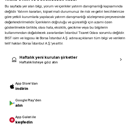
Bu sayfada yer alan bilgi, yorum ve içerikler yatırım danışmanlığı kapsamında
değildir. Yatırım kararları, kişisel mali durumunuz ile risk ve getiri tercihlerinize
göre yetkili kurumlarla yapılacak yatırım danışmanlığı sözleşmesi çerçevesinde
değerlendirilmelidir. İçeriklerin doğruluğu ve güncelliği için azami özen
gösterilmekle birlikte, olası hata, eksiklik, gecikme veya bu bilgilerin
kullanımından doğabilecek zararlardan İstanbul Ticaret Odası sorumlu değildir.
BIST isim ve logosu ile Borsa İstanbul A.Ş. adına açıklanan tüm bilgi ve verilerin
telif hakları Borsa İstanbul A.Ş.’ye aittir.
Haftalık yeni kurulan şirketler
Haftalık listeye göz atın
App Store'dan
indirin
Google Play'den
alın
App Galeri ile
keşfedin