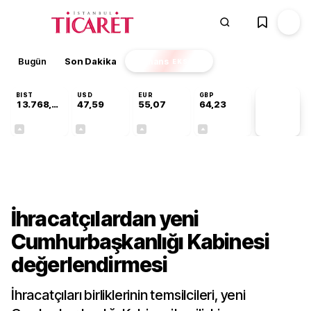
Bugün
Son Dakika
Finans
EKSTRA
BIST
USD
EUR
GBP
13.768,80
47,59
55,07
64,23
PİYASA
VERİLERİ
+0,48%
+0,06%
+0,11%
+0,21%
Gündem
İhracatçılardan yeni
Cumhurbaşkanlığı Kabinesi
değerlendirmesi
İhracatçıları birliklerinin temsilcileri, yeni