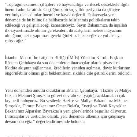
"Toprağın ekilmesi, çiftçilere ve hayvancılığa verilecek desteklerle ilgili
önemli adımlar atıldı. Geçtiğimiz birkaç yıllık periyotta da çiftçiye
verilmiş olan adımlar önemli ve kayda değerdi. Dolayısıyla yeni
dönemde de bu bilinç ile halihazırda belirlenmiş politikaların takip
edileceği ve geliştirileceği kanaatindeyiz. Sayın Bakanımıza da inşallah
ilk ziyaretimizde olması gerekenleri, ihracatçıların nelere ihtiyacının
olduğunu, neler yapılması gerektiğinizi izah edeceğiz ve yol almaya
çalışacağız."
İstanbul Maden İhracatçıları Birliği (İMİB) Yönetim Kurulu Başkanı
Rüstem Çetinkaya da son dönemlerde ihracatçılar olarak piyasalara
likidite akışının sağlanması, kredilerin yeniden açılması, döviz kurlarının
öngörülebilir olması gibi beklentilerini sıklıkla dile getirdiklerini bildirdi.
Yeni dönemden umutlu olduklarını aktaran Çetinkaya, "Hazine ve Maliye
Bakanı Mehmet Şimşek'in görevi devralırken yaptığı açıklamaları çok
kıymetli buluyoruz. Bu vesileyle Hazine ve Maliye Bakanı'mız Mehmet
Şimşek'e, Ticaret Bakanı'mız Ömer Bolat'a, Enerji ve Tabii Kaynaklar
Bakanı'mız Alparslan Bayraktar'a yeni görevlerinde başarılar diliyoruz.
İhracatçılar ve üreticiler olarak, yeni dönemde ülkemiz için çalışmaya
devam edeceğiz." değerlendirmesinde bulundu.