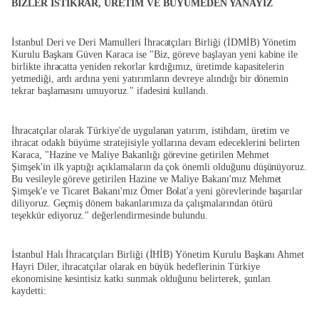
BİZLER İSTİKRAR, ÜRETİM VE BÜYÜMEDEN YANAYIZ
İstanbul Deri ve Deri Mamulleri İhracatçıları Birliği (İDMİB) Yönetim
Kurulu Başkanı Güven Karaca ise "Biz, göreve başlayan yeni kabine ile
birlikte ihracatta yeniden rekorlar kırdığımız, üretimde kapasitelerin
yetmediği, ardı ardına yeni yatırımların devreye alındığı bir dönemin
tekrar başlamasını umuyoruz." ifadesini kullandı.
İhracatçılar olarak Türkiye'de uygulanan yatırım, istihdam, üretim ve
ihracat odaklı büyüme stratejisiyle yollarına devam edeceklerini belirten
Karaca, "Hazine ve Maliye Bakanlığı görevine getirilen Mehmet
Şimşek'in ilk yaptığı açıklamaların da çok önemli olduğunu düşünüyoruz.
Bu vesileyle göreve getirilen Hazine ve Maliye Bakanı'mız Mehmet
Şimşek'e ve Ticaret Bakanı'mız Ömer Bolat'a yeni görevlerinde başarılar
diliyoruz. Geçmiş dönem bakanlarımıza da çalışmalarından ötürü
teşekkür ediyoruz." değerlendirmesinde bulundu.
İstanbul Halı İhracatçıları Birliği (İHİB) Yönetim Kurulu Başkanı Ahmet
Hayri Diler, ihracatçılar olarak en büyük hedeflerinin Türkiye
ekonomisine kesintisiz katkı sunmak olduğunu belirterek, şunları
kaydetti: