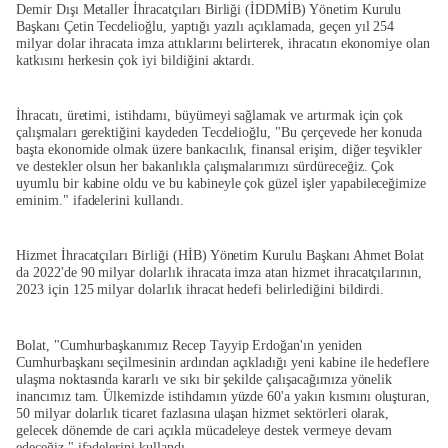
Demir Dışı Metaller İhracatçıları Birliği (İDDMİB) Yönetim Kurulu
Başkanı Çetin Tecdelioğlu, yaptığı yazılı açıklamada, geçen yıl 254
milyar dolar ihracata imza attıklarını belirterek, ihracatın ekonomiye olan
katkısını herkesin çok iyi bildiğini aktardı.
İhracatı, üretimi, istihdamı, büyümeyi sağlamak ve artırmak için çok
çalışmaları gerektiğini kaydeden Tecdelioğlu, "Bu çerçevede her konuda
başta ekonomide olmak üzere bankacılık, finansal erişim, diğer teşvikler
ve destekler olsun her bakanlıkla çalışmalarımızı sürdüreceğiz. Çok
uyumlu bir kabine oldu ve bu kabineyle çok güzel işler yapabileceğimize
eminim." ifadelerini kullandı.
Hizmet İhracatçıları Birliği (HİB) Yönetim Kurulu Başkanı Ahmet Bolat
da 2022'de 90 milyar dolarlık ihracata imza atan hizmet ihracatçılarının,
2023 için 125 milyar dolarlık ihracat hedefi belirlediğini bildirdi.
Bolat, "Cumhurbaşkanımız Recep Tayyip Erdoğan'ın yeniden
Cumhurbaşkanı seçilmesinin ardından açıkladığı yeni kabine ile hedeflere
ulaşma noktasında kararlı ve sıkı bir şekilde çalışacağımıza yönelik
inancımız tam. Ülkemizde istihdamın yüzde 60'a yakın kısmını oluşturan,
50 milyar dolarlık ticaret fazlasına ulaşan hizmet sektörleri olarak,
gelecek dönemde de cari açıkla mücadeleye destek vermeye devam
edeceğiz." ifadelerini kullandı.