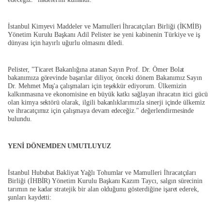
İstanbul Kimyevi Maddeler ve Mamulleri İhracatçıları Birliği (İKMİB)
Yönetim Kurulu Başkanı Adil Pelister ise yeni kabinenin Türkiye ve iş
dünyası için hayırlı uğurlu olmasını diledi.
Pelister, "Ticaret Bakanlığına atanan Sayın Prof. Dr. Ömer Bolat
bakanımıza görevinde başarılar diliyor, önceki dönem Bakanımız Sayın
Dr. Mehmet Muş'a çalışmaları için teşekkür ediyorum. Ülkemizin
kalkınmasına ve ekonomisine en büyük katkı sağlayan ihracatın itici gücü
olan kimya sektörü olarak, ilgili bakanlıklarımızla sinerji içinde ülkemiz
ve ihracatçımız için çalışmaya devam edeceğiz." değerlendirmesinde
bulundu.
YENİ DÖNEMDEN UMUTLUYUZ
İstanbul Hububat Bakliyat Yağlı Tohumlar ve Mamulleri İhracatçıları
Birliği (İHBİR) Yönetim Kurulu Başkanı Kazım Taycı, salgın sürecinin
tarımın ne kadar stratejik bir alan olduğunu gösterdiğine işaret ederek,
şunları kaydetti: