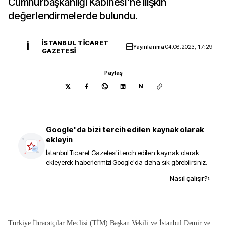
Cumhurbaşkanlığı Kabinesi'ne ilişkin
değerlendirmelerde bulundu.
İSTANBUL TICARET
İ
Yayınlanma
04.06.2023, 17:29
GAZETESI
Paylaş
N
Google'da bizi tercih edilen kaynak olarak
ekleyin
İstanbul Ticaret Gazetesi
'i tercih edilen kaynak olarak
ekleyerek haberlerimizi Google'da daha sık görebilirsiniz.
Kaynak ekle
Nasıl çalışır?
›
Türkiye İhracatçılar Meclisi (TİM) Başkan Vekili ve İstanbul Demir ve