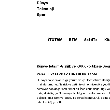
Dünya
Teknoloji
Spor
İTOTAM
BTM
SoftITo
Kit
Künye
•
İletişim
•
Gizlilik ve KVKK Politikası
•
Doğr
YASAL UYARI VE SORUMLULUK REDDİ
Bu sayfada yer alan bilgi, yorum ve içerikler yatırım danışm
mali durumunuz ile risk ve getiri tercihlerinize göre yetk
çerçevesinde değerlendirilmelidir. İçeriklerin doğruluğu ve
hata, eksiklik, gecikme veya bu bilgilerin kullanımından 
değildir. BIST isim ve logosu ile Borsa İstanbul A.Ş. adına a
İstanbul A.Ş.’ye aittir.