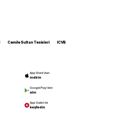
M
Cemile Sultan Tesisleri
ICVB
App Store'dan
indirin
Google Play'den
alın
App Galeri ile
keşfedin