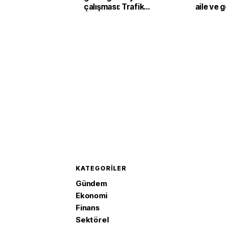
çalışması: Trafik
aile ve 
kontrollü sağlanıyor
kaygısın
KATEGORILER
Gündem
Ekonomi
Finans
Sektörel