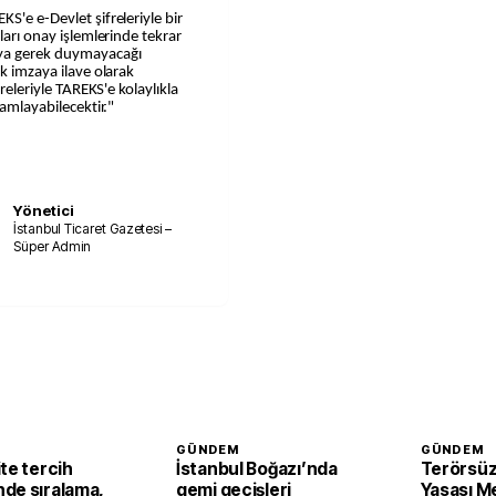
S'e e-Devlet şifreleriyle bir
ları onay işlemlerinde tekrar
aya gerek duymayacağı
ik imzaya ilave olarak
freleriyle TAREKS'e kolaylıkla
mamlayabilecektir."
Yönetici
İstanbul Ticaret Gazetesi –
Süper Admin
GÜNDEM
GÜNDEM
te tercih
İstanbul Boğazı’nda
Terörsüz
de sıralama,
gemi geçişleri
Yasası Me