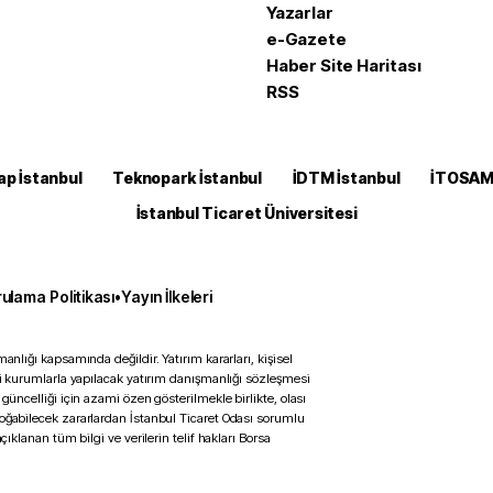
Yazarlar
e-Gazete
Haber Site Haritası
RSS
ap İstanbul
Teknopark İstanbul
İDTM İstanbul
İTOSA
İstanbul Ticaret Üniversitesi
ulama Politikası
•
Yayın İlkeleri
anlığı kapsamında değildir. Yatırım kararları, kişisel
ili kurumlarla yapılacak yatırım danışmanlığı sözleşmesi
 güncelliği için azami özen gösterilmekle birlikte, olası
doğabilecek zararlardan İstanbul Ticaret Odası sorumlu
çıklanan tüm bilgi ve verilerin telif hakları Borsa