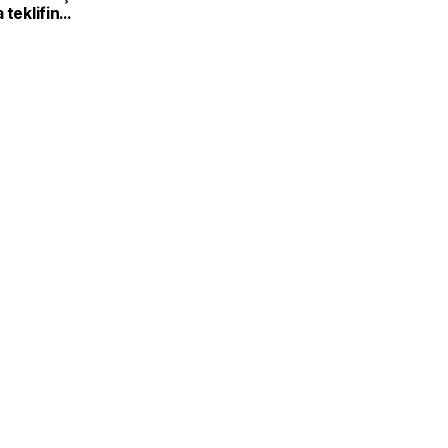
 teklifin
ı