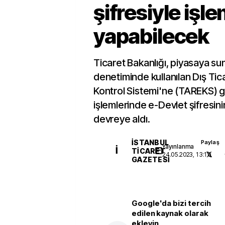
şifresiyle işl
yapabilecek
Ticaret Bakanlığı, piyasaya su
denetiminde kullanılan Dış Tica
Kontrol Sistemi'ne (TAREKS) g
işlemlerinde e-Devlet şifresinin
devreye aldı.
İSTANBUL
Paylaş
Yayınlanma
İ
TICARET
24.05.2023, 13:10
GAZETESI
Google'da bizi tercih
edilen kaynak olarak
ekleyin