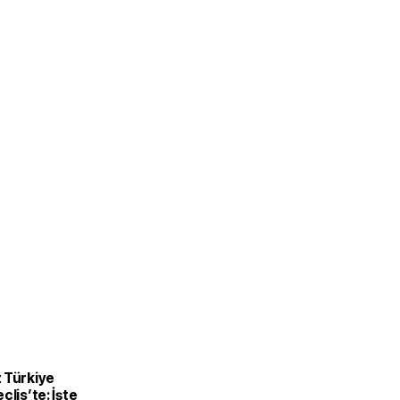
 Türkiye
clis’te: İşte