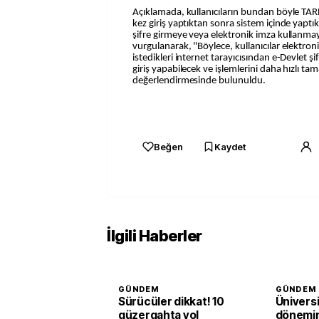
Açıklamada, kullanıcıların bundan böyle TAREK
kez giriş yaptıktan sonra sistem içinde yaptık
şifre girmeye veya elektronik imza kullanm
vurgulanarak, "Böylece, kullanıcılar elektron
istedikleri internet tarayıcısından e-Devlet şi
giriş yapabilecek ve işlemlerini daha hızlı ta
değerlendirmesinde bulunuldu.
Beğen
Kaydet
İlgili Haberler
GÜNDEM
GÜNDEM
Sürücüler dikkat! 10
Üniversi
güzergahta yol
dönemin