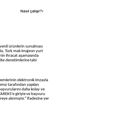
Nasıl çalışır?
›
k
venli ürünlerin sunulması
da, Türk malı imajının yurt
inin ihracat aşamasında
ite denetimlerine tabi
emlerinin elektronik imzayla
ımız tarafından yapılan
 başvurularını daha kolay ve
 TAREKS'e girişte ve başvuru
reye alınmıştır." ifadesine yer