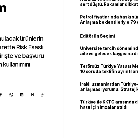
em
sert düştü: Rakamlar dikkat
Petrol fiyatlarında baskı sü
Anlaşma beklentileriyle 79
Editörün Seçimi
nulacak ürünlerin
rette Risk Esaslı
Üniversite tercih dönemind
aile ve gelecek kaygısına d
irişte ve başvuru
 kullanımını
Terörsüz Türkiye Yasası Mec
10 soruda teklifin ayrıntılar
Iraklı uzmanlardan Türkiye-
anlaşması yorumu: Stratejik
N
Türkiye ile KKTC arasında 
hattı için imzalar atıldı
Kaynak ekle