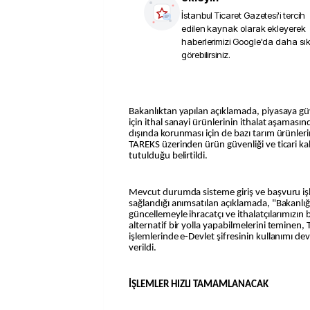
İstanbul Ticaret Gazetesi
'i tercih
edilen kaynak olarak ekleyerek
haberlerimizi Google'da daha sı
görebilirsiniz.
Bakanlıktan yapılan açıklamada, piyasaya gü
için ithal sanayi ürünlerinin ithalat aşamasın
dışında korunması için de bazı tarım ürünler
TAREKS üzerinden ürün güvenliği ve ticari kal
tutulduğu belirtildi.
Mevcut durumda sisteme giriş ve başvuru işl
sağlandığı anımsatılan açıklamada, "Bakanlığ
güncellemeyle ihracatçı ve ithalatçılarımızın
alternatif bir yolla yapabilmelerini teminen,
işlemlerinde e-Devlet şifresinin kullanımı dev
verildi.
İŞLEMLER HIZLI TAMAMLANACAK