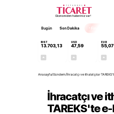
Ekonomiden haberiniz var!
Bugün
Son Dakika
Finans
EKST
BIST
USD
EUR
13.703,13
47,59
55,07
+0,11%
+0,06%
15,20
0,03
Anasayfa
/
Gündem
/
İhracatçı ve ithalatçılar TAREKS'
İhracatçı ve it
TAREKS'te e-