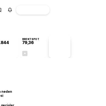
ÜYE
CANLI BORSA
Girişi
BRENTSPOT
.844
79,36
PİYASA
VERİLERİ
+0,92%
+0,57%
+0,00
0,45
ın neden
esi
geçişler