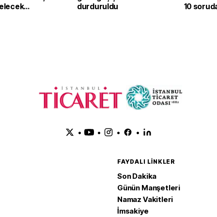
gelecek
durduruldu
10 soruda
a dikkat
ayrıntılar
•
•
•
•
FAYDALI LINKLER
Son Dakika
Günün Manşetleri
Namaz Vakitleri
İmsakiye