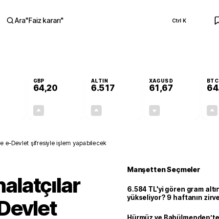
Ara
"
Faiz kararı
"
Ctrl K
RA
GBP
ALTIN
XAGUSD
BTC
64,20
6.517
61,67
64
+0,11%
+0,16%
+0,32%
-0,60%
0,06
0,10
20,92
-0,37
te e-Devlet şifresiyle işlem yapabilecek
Manşetten Seçmeler
halatçılar
6.584 TL'yi gören gram alt
yükseliyor? 9 haftanın zirv
Devlet
Hürmüz ve Babülmendep’te 