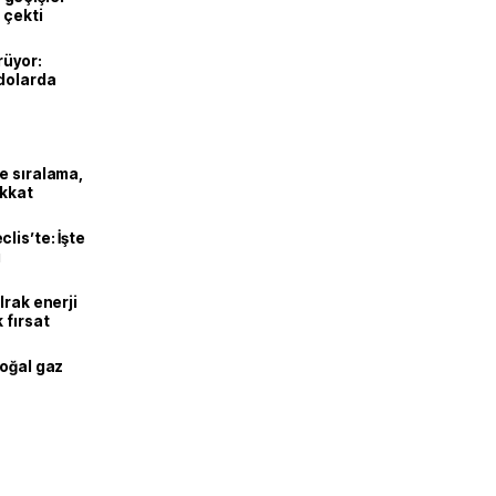
 çekti
rüyor:
 dolarda
e sıralama,
ikkat
lis’te: İşte
ı
Irak enerji
 fırsat
doğal gaz