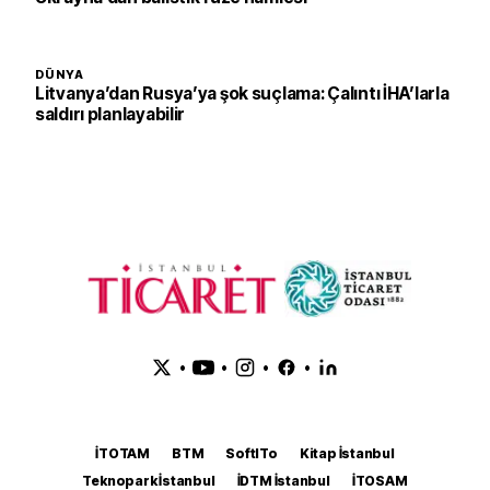
DÜNYA
Litvanya’dan Rusya’ya şok suçlama: Çalıntı İHA’larla
saldırı planlayabilir
•
•
•
•
İTOTAM
BTM
SoftITo
Kitap İstanbul
Teknopark İstanbul
İDTM İstanbul
İTOSAM