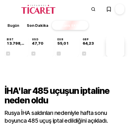
Bugün
Son Dakika
Finans
EKSTRA
BIST
USD
EUR
GBP
13.798,82
47,70
55,01
64,23
PİYASA
VERİLERİ
+0,70%
+0,16%
+0,00%
+0,09%
Dünya
İHA'lar 485 uçuşun iptaline
neden oldu
Rusya İHA saldırıları nedeniyle hafta sonu
boyunca 485 uçuş iptal edildiğini açıkladı.