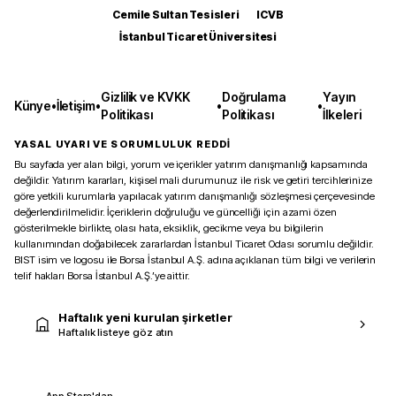
Cemile Sultan Tesisleri
ICVB
İstanbul Ticaret Üniversitesi
Gizlilik ve KVKK
Doğrulama
Yayın
Künye
•
İletişim
•
•
•
Politikası
Politikası
İlkeleri
YASAL UYARI VE SORUMLULUK REDDİ
Bu sayfada yer alan bilgi, yorum ve içerikler yatırım danışmanlığı kapsamında
değildir. Yatırım kararları, kişisel mali durumunuz ile risk ve getiri tercihlerinize
göre yetkili kurumlarla yapılacak yatırım danışmanlığı sözleşmesi çerçevesinde
değerlendirilmelidir. İçeriklerin doğruluğu ve güncelliği için azami özen
gösterilmekle birlikte, olası hata, eksiklik, gecikme veya bu bilgilerin
kullanımından doğabilecek zararlardan İstanbul Ticaret Odası sorumlu değildir.
BIST isim ve logosu ile Borsa İstanbul A.Ş. adına açıklanan tüm bilgi ve verilerin
telif hakları Borsa İstanbul A.Ş.’ye aittir.
Haftalık yeni kurulan şirketler
Haftalık listeye göz atın