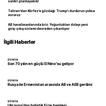
saldırı planlayabilir
Tahran’dan Körfez’e gözdağı: Trump’ı durdurun yoksa
vururuz
AB havalimanlarında kriz: Yoğunluktan dolayı yeni
giriş-çıkış sistemi devreden çıkarılıyor
İlgili Haberler
DÜNYA
Son 70 yılın en güçlü El Nino’su geliyor
DÜNYA
Rusya ile Ermenistan arasında AB ve AEB gerilimi
DÜNYA
Ukrayna’dan balistik füze hamlesi