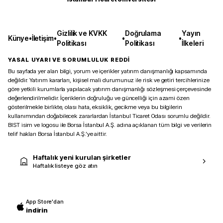
Gizlilik ve KVKK
Doğrulama
Yayın
Künye
•
İletişim
•
•
•
Politikası
Politikası
İlkeleri
YASAL UYARI VE SORUMLULUK REDDİ
Bu sayfada yer alan bilgi, yorum ve içerikler yatırım danışmanlığı kapsamında
değildir. Yatırım kararları, kişisel mali durumunuz ile risk ve getiri tercihlerinize
göre yetkili kurumlarla yapılacak yatırım danışmanlığı sözleşmesi çerçevesinde
değerlendirilmelidir. İçeriklerin doğruluğu ve güncelliği için azami özen
gösterilmekle birlikte, olası hata, eksiklik, gecikme veya bu bilgilerin
kullanımından doğabilecek zararlardan İstanbul Ticaret Odası sorumlu değildir.
BIST isim ve logosu ile Borsa İstanbul A.Ş. adına açıklanan tüm bilgi ve verilerin
telif hakları Borsa İstanbul A.Ş.’ye aittir.
Haftalık yeni kurulan şirketler
Haftalık listeye göz atın
App Store'dan
indirin