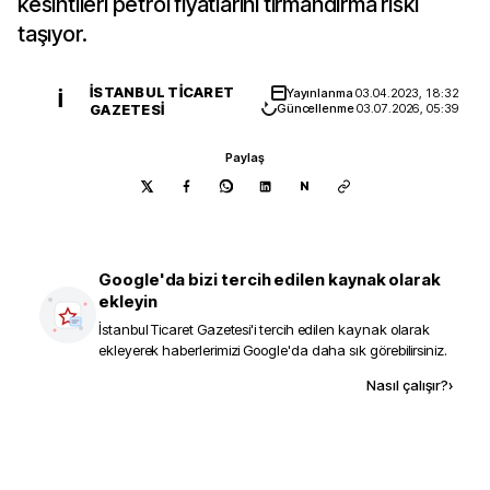
kesintileri petrol fiyatlarını tırmandırma riski
taşıyor.
İSTANBUL TICARET
Yayınlanma
03.04.2023, 18:32
İ
GAZETESI
Güncellenme
03.07.2026, 05:39
Paylaş
N
Google'da bizi tercih edilen kaynak olarak
ekleyin
İstanbul Ticaret Gazetesi
'i tercih edilen kaynak olarak
ekleyerek haberlerimizi Google'da daha sık görebilirsiniz.
Kaynak ekle
Nasıl çalışır?
›