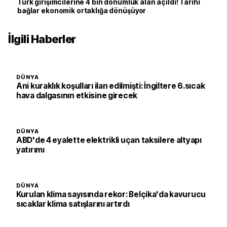
Türk girişimcilerine 4 bin dönümlük alan açıldı! Tarihi
bağlar ekonomik ortaklığa dönüşüyor
İlgili Haberler
DÜNYA
Ani kuraklık koşulları ilan edilmişti: İngiltere 6.sıcak
hava dalgasının etkisine girecek
DÜNYA
ABD'de 4 eyalette elektrikli uçan taksilere altyapı
yatırımı
DÜNYA
Kurulan klima sayısında rekor: Belçika'da kavurucu
sıcaklar klima satışlarını artırdı