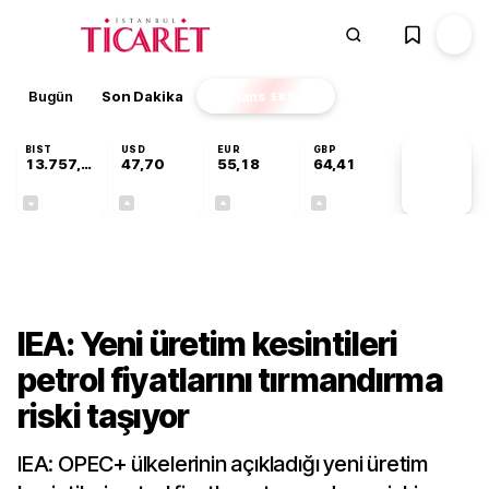
Bugün
Son Dakika
Finans
EKSTRA
BIST
USD
EUR
GBP
13.757,42
47,70
55,18
64,41
PİYASA
VERİLERİ
-0,30%
+0,17%
+0,30%
+0,37%
Dünya
IEA: Yeni üretim kesintileri
petrol fiyatlarını tırmandırma
riski taşıyor
IEA: OPEC+ ülkelerinin açıkladığı yeni üretim