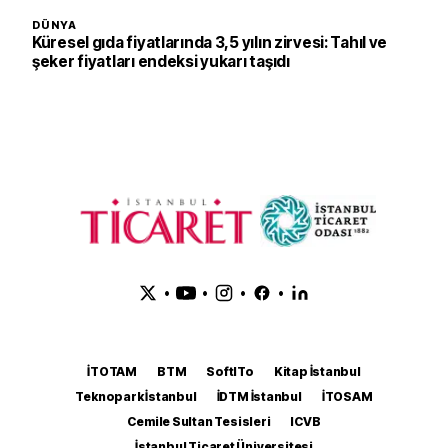
DÜNYA
Küresel gıda fiyatlarında 3,5 yılın zirvesi: Tahıl ve
şeker fiyatları endeksi yukarı taşıdı
•
•
•
•
İTOTAM
BTM
SoftITo
Kitap İstanbul
Teknopark İstanbul
İDTM İstanbul
İTOSAM
Cemile Sultan Tesisleri
ICVB
İstanbul Ticaret Üniversitesi