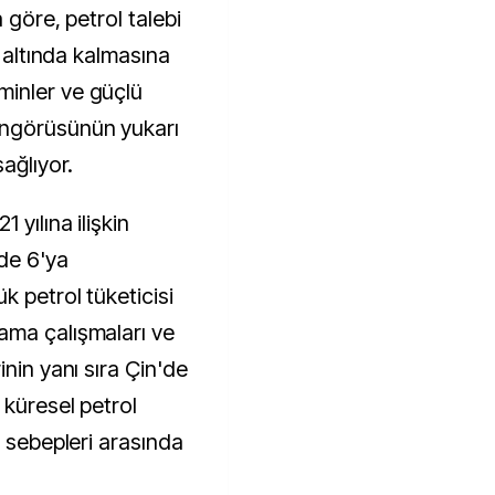
a göre, petrol talebi
n altında kalmasına
inler ve güçlü
öngörüsünün yukarı
ağlıyor.
 yılına ilişkin
de 6'ya
 petrol tüketicisi
ama çalışmaları ve
inin yanı sıra Çin'de
 küresel petrol
a sebepleri arasında