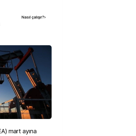
Kaynak ekle
Nasıl çalışır?
›
k
IEA) mart ayına