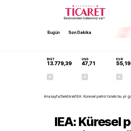
Ekonomiden haberiniz var!
Bugün
Son Dakika
Finans
EKST
SON DAKİKA
İran'dan Hürmüz Boğazı şartı! 'Düzelene kad
BIST
USD
EUR
13.779,39
47,71
55,19
-0,14%
+0,18%
-19,42
0,09
Anasayfa
/
Sektörel
/
IEA: Küresel petrol talebi bu yıl g
IEA: Küresel p