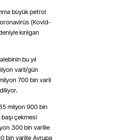
anma büyük petrol
 koronavirüs (Kovid-
deniyle kırılgan
lebinin bu yıl
ilyon varil/gün
milyon 700 bin varil
iliyor.
 35 milyon 900 bin
n başı çekmesi
yon 300 bin varille
0 bin varille Avrupa