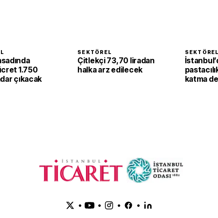
EL
SEKTÖREL
SEKTÖRE
asadında
Çitlekçi 73,70 liradan
İstanbul’
ücret 1.750
halka arz edilecek
pastacılı
adar çıkacak
katma de
dönüşüy
•
•
•
•