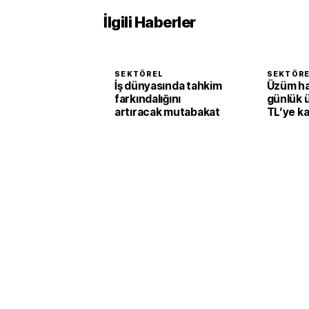
İlgili Haberler
SEKTÖREL
SEKTÖR
İş dünyasında tahkim
Üzüm h
farkındalığını
günlük 
artıracak mutabakat
TL’ye k