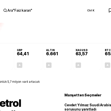
Ara
"
Faiz kararı
"
Ctrl K
RA
ar açılmayacak'
Cevdet Yılmaz Suudi Arabistan ve KAAN sorusunu yanıtlad
GBP
ALTIN
XAGUSD
BTC
64,41
6.661
63,57
65
+0,32%
+0,38%
+2,59%
+3,37%
0,18
0,24
167,96
2,07
ünlük 5,7 milyon varil artacak
Manşetten Seçmeler
etrol
Cevdet Yılmaz Suudi Arabi
sorusunu yanıtladı