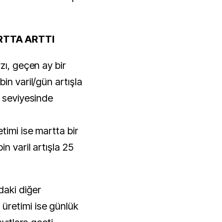
RTTA ARTTI
zı, geçen ay bir
in varil/gün artışla
l seviyesinde
timi ise martta bir
n varil artışla 25
aki diğer
retimi ise günlük