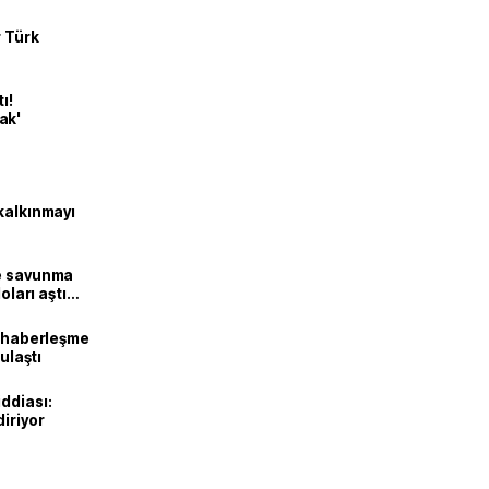
r Türk
ı!
ak'
kalkınmayı
ne savunma
oları aştı
k haberleşme
 ulaştı
ddiası:
diriyor