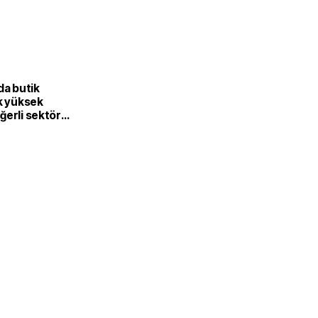
L
da butik
k yüksek
ğerli sektöre
or