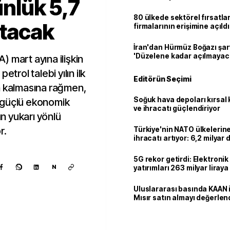
ünlük 5,7
80 ülkede sektörel fırsatla
rtacak
firmalarının erişimine açıldı
İran'dan Hürmüz Boğazı şart
'Düzelene kadar açılmayac
A) mart ayına ilişkin
trol talebi yılın ilk
Editörün Seçimi
a kalmasına rağmen,
Soğuk hava depoları kırsal 
 güçlü ekonomik
ve ihracatı güçlendiriyor
n yukarı yönlü
r.
Türkiye'nin NATO ülkeleri
ihracatı artıyor: 6,2 milyar d
milyar doları aştı
5G rekor getirdi: Elektroni
N
yatırımları 263 milyar liraya
Uluslararası basında KAAN i
Mısır satın almayı değerlen