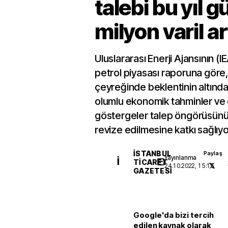
talebi bu yıl g
milyon varil a
Uluslararası Enerji Ajansının (IE
petrol piyasası raporuna göre, pe
çeyreğinde beklentinin altınd
olumlu ekonomik tahminler ve
göstergeler talep öngörüsünü
revize edilmesine katkı sağlıyo
İSTANBUL
Paylaş
Yayınlanma
İ
TICARET
24.10.2022, 15:15
GAZETESI
Google'da bizi tercih
edilen kaynak olarak