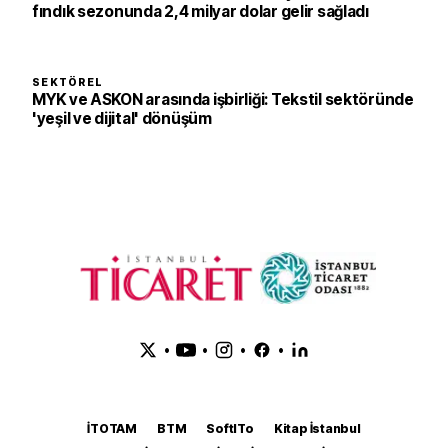
fındık sezonunda 2,4 milyar dolar gelir sağladı
SEKTÖREL
MYK ve ASKON arasında işbirliği: Tekstil sektöründe
'yeşil ve dijital' dönüşüm
•
•
•
•
İTOTAM
BTM
SoftITo
Kitap İstanbul