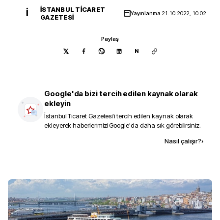
İSTANBUL TICARET
İ
Yayınlanma
21.10.2022, 10:02
GAZETESI
Paylaş
N
Google'da bizi tercih edilen kaynak olarak
ekleyin
İstanbul Ticaret Gazetesi
'i tercih edilen kaynak olarak
ekleyerek haberlerimizi Google'da daha sık görebilirsiniz.
Kaynak ekle
Nasıl çalışır?
›