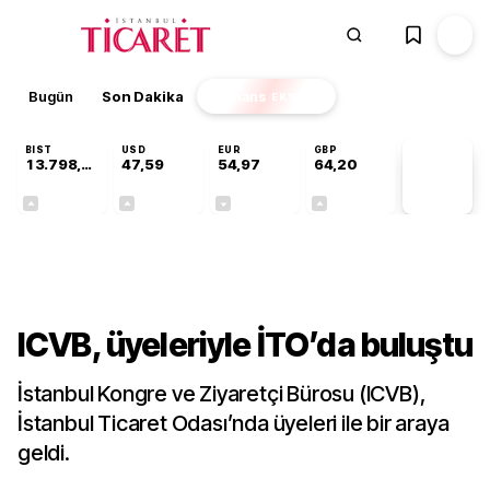
Bugün
Son Dakika
Finans
EKSTRA
BIST
USD
EUR
GBP
13.798,82
47,59
54,97
64,20
PİYASA
VERİLERİ
+0,70%
+0,06%
-0,07%
+0,15%
Sektörel
ICVB, üyeleriyle İTO’da buluştu
İstanbul Kongre ve Ziyaretçi Bürosu (ICVB),
İstanbul Ticaret Odası’nda üyeleri ile bir araya
geldi.