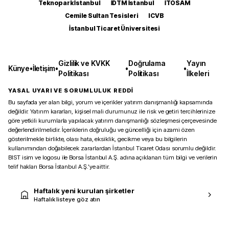
Teknopark İstanbul
İDTM İstanbul
İTOSAM
Cemile Sultan Tesisleri
ICVB
İstanbul Ticaret Üniversitesi
Gizlilik ve KVKK
Doğrulama
Yayın
Künye
•
İletişim
•
•
•
Politikası
Politikası
İlkeleri
YASAL UYARI VE SORUMLULUK REDDİ
Bu sayfada yer alan bilgi, yorum ve içerikler yatırım danışmanlığı kapsamında
değildir. Yatırım kararları, kişisel mali durumunuz ile risk ve getiri tercihlerinize
göre yetkili kurumlarla yapılacak yatırım danışmanlığı sözleşmesi çerçevesinde
değerlendirilmelidir. İçeriklerin doğruluğu ve güncelliği için azami özen
gösterilmekle birlikte, olası hata, eksiklik, gecikme veya bu bilgilerin
kullanımından doğabilecek zararlardan İstanbul Ticaret Odası sorumlu değildir.
BIST isim ve logosu ile Borsa İstanbul A.Ş. adına açıklanan tüm bilgi ve verilerin
telif hakları Borsa İstanbul A.Ş.’ye aittir.
Haftalık yeni kurulan şirketler
Haftalık listeye göz atın