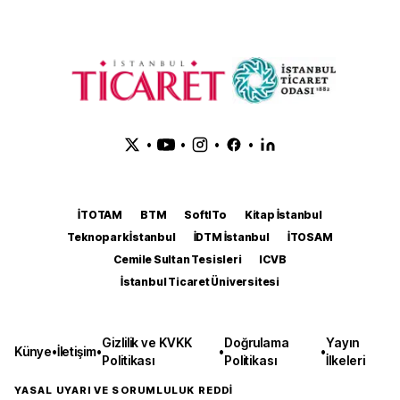
•
•
•
•
İTOTAM
BTM
SoftITo
Kitap İstanbul
Teknopark İstanbul
İDTM İstanbul
İTOSAM
Cemile Sultan Tesisleri
ICVB
İstanbul Ticaret Üniversitesi
Gizlilik ve KVKK
Doğrulama
Yayın
Künye
•
İletişim
•
•
•
Politikası
Politikası
İlkeleri
YASAL UYARI VE SORUMLULUK REDDİ