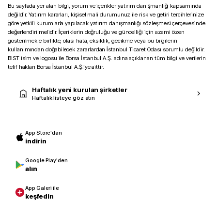
Bu sayfada yer alan bilgi, yorum ve içerikler yatırım danışmanlığı kapsamında
değildir. Yatırım kararları, kişisel mali durumunuz ile risk ve getiri tercihlerinize
göre yetkili kurumlarla yapılacak yatırım danışmanlığı sözleşmesi çerçevesinde
değerlendirilmelidir. İçeriklerin doğruluğu ve güncelliği için azami özen
gösterilmekle birlikte, olası hata, eksiklik, gecikme veya bu bilgilerin
kullanımından doğabilecek zararlardan İstanbul Ticaret Odası sorumlu değildir.
BIST isim ve logosu ile Borsa İstanbul A.Ş. adına açıklanan tüm bilgi ve verilerin
telif hakları Borsa İstanbul A.Ş.’ye aittir.
Haftalık yeni kurulan şirketler
Haftalık listeye göz atın
App Store'dan
indirin
Google Play'den
alın
App Galeri ile
keşfedin