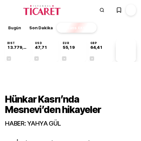
Bugün
Son Dakika
Finans
EKSTRA
BIST
USD
EUR
GBP
13.779,39
47,71
55,19
64,41
PİYASA
VERİLERİ
-0,14%
+0,18%
+0,32%
+0,38%
Gündem
Hünkar Kasrı’nda
Mesnevi’den hikayeler
HABER: YAHYA GÜL