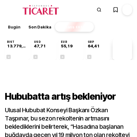
Bugün
Son Dakika
Finans
EKSTRA
BIST
USD
EUR
GBP
13.779,39
47,71
55,19
64,41
PİYASA
VERİLERİ
-0,14%
+0,18%
+0,32%
+0,38%
Sektörel
Hububatta artış bekleniyor
Ulusal Hububat Konseyi Başkanı Özkan
Taşpınar, bu sezon rekoltenin artmasını
beklediklerini belirterek, “Hasadına başlanan
buğdayda geçen yıl 19 milyon ton olan rekolteyi