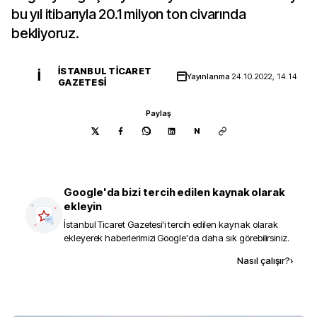
bu yıl itibarıyla 20.1 milyon ton civarında
bekliyoruz.
İSTANBUL TICARET
İ
Yayınlanma
24.10.2022, 14:14
GAZETESI
Paylaş
N
Google'da bizi tercih edilen kaynak olarak
ekleyin
İstanbul Ticaret Gazetesi
'i tercih edilen kaynak olarak
ekleyerek haberlerimizi Google'da daha sık görebilirsiniz.
Kaynak ekle
Nasıl çalışır?
›