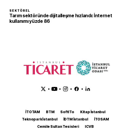
SEKTÖREL
Tarım sektöründe dijitalleşme hızlandı: İnternet
kullanımı yüzde 86
•
•
•
•
İTOTAM
BTM
SoftITo
Kitap İstanbul
Teknopark İstanbul
İDTM İstanbul
İTOSAM
Cemile Sultan Tesisleri
ICVB