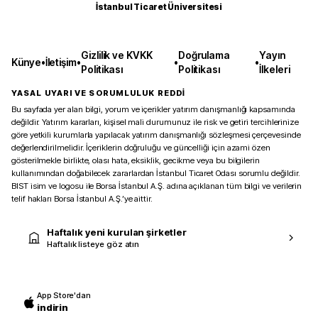
İstanbul Ticaret Üniversitesi
Gizlilik ve KVKK
Doğrulama
Yayın
Künye
•
İletişim
•
•
•
Politikası
Politikası
İlkeleri
YASAL UYARI VE SORUMLULUK REDDİ
Bu sayfada yer alan bilgi, yorum ve içerikler yatırım danışmanlığı kapsamında
değildir. Yatırım kararları, kişisel mali durumunuz ile risk ve getiri tercihlerinize
göre yetkili kurumlarla yapılacak yatırım danışmanlığı sözleşmesi çerçevesinde
değerlendirilmelidir. İçeriklerin doğruluğu ve güncelliği için azami özen
gösterilmekle birlikte, olası hata, eksiklik, gecikme veya bu bilgilerin
kullanımından doğabilecek zararlardan İstanbul Ticaret Odası sorumlu değildir.
BIST isim ve logosu ile Borsa İstanbul A.Ş. adına açıklanan tüm bilgi ve verilerin
telif hakları Borsa İstanbul A.Ş.’ye aittir.
Haftalık yeni kurulan şirketler
Haftalık listeye göz atın
App Store'dan
indirin