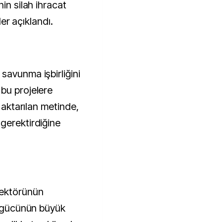
in silah ihracat
ler açıklandı.
savunma işbirliğini
bu projelere
i aktarılan metinde,
gerektirdiğine
sektörünün
çi gücünün büyük