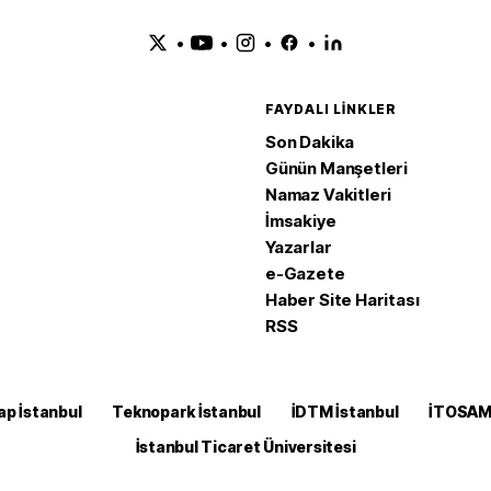
•
•
•
•
FAYDALI LINKLER
Son Dakika
Günün Manşetleri
Namaz Vakitleri
İmsakiye
Yazarlar
e-Gazete
Haber Site Haritası
RSS
ap İstanbul
Teknopark İstanbul
İDTM İstanbul
İTOSA
İstanbul Ticaret Üniversitesi