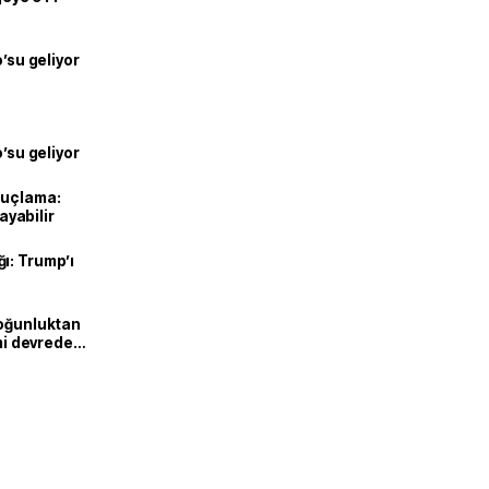
o’su geliyor
o’su geliyor
suçlama:
layabilir
ı: Trump’ı
Yoğunluktan
emi devreden