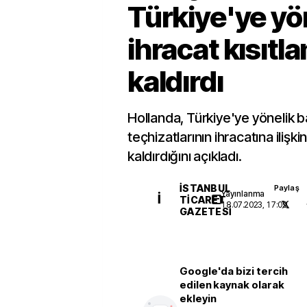
Türkiye'ye yö
ihracat kısıtl
kaldırdı
Hollanda, Türkiye'ye yönelik 
teçhizatlarının ihracatına ilişkin
kaldırdığını açıkladı.
İSTANBUL
Paylaş
Yayınlanma
İ
TICARET
18.07.2023, 17:09
GAZETESI
Google'da bizi tercih
edilen kaynak olarak
ekleyin