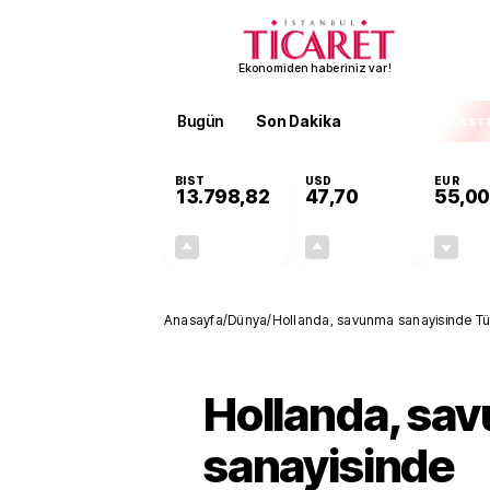
Ekonomiden haberiniz var!
Bugün
Son Dakika
Finans
EKST
BIST
USD
EUR
13.798,82
47,70
55,00
+0,70%
+0,16%
95,68
0,08
Anasayfa
/
Dünya
/
Hollanda, savunma sanayisinde Türk
Hollanda, sa
sanayisinde