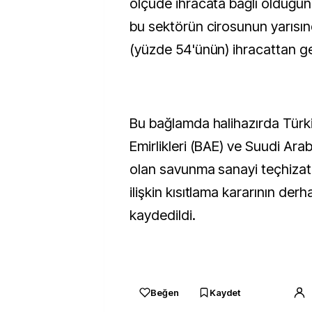
ölçüde ihracata bağlı olduğuna
bu sektörün cirosunun yarısın
(yüzde 54'ünün) ihracattan geldi
Bu bağlamda halihazırda Türki
Emirlikleri (BAE) ve Suudi Arab
olan savunma sanayi teçhizatl
ilişkin kısıtlama kararının der
kaydedildi.
Beğen
Kaydet