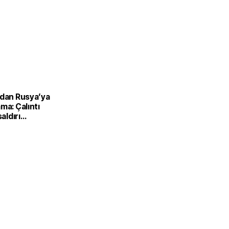
’dan Rusya’ya
ma: Çalıntı
saldırı
ilir