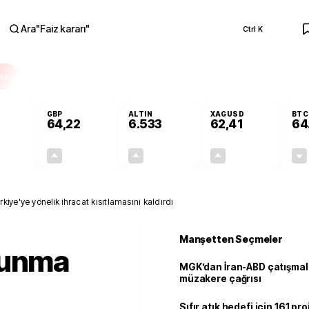
Ara
"
Faiz kararı
"
Ctrl K
RA
GBP
ALTIN
XAGUSD
BTC
64,22
6.533
62,41
64
-0,02%
+0,08%
+0,62%
+1,48%
-0,01
0,05
40,52
0,91
iye'ye yönelik ihracat kısıtlamasını kaldırdı
Manşetten Seçmeler
vunma
MGK’dan İran-ABD çatışmala
müzakere çağrısı
Sıfır atık hedefi için 161 pr