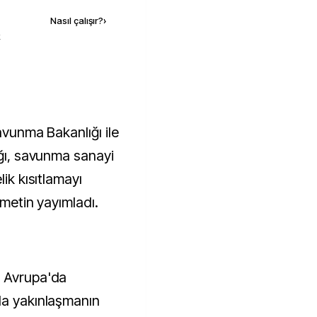
Nasıl çalışır?
›
k
avunma Bakanlığı ile
ığı, savunma sanayi
lik kısıtlamayı
 metin yayımladı.
, Avrupa'da
la yakınlaşmanın