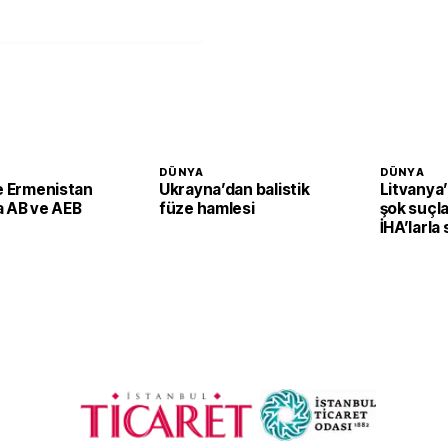
DÜNYA
DÜNYA
le Ermenistan
Ukrayna’dan balistik
Litvanya
a AB ve AEB
füze hamlesi
şok suçla
İHA’larla 
planlayab