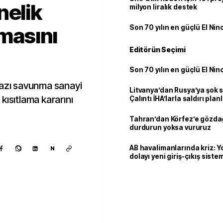
nelik
milyon liralık destek
amasını
Son 70 yılın en güçlü El Nin
Editörün Seçimi
Son 70 yılın en güçlü El Nin
bazı savunma sanayi
Litvanya’dan Rusya’ya şok 
 kısıtlama kararını
Çalıntı İHA’larla saldırı plan
Tahran’dan Körfez’e gözdağ
durdurun yoksa vururuz
AB havalimanlarında kriz: 
N
dolayı yeni giriş-çıkış sist
çıkarılıyor
Kaynak ekle