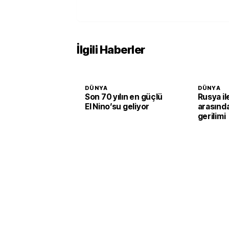
İlgili Haberler
DÜNYA
DÜNYA
Son 70 yılın en güçlü
Rusya i
El Nino’su geliyor
arasınd
gerilimi