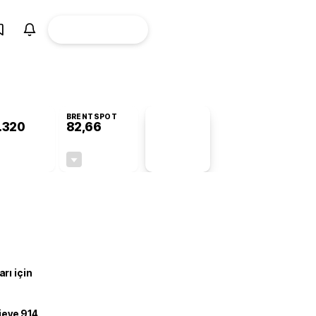
ÜYE
CANLI BORSA
Girişi
BRENTSPOT
.320
82,66
PİYASA
VERİLERİ
-0,42%
-0,14%
+0,00
-0,12
rı için
ojeye 914