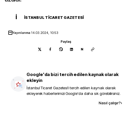
İ
İSTANBUL TICARET GAZETESI
Yayınlanma
14.03.2024, 10:53
Paylaş
N
Google'da bizi tercih edilen kaynak olarak
ekleyin
İstanbul Ticaret Gazetesi
'i tercih edilen kaynak olarak
ekleyerek haberlerimizi Google'da daha sık görebilirsiniz.
Kaynak ekle
Nasıl çalışır?
›