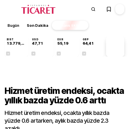
Bugün
Son Dakika
Finans
EKSTRA
BIST
USD
EUR
GBP
13.779,39
47,71
55,19
64,41
PİYASA
VERİLERİ
-0,14%
+0,18%
+0,32%
+0,38%
Gündem
Hizmet üretim endeksi, ocakta
yıllık bazda yüzde 0.6 arttı
Hizmet üretim endeksi, ocakta yıllık bazda
yüzde 0.6 artarken, aylık bazda yüzde 2.3
azaldı.