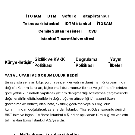
İTOTAM
BTM
SoftITo
Kitap İstanbul
Teknopark İstanbul
İDTM İstanbul
İTOSAM
Cemile Sultan Tesisleri
ICVB
İstanbul Ticaret Üniversitesi
Gizlilik ve KVKK
Doğrulama
Yayın
Künye
•
İletişim
•
•
•
Politikası
Politikası
İlkeleri
YASAL UYARI VE SORUMLULUK REDDİ
Bu sayfada yer alan bilgi, yorum ve içerikler yatırım danışmanlığı kapsamında
değildir. Yatırım kararları, kişisel mali durumunuz ile risk ve getiri tercihlerinize
göre yetkili kurumlarla yapılacak yatırım danışmanlığı sözleşmesi çerçevesinde
değerlendirilmelidir. İçeriklerin doğruluğu ve güncelliği için azami özen
gösterilmekle birlikte, olası hata, eksiklik, gecikme veya bu bilgilerin
kullanımından doğabilecek zararlardan İstanbul Ticaret Odası sorumlu değildir.
BIST isim ve logosu ile Borsa İstanbul A.Ş. adına açıklanan tüm bilgi ve verilerin
telif hakları Borsa İstanbul A.Ş.’ye aittir.
Haftalık yeni kurulan şirketler