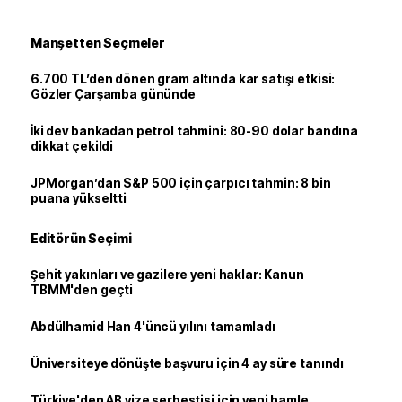
Manşetten Seçmeler
6.700 TL’den dönen gram altında kar satışı etkisi:
Gözler Çarşamba gününde
İki dev bankadan petrol tahmini: 80-90 dolar bandına
dikkat çekildi
JPMorgan’dan S&P 500 için çarpıcı tahmin: 8 bin
puana yükseltti
Editörün Seçimi
Şehit yakınları ve gazilere yeni haklar: Kanun
TBMM'den geçti
Abdülhamid Han 4'üncü yılını tamamladı
Üniversiteye dönüşte başvuru için 4 ay süre tanındı
Türkiye'den AB vize serbestisi için yeni hamle