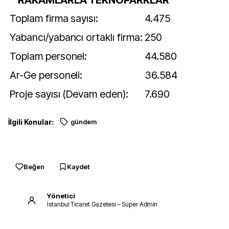
Toplam firma sayısı:
4.475
Yabancı/yabancı ortaklı firma:
250
Toplam personel:
44.580
Ar-Ge personeli:
36.584
Proje sayısı (Devam eden):
7.690
Proje sayısı (Tamamlanan):
25.589
İlgili Konular:
gündem
Toplam satış (milyar TL):
50.8
Toplam ihracat (milyar USD):
2.9
Beğen
Kaydet
Yönetici
İstanbul Ticaret Gazetesi – Süper Admin