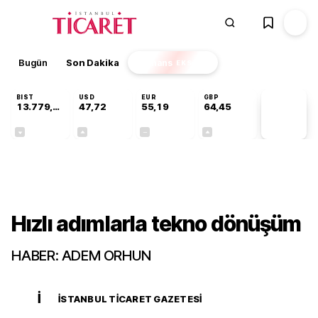
Bugün
Son Dakika
Finans
EKSTRA
BIST
USD
EUR
GBP
13.779,39
47,72
55,19
64,45
PİYASA
VERİLERİ
-0,14%
+0,02%
+0,00%
+0,05%
Gündem
Hızlı adımlarla tekno dönüşüm
HABER: ADEM ORHUN
İ
İSTANBUL TICARET GAZETESI