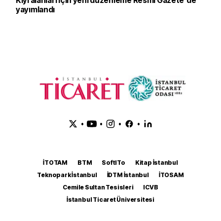
Kıyı alanları için yeni düzenleme Resmi Gazete'de
yayımlandı
•
•
•
•
İTOTAM
BTM
SoftITo
Kitap İstanbul
Teknopark İstanbul
İDTM İstanbul
İTOSAM
Cemile Sultan Tesisleri
ICVB
İstanbul Ticaret Üniversitesi