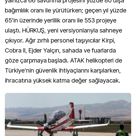
yalnızca 66 savunma projesini yüzde 80 dışa
bağımlılık oranı ile yürütürken; geçen yıl yüzde
65’in üzerinde yerlilik oranı ile 553 projeye
ulaştı. HÜRKUŞ, yeni versiyonlarıyla sahneye
çıkıyor. Ağır zırhlı personel taşıyıcılar Kirpi,
Cobra II, Ejder Yalçın, sahada ve fuarlarda
göze çarpmaya başladı. ATAK helikopteri de
Türkiye’nin güvenlik ihtiyaçlarını karşılarken,
ihracatına yüksek katma değer sağlayacak.