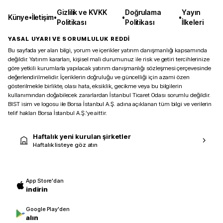
Gizlilik ve KVKK
Doğrulama
Yayın
Künye
•
İletişim
•
•
•
Politikası
Politikası
İlkeleri
YASAL UYARI VE SORUMLULUK REDDİ
Bu sayfada yer alan bilgi, yorum ve içerikler yatırım danışmanlığı kapsamında
değildir. Yatırım kararları, kişisel mali durumunuz ile risk ve getiri tercihlerinize
göre yetkili kurumlarla yapılacak yatırım danışmanlığı sözleşmesi çerçevesinde
değerlendirilmelidir. İçeriklerin doğruluğu ve güncelliği için azami özen
gösterilmekle birlikte, olası hata, eksiklik, gecikme veya bu bilgilerin
kullanımından doğabilecek zararlardan İstanbul Ticaret Odası sorumlu değildir.
BIST isim ve logosu ile Borsa İstanbul A.Ş. adına açıklanan tüm bilgi ve verilerin
telif hakları Borsa İstanbul A.Ş.’ye aittir.
Haftalık yeni kurulan şirketler
Haftalık listeye göz atın
App Store'dan
indirin
Google Play'den
alın