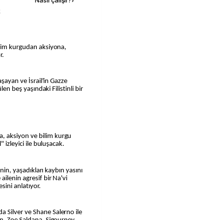
Nasıl çalışır?
›
k
r.
aşayan ve İsrail'in Gazze
len beş yaşındaki Filistinli bir
 aksiyon ve bilim kurgu
 izleyici ile buluşacak.
inin, yaşadıkları kaybın yasını
ilenin agresif bir Na'vi
sini anlatıyor.
 Silver ve Shane Salerno ile