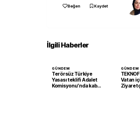
Beğen
Kaydet
İlgili Haberler
GÜNDEM
GÜNDEM
Terörsüz Türkiye
TEKNOF
Yasası teklifi Adalet
Vatan iç
Komisyonu’nda kabul
Ziyaretç
edildi
başladı