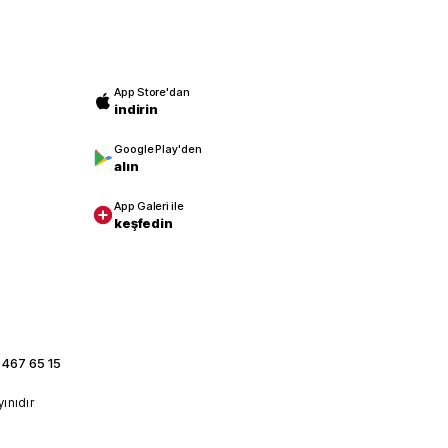
App Store'dan
indirin
Google Play'den
alın
App Galeri ile
keşfedin
 467 65 15
yınıdır