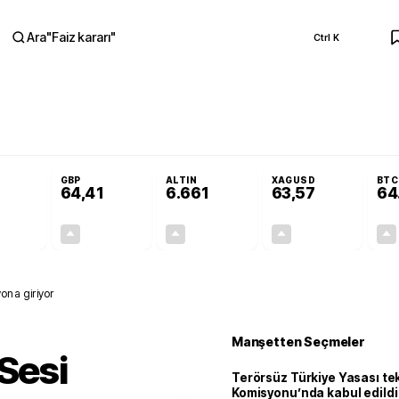
Ara
"
Faiz kararı
"
Ctrl K
RA
Adalet Komisyonu’nda kabul edildi
Terörsüz Türkiye Yasası teklifi Adalet 
GBP
ALTIN
XAGUSD
BTC
64,41
6.661
63,57
64
+0,32%
+0,38%
+2,59%
+3,37%
0,18
0,24
167,96
2,07
yona giriyor
Manşetten Seçmeler
 Sesi
Terörsüz Türkiye Yasası tek
Komisyonu’nda kabul edildi