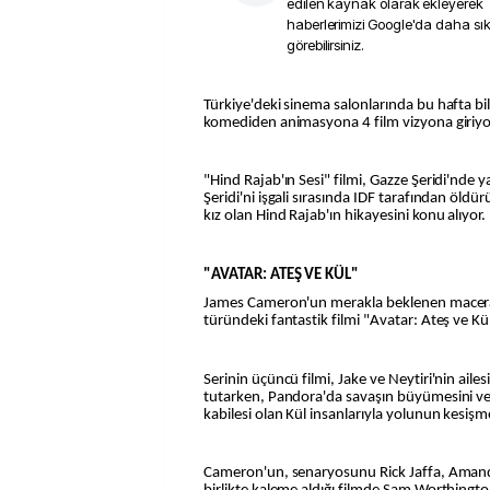
edilen kaynak olarak ekleyerek
haberlerimizi Google'da daha sı
görebilirsiniz.
Türkiye'deki sinema salonlarında bu hafta bilim kurgudan aksiyona,
komediden animasyona 4 film vizyona giriyo
"Hind Rajab'ın Sesi" filmi, Gazze Şeridi'nde y
Şeridi'ni işgali sırasında IDF tarafından öldürü
kız olan Hind Rajab'ın hikayesini konu alıyor.
"AVATAR: ATEŞ VE KÜL"
James Cameron'un merakla beklenen macera,
türündeki fantastik filmi "Avatar: Ateş ve Kül"
Serinin üçüncü filmi, Jake ve Neytiri'nin ailes
tutarken, Pandora'da savaşın büyümesini ve a
kabilesi olan Kül insanlarıyla yolunun kesişme
Cameron'un, senaryosunu Rick Jaffa, Amanda