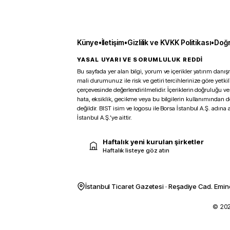
Künye
•
İletişim
•
Gizlilik ve KVKK Politikası
•
Doğr
YASAL UYARI VE SORUMLULUK REDDİ
Bu sayfada yer alan bilgi, yorum ve içerikler yatırım danışm
mali durumunuz ile risk ve getiri tercihlerinize göre yetk
çerçevesinde değerlendirilmelidir. İçeriklerin doğruluğu ve
hata, eksiklik, gecikme veya bu bilgilerin kullanımından 
değildir. BIST isim ve logosu ile Borsa İstanbul A.Ş. adına a
İstanbul A.Ş.’ye aittir.
Haftalık yeni kurulan şirketler
Haftalık listeye göz atın
İstanbul Ticaret Gazetesi · Reşadiye Cad. Emin
© 2026