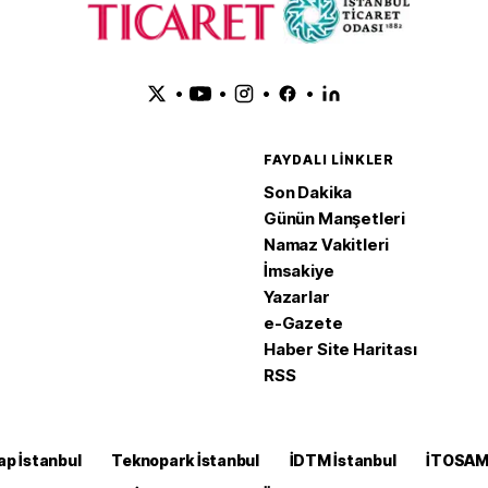
•
•
•
•
FAYDALI LINKLER
Son Dakika
Günün Manşetleri
Namaz Vakitleri
İmsakiye
Yazarlar
e-Gazete
Haber Site Haritası
RSS
ap İstanbul
Teknopark İstanbul
İDTM İstanbul
İTOSA