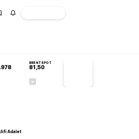
ÜYE
CANLI BORSA
Girişi
Komisyonu’nda kabul edildi
BRENTSPOT
.978
81,50
PİYASA
VERİLERİ
+0,95%
-1,55%
+0,00
-1,28
lifi Adalet