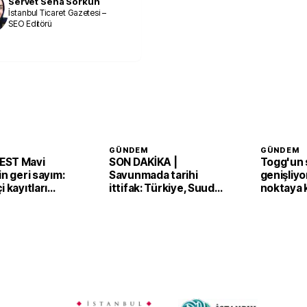
Servet Sena Sorkun
İstanbul Ticaret Gazetesi –
SEO Editörü
GÜNDEM
GÜNDEM
EST Mavi
SON DAKİKA |
Togg'un s
in geri sayım:
Savunmada tarihi
genişliyo
i kayıtları
ittifak: Türkiye, Suudi
noktaya 
Arabistan ve Pakistan
'Mekke Anlaşması'nı
imzaladı