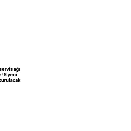
ervis ağı
r! 6 yeni
kurulacak