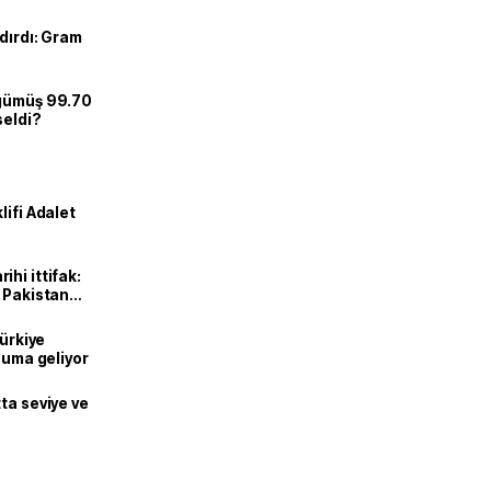
dırdı: Gram
 gümüş 99.70
seldi?
lifi Adalet
hi ittifak:
e Pakistan
dı
Türkiye
onuma geliyor
ta seviye ve