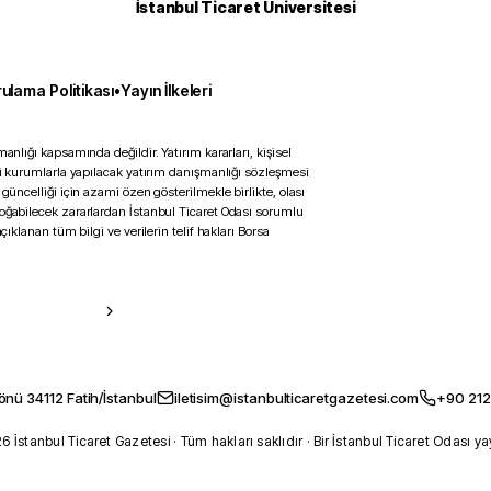
İstanbul Ticaret Üniversitesi
ulama Politikası
•
Yayın İlkeleri
anlığı kapsamında değildir. Yatırım kararları, kişisel
ili kurumlarla yapılacak yatırım danışmanlığı sözleşmesi
 güncelliği için azami özen gösterilmekle birlikte, olası
doğabilecek zararlardan İstanbul Ticaret Odası sorumlu
çıklanan tüm bilgi ve verilerin telif hakları Borsa
önü 34112 Fatih/İstanbul
iletisim@istanbulticaretgazetesi.com
+90 212
 İstanbul Ticaret Gazetesi · Tüm hakları saklıdır · Bir İstanbul Ticaret Odası ya