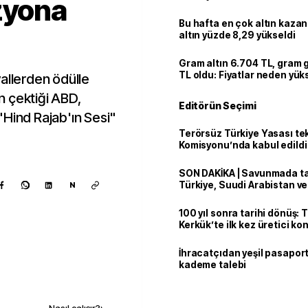
zyona
Bu hafta en çok altın kazan
altın yüzde 8,29 yükseldi
Gram altın 6.704 TL, gram
TL oldu: Fiyatlar neden yük
allerden ödülle
n çektiği ABD,
Editörün Seçimi
"Hind Rajab'ın Sesi"
Terörsüz Türkiye Yasası tek
Komisyonu’nda kabul edildi
SON DAKİKA | Savunmada tari
Türkiye, Suudi Arabistan v
N
'Mekke Anlaşması'nı imzala
100 yıl sonra tarihi dönüş: 
Kerkük’te ilk kez üretici k
İhracatçıdan yeşil pasaport
kademe talebi
Kaynak ekle