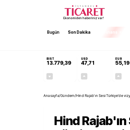
Ekonomiden haberiniz var!
Bugün
Son Dakika
Finans
EKST
SON DAKİKA
Terörsüz Türkiye Yasası teklifi 
BIST
USD
EUR
13.779,39
47,71
55,19
-0,14%
+0,18%
-19,42
0,09
Anasayfa
/
Gündem
/
Hind Rajab'ın Sesi Türkiye’de viz
Hind Rajab'ın