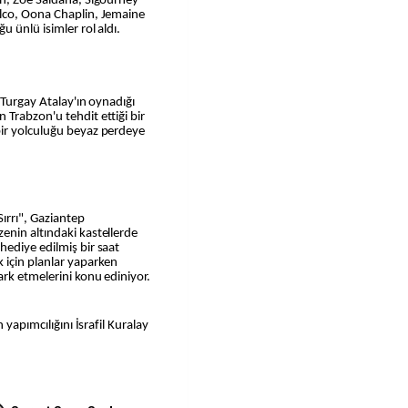
on, Zoe Saldana, Sigourney
alco, Oona Chaplin, Jemaine
u ünlü isimler rol aldı.
 Turgay Atalay'ın oynadığı
Trabzon'u tehdit ettiği bir
bir yolculuğu beyaz perdeye
ırrı", Gaziantep
enin altındaki kastellerde
hediye edilmiş bir saat
 için planlar yaparken
ark etmelerini konu ediniyor.
 yapımcılığını İsrafil Kuralay