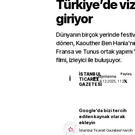
Türkiye’de vi
giriyor
Dünyanın birçok yerinde festiv
dönen, Kaouther Ben Hania'nı
Fransa ve Tunus ortak yapımı 
filmi, izleyici ile buluşuyor.
İSTANBUL
Paylaş
Yayınlanma
İ
TICARET
18.12.2025, 11:24
GAZETESI
Google'da bizi tercih
edilen kaynak olarak
ekleyin
İstanbul Ticaret Gazetesi
'i tercih