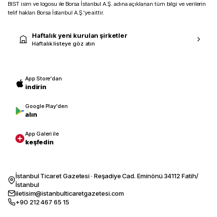
BIST isim ve logosu ile Borsa İstanbul A.Ş. adına açıklanan tüm bilgi ve verilerin
telif hakları Borsa İstanbul A.Ş.’ye aittir.
Haftalık yeni kurulan şirketler
Haftalık listeye göz atın
App Store'dan
indirin
Google Play'den
alın
App Galeri ile
keşfedin
İstanbul Ticaret Gazetesi · Reşadiye Cad. Eminönü 34112 Fatih/
İstanbul
iletisim@istanbulticaretgazetesi.com
+90 212 467 65 15