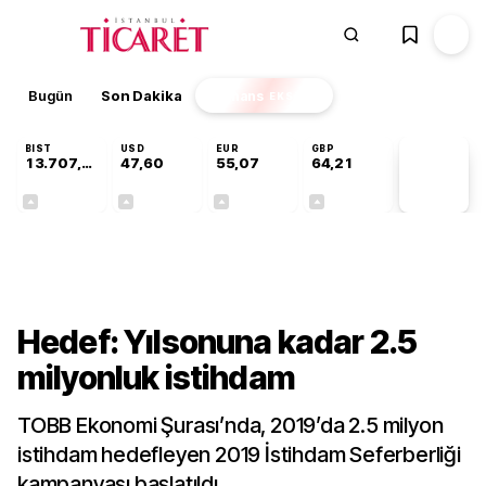
Bugün
Son Dakika
Finans
EKSTRA
BIST
USD
EUR
GBP
13.707,75
47,60
55,07
64,21
PİYASA
VERİLERİ
+0,03%
+0,06%
+0,11%
+0,18%
Gündem
Hedef: Yılsonuna kadar 2.5
milyonluk istihdam
TOBB Ekonomi Şurası’nda, 2019’da 2.5 milyon
istihdam hedefleyen 2019 İstihdam Seferberliği
kampanyası başlatıldı.