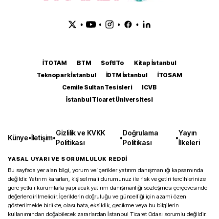
•
•
•
•
İTOTAM
BTM
SoftITo
Kitap İstanbul
Teknopark İstanbul
İDTM İstanbul
İTOSAM
Cemile Sultan Tesisleri
ICVB
İstanbul Ticaret Üniversitesi
Gizlilik ve KVKK
Doğrulama
Yayın
Künye
•
İletişim
•
•
•
Politikası
Politikası
İlkeleri
YASAL UYARI VE SORUMLULUK REDDİ
Bu sayfada yer alan bilgi, yorum ve içerikler yatırım danışmanlığı kapsamında
değildir. Yatırım kararları, kişisel mali durumunuz ile risk ve getiri tercihlerinize
göre yetkili kurumlarla yapılacak yatırım danışmanlığı sözleşmesi çerçevesinde
değerlendirilmelidir. İçeriklerin doğruluğu ve güncelliği için azami özen
gösterilmekle birlikte, olası hata, eksiklik, gecikme veya bu bilgilerin
kullanımından doğabilecek zararlardan İstanbul Ticaret Odası sorumlu değildir.