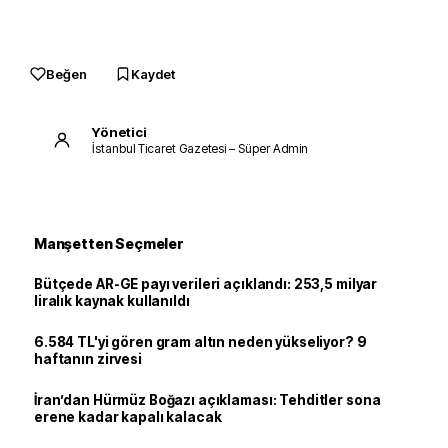
Beğen
Kaydet
Yönetici
İstanbul Ticaret Gazetesi – Süper Admin
Manşetten Seçmeler
Bütçede AR-GE payı verileri açıklandı: 253,5 milyar
liralık kaynak kullanıldı
6.584 TL'yi gören gram altın neden yükseliyor? 9
haftanın zirvesi
İran’dan Hürmüz Boğazı açıklaması: Tehditler sona
erene kadar kapalı kalacak