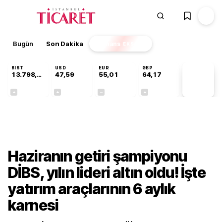
Bugün
Son Dakika
Finans
EKSTRA
BIST
USD
EUR
GBP
13.798,82
47,59
55,01
64,17
PİYASA
VERİLERİ
+0,70%
+0,06%
+0,00%
+0,12%
Finans
Haziranın getiri şampiyonu
DİBS, yılın lideri altın oldu! İşte
yatırım araçlarının 6 aylık
karnesi