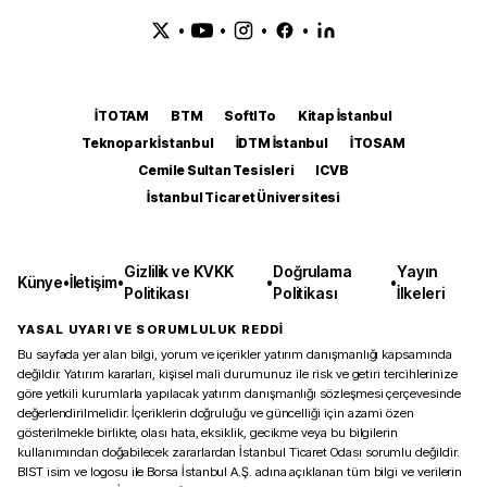
•
•
•
•
İTOTAM
BTM
SoftITo
Kitap İstanbul
Teknopark İstanbul
İDTM İstanbul
İTOSAM
Cemile Sultan Tesisleri
ICVB
İstanbul Ticaret Üniversitesi
Gizlilik ve KVKK
Doğrulama
Yayın
Künye
•
İletişim
•
•
•
Politikası
Politikası
İlkeleri
YASAL UYARI VE SORUMLULUK REDDİ
Bu sayfada yer alan bilgi, yorum ve içerikler yatırım danışmanlığı kapsamında
değildir. Yatırım kararları, kişisel mali durumunuz ile risk ve getiri tercihlerinize
göre yetkili kurumlarla yapılacak yatırım danışmanlığı sözleşmesi çerçevesinde
değerlendirilmelidir. İçeriklerin doğruluğu ve güncelliği için azami özen
gösterilmekle birlikte, olası hata, eksiklik, gecikme veya bu bilgilerin
kullanımından doğabilecek zararlardan İstanbul Ticaret Odası sorumlu değildir.
BIST isim ve logosu ile Borsa İstanbul A.Ş. adına açıklanan tüm bilgi ve verilerin