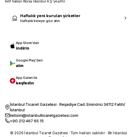
telif hakları Borsa İstanbul A.Ş.’ye aittir.
Haftalık yeni kurulan şirketler
Haftalık listeye göz atın
App Store'dan
indirin
Google Play'den
alın
App Galeri ile
keşfedin
İstanbul Ticaret Gazetesi · Reşadiye Cad. Eminönü 34112 Fatih/
İstanbul
iletisim@istanbulticaretgazetesi.com
+90 212 467 65 15
© 2026 İstanbul Ticaret Gazetesi · Tüm hakları saklıdır · Bir İstanbul