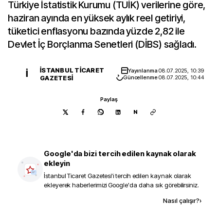
Türkiye İstatistik Kurumu (TÜİK) verilerine göre,
haziran ayında en yüksek aylık reel getiriyi,
tüketici enflasyonu bazında yüzde 2,82 ile
Devlet İç Borçlanma Senetleri (DİBS) sağladı.
İSTANBUL TICARET
Yayınlanma
08.07.2025, 10:39
İ
GAZETESI
Güncellenme
08.07.2025, 10:44
Paylaş
N
Google'da bizi tercih edilen kaynak olarak
ekleyin
İstanbul Ticaret Gazetesi
'i tercih edilen kaynak olarak
ekleyerek haberlerimizi Google'da daha sık görebilirsiniz.
Kaynak ekle
Nasıl çalışır?
›