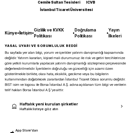
Cemile Sultan Tesisleri
ICVB
İstanbul Ticaret Üniversitesi
Gizlilik ve KVKK
Doğrulama
Yayın
Künye
•
İletişim
•
•
•
Politikası
Politikası
İlkeleri
YASAL UYARI VE SORUMLULUK REDDİ
Bu sayfada yer alan bilgi, yorum ve içerikler yatırım danışmanlığı kapsamında
değildir. Yatırım kararları, kişisel mali durumunuz ile risk ve getiri tercihlerinize
göre yetkili kurumlarla yapılacak yatırım danışmanlığı sözleşmesi çerçevesinde
değerlendirilmelidir. İçeriklerin doğruluğu ve güncelliği için azami özen
gösterilmekle birlikte, olası hata, eksiklik, gecikme veya bu bilgilerin
kullanımından doğabilecek zararlardan İstanbul Ticaret Odası sorumlu değildir.
BIST isim ve logosu ile Borsa İstanbul A.Ş. adına açıklanan tüm bilgi ve verilerin
telif hakları Borsa İstanbul A.Ş.’ye aittir.
Haftalık yeni kurulan şirketler
Haftalık listeye göz atın
App Store'dan