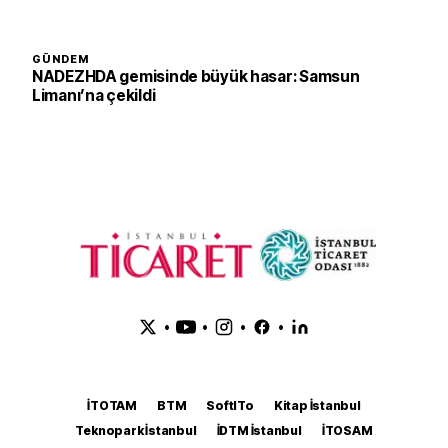
GÜNDEM
NADEZHDA gemisinde büyük hasar: Samsun
Limanı’na çekildi
•
•
•
•
İTOTAM
BTM
SoftITo
Kitap İstanbul
Teknopark İstanbul
İDTM İstanbul
İTOSAM