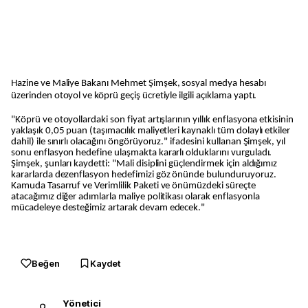
Hazine ve Maliye Bakanı Mehmet Şimşek, sosyal medya hesabı
üzerinden otoyol ve köprü geçiş ücretiyle ilgili açıklama yaptı.
"Köprü ve otoyollardaki son fiyat artışlarının yıllık enflasyona etkisinin
yaklaşık 0,05 puan (taşımacılık maliyetleri kaynaklı tüm dolaylı etkiler
dahil) ile sınırlı olacağını öngörüyoruz." ifadesini kullanan Şimşek, yıl
sonu enflasyon hedefine ulaşmakta kararlı olduklarını vurguladı.
Şimşek, şunları kaydetti: "Mali disiplini güçlendirmek için aldığımız
kararlarda dezenflasyon hedefimizi göz önünde bulunduruyoruz.
Kamuda Tasarruf ve Verimlilik Paketi ve önümüzdeki süreçte
atacağımız diğer adımlarla maliye politikası olarak enflasyonla
mücadeleye desteğimiz artarak devam edecek."
Beğen
Kaydet
Yönetici