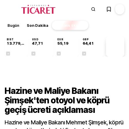
Bugün
Son Dakika
Finans
EKSTRA
BIST
USD
EUR
GBP
13.779,39
47,71
55,19
64,41
PİYASA
VERİLERİ
-0,14%
+0,18%
+0,32%
+0,38%
Gündem
Hazine ve Maliye Bakanı
Şimşek'ten otoyol ve köprü
geçiş ücreti açıklaması
Hazine ve Maliye Bakanı Mehmet Şimşek, köprü