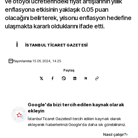
ve otoyol ücretlerindeki fiyat artışlarının yıllık
enflasyona etkisinin yaklaşık 0.05 puan
olacağını belirterek, yılsonu enflasyon hedefine
ulaşmakta kararlı olduklarını ifade etti.
İ
İSTANBUL TICARET GAZETESI
Yayınlanma
15.05.2024, 14:25
Paylaş
N
Google'da bizi tercih edilen kaynak olarak
ekleyin
İstanbul Ticaret Gazetesi
'i tercih edilen kaynak olarak
ekleyerek haberlerimizi Google'da daha sık görebilirsiniz.
Kaynak ekle
Nasıl çalışır?
›