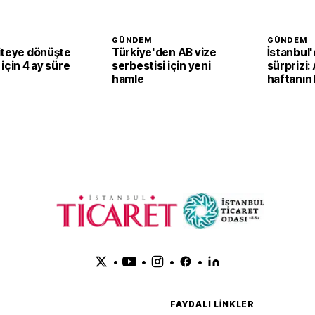
GÜNDEM
GÜNDEM
iteye dönüşte
Türkiye'den AB vize
İstanbul'
için 4 ay süre
serbestisi için yeni
sürprizi
hamle
haftanın
durumunu
•
•
•
•
FAYDALI LINKLER