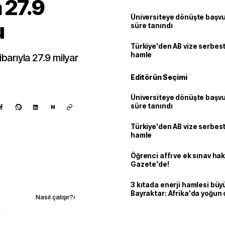
a 27.9
Üniversiteye dönüşte başvur
u
süre tanındı
Türkiye'den AB vize serbesti
hamle
ibarıyla 27.9 milyar
Editörün Seçimi
Üniversiteye dönüşte başvur
süre tanındı
N
Türkiye'den AB vize serbesti
hamle
Öğrenci affı ve ek sınav ha
Gazete'de!
Kaynak ekle
3 kıtada enerji hamlesi büy
Bayraktar: Afrika'da yoğun 
Nasıl çalışır?
›
k