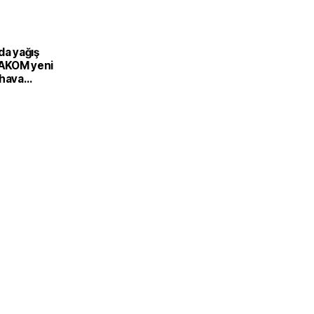
da yağış
: AKOM yeni
 hava
 açıkladı!