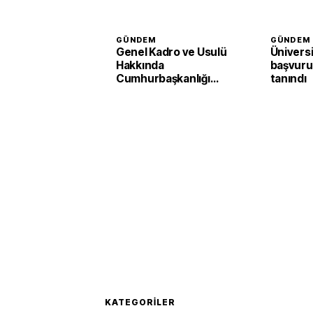
GÜNDEM
GÜNDEM
Genel Kadro ve Usulü
Ünivers
Hakkında
başvuru 
Cumhurbaşkanlığı
tanındı
Kararnamesinde
değişiklik
KATEGORILER