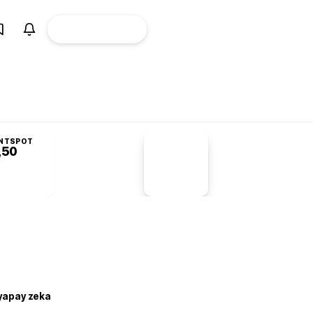
ÜYE
CANLI BORSA
Girişi
NTSPOT
,50
PİYASA
VERİLERİ
-1,55%
-1,28
 yapay zeka