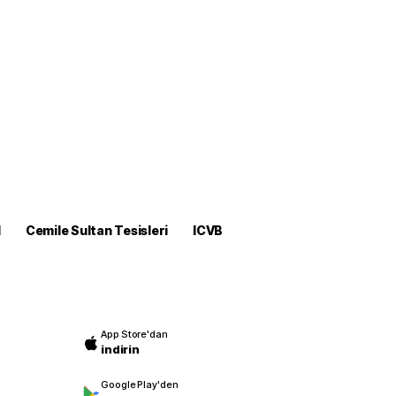
M
Cemile Sultan Tesisleri
ICVB
App Store'dan
indirin
Google Play'den