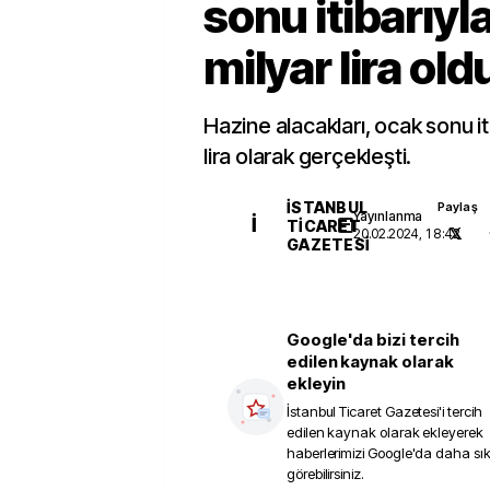
sonu itibarıyl
milyar lira old
Hazine alacakları, ocak sonu it
lira olarak gerçekleşti.
İSTANBUL
Paylaş
Yayınlanma
İ
TICARET
20.02.2024, 18:42
GAZETESI
Google'da bizi tercih
edilen kaynak olarak
ekleyin
İstanbul Ticaret Gazetesi
'i tercih
edilen kaynak olarak ekleyerek
haberlerimizi Google'da daha sı
görebilirsiniz.