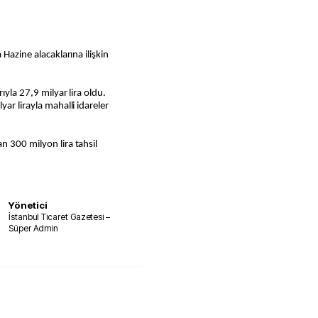
 Hazine alacaklarına ilişkin
ıyla 27,9 milyar lira oldu.
ar lirayla mahalli idareler
n 300 milyon lira tahsil
Yönetici
İstanbul Ticaret Gazetesi –
Süper Admin