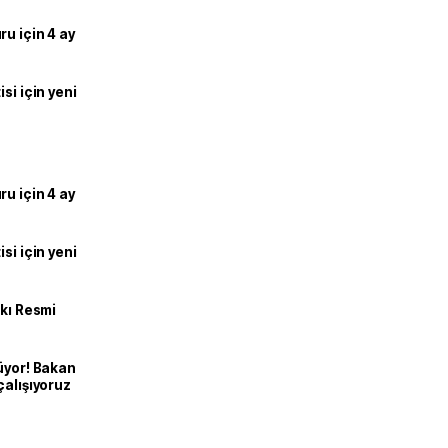
u için 4 ay
si için yeni
u için 4 ay
si için yeni
kkı Resmi
üyor! Bakan
çalışıyoruz