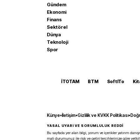
Gündem
Ekonomi
Finans
Sektörel
Dünya
Teknoloji
Spor
İTOTAM
BTM
SoftITo
Kit
Künye
•
İletişim
•
Gizlilik ve KVKK Politikası
•
Doğr
YASAL UYARI VE SORUMLULUK REDDİ
Bu sayfada yer alan bilgi, yorum ve içerikler yatırım danışm
mali durumunuz ile risk ve getiri tercihlerinize göre yetk