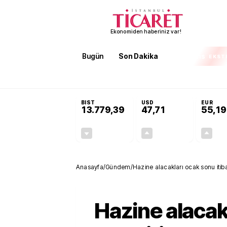
Ekonomiden haberiniz var!
Bugün
Son Dakika
Finans
EKST
SON DAKİKA
Öğrenci affı ve ek sınav hakkı
BIST
USD
EUR
13.779,39
47,71
55,19
-0,14%
+0,18%
-19,42
0,09
Anasayfa
/
Gündem
/
Hazine alacakları ocak sonu itibar
Hazine alacak