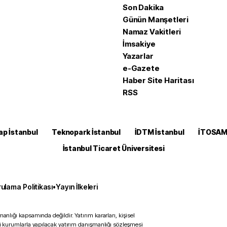
Son Dakika
Günün Manşetleri
Namaz Vakitleri
İmsakiye
Yazarlar
e-Gazete
Haber Site Haritası
RSS
ap İstanbul
Teknopark İstanbul
İDTM İstanbul
İTOSA
İstanbul Ticaret Üniversitesi
ulama Politikası
•
Yayın İlkeleri
anlığı kapsamında değildir. Yatırım kararları, kişisel
ili kurumlarla yapılacak yatırım danışmanlığı sözleşmesi