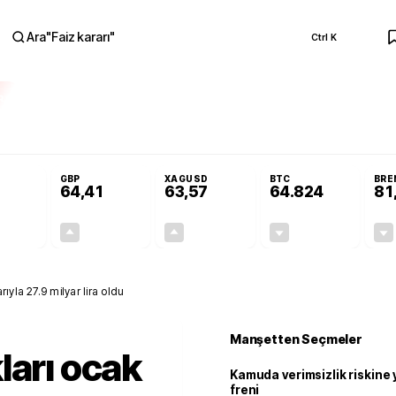
Ara
"
Faiz kararı
"
Ctrl K
RA
 Resmi Gazete'de!
Öğrenci affı ve ek sınav hakkı Resmi Gazete'de!
GBP
XAGUSD
BTC
BRE
64,41
63,57
64.824
81
+0,32%
+0,38%
+3,37%
-0,26%
0,18
0,24
2,07
+0,00
ıyla 27.9 milyar lira oldu
Manşetten Seçmeler
ları ocak
Kamuda verimsizlik riskine
freni