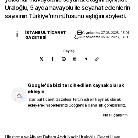
Uraloğlu, 5 ayda havayolu ile seyahat edenlerin
sayısının Türkiye’nin nüfusunu aştığını söyledi.
İSTANBUL TICARET
Yayınlanma
07.06.2026, 15:01
İ
GAZETESI
Güncellenme
05.07.2026, 14:00
Paylaş
N
Google'da bizi tercih edilen kaynak olarak
ekleyin
İstanbul Ticaret Gazetesi
'i tercih edilen kaynak olarak
ekleyerek haberlerimizi Google'da daha sık görebilirsiniz.
Kaynak ekle
Nasıl çalışır?
›
Ulaştırma ve Altyapı Bakanı Abdulkadir Uraloğlu, Devlet Hava