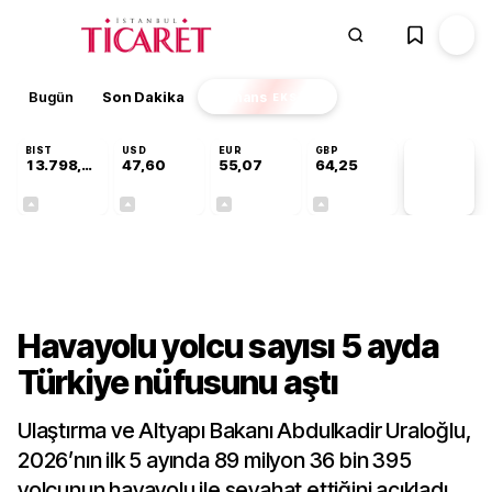
Bugün
Son Dakika
Finans
EKSTRA
BIST
USD
EUR
GBP
13.798,96
47,60
55,07
64,25
PİYASA
VERİLERİ
+0,70%
+0,06%
+0,12%
+0,23%
Sektörel
Havayolu yolcu sayısı 5 ayda
Türkiye nüfusunu aştı
Ulaştırma ve Altyapı Bakanı Abdulkadir Uraloğlu,
2026’nın ilk 5 ayında 89 milyon 36 bin 395
yolcunun havayolu ile seyahat ettiğini açıkladı.