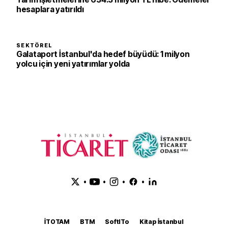
hesaplara yatırıldı
SEKTÖREL
Galataport İstanbul'da hedef büyüdü: 1 milyon
yolcu için yeni yatırımlar yolda
•
•
•
•
İTOTAM
BTM
SoftITo
Kitap İstanbul