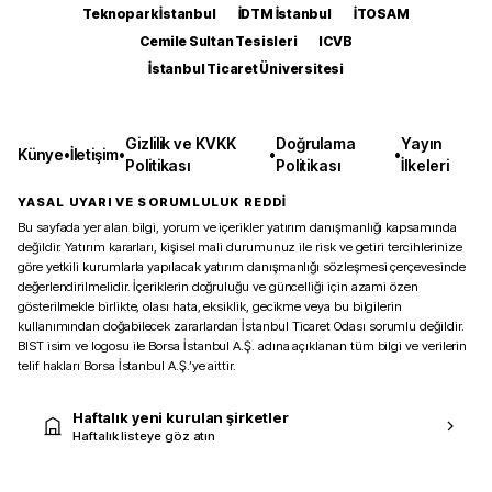
Teknopark İstanbul
İDTM İstanbul
İTOSAM
Cemile Sultan Tesisleri
ICVB
İstanbul Ticaret Üniversitesi
Gizlilik ve KVKK
Doğrulama
Yayın
Künye
•
İletişim
•
•
•
Politikası
Politikası
İlkeleri
YASAL UYARI VE SORUMLULUK REDDİ
Bu sayfada yer alan bilgi, yorum ve içerikler yatırım danışmanlığı kapsamında
değildir. Yatırım kararları, kişisel mali durumunuz ile risk ve getiri tercihlerinize
göre yetkili kurumlarla yapılacak yatırım danışmanlığı sözleşmesi çerçevesinde
değerlendirilmelidir. İçeriklerin doğruluğu ve güncelliği için azami özen
gösterilmekle birlikte, olası hata, eksiklik, gecikme veya bu bilgilerin
kullanımından doğabilecek zararlardan İstanbul Ticaret Odası sorumlu değildir.
BIST isim ve logosu ile Borsa İstanbul A.Ş. adına açıklanan tüm bilgi ve verilerin
telif hakları Borsa İstanbul A.Ş.’ye aittir.
Haftalık yeni kurulan şirketler
Haftalık listeye göz atın