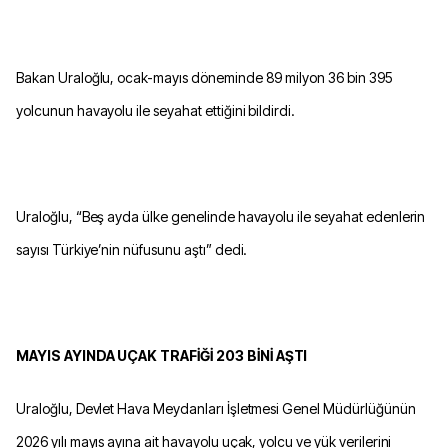
Bakan Uraloğlu, ocak-mayıs döneminde 89 milyon 36 bin 395
yolcunun havayolu ile seyahat ettiğini bildirdi.
Uraloğlu, “Beş ayda ülke genelinde havayolu ile seyahat edenlerin
sayısı Türkiye’nin nüfusunu aştı” dedi.
MAYIS AYINDA UÇAK TRAFİĞİ 203 BİNİ AŞTI
Uraloğlu, Devlet Hava Meydanları İşletmesi Genel Müdürlüğünün
2026 yılı mayıs ayına ait havayolu uçak, yolcu ve yük verilerini