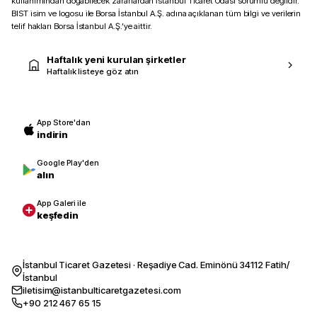
kullanımından doğabilecek zararlardan İstanbul Ticaret Odası sorumlu değildir.
BIST isim ve logosu ile Borsa İstanbul A.Ş. adına açıklanan tüm bilgi ve verilerin
telif hakları Borsa İstanbul A.Ş.’ye aittir.
Haftalık yeni kurulan şirketler
Haftalık listeye göz atın
App Store'dan
indirin
Google Play'den
alın
App Galeri ile
keşfedin
İstanbul Ticaret Gazetesi · Reşadiye Cad. Eminönü 34112 Fatih/
İstanbul
iletisim@istanbulticaretgazetesi.com
+90 212 467 65 15