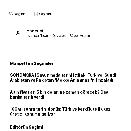
Beğen
Kaydet
Yönetici
İstanbul Ticaret Gazetesi – Süper Admin
Manşetten Seçmeler
SON DAKİKA | Savunmada tarihi ittifak: Türkiye, Suudi
Arabistan ve Pakistan 'Mekke Anlaşması'nı imzaladı
Altın fiyatları 5 bin doları ne zaman görecek? Dev
banka tarih verdi
100 yıl sonra tarihi dönüş: Türkiye Kerkük’te ilk kez
üretici konuma geliyor
Editörün Seçimi