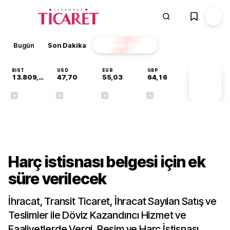
Bugün
Son Dakika
Finans
EKSTRA
BIST
USD
EUR
GBP
13.809,07
47,70
55,03
64,16
PİYASA
VERİLERİ
+0,07%
+0,17%
+0,04%
-0,03%
Gündem
Harç istisnası belgesi için ek
süre verilecek
İhracat, Transit Ticaret, İhracat Sayılan Satış ve
Teslimler ile Döviz Kazandırıcı Hizmet ve
Faaliyetlerde Vergi, Resim ve Harç İstisnası