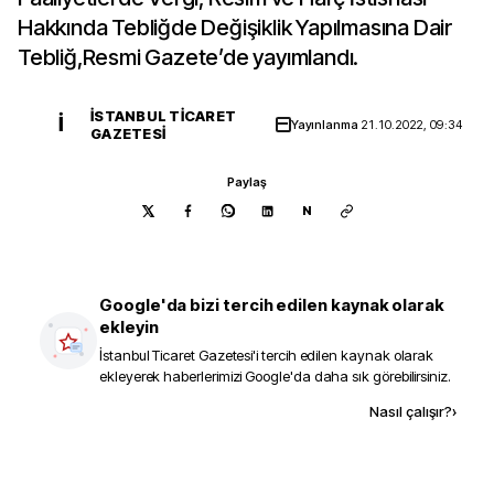
Hakkında Tebliğde Değişiklik Yapılmasına Dair
Tebliğ,Resmi Gazete’de yayımlandı.
İSTANBUL TICARET
İ
Yayınlanma
21.10.2022, 09:34
GAZETESI
Paylaş
N
Google'da bizi tercih edilen kaynak olarak
ekleyin
İstanbul Ticaret Gazetesi
'i tercih edilen kaynak olarak
ekleyerek haberlerimizi Google'da daha sık görebilirsiniz.
Kaynak ekle
Nasıl çalışır?
›