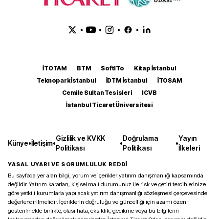
•
•
•
•
İTOTAM
BTM
SoftITo
Kitap İstanbul
Teknopark İstanbul
İDTM İstanbul
İTOSAM
Cemile Sultan Tesisleri
ICVB
İstanbul Ticaret Üniversitesi
Gizlilik ve KVKK
Doğrulama
Yayın
Künye
•
İletişim
•
•
•
Politikası
Politikası
İlkeleri
YASAL UYARI VE SORUMLULUK REDDİ
Bu sayfada yer alan bilgi, yorum ve içerikler yatırım danışmanlığı kapsamında
değildir. Yatırım kararları, kişisel mali durumunuz ile risk ve getiri tercihlerinize
göre yetkili kurumlarla yapılacak yatırım danışmanlığı sözleşmesi çerçevesinde
değerlendirilmelidir. İçeriklerin doğruluğu ve güncelliği için azami özen
gösterilmekle birlikte, olası hata, eksiklik, gecikme veya bu bilgilerin