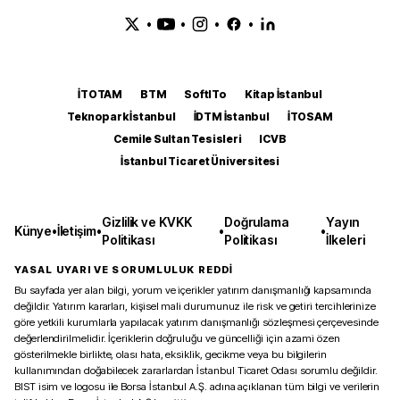
•
•
•
•
İTOTAM
BTM
SoftITo
Kitap İstanbul
Teknopark İstanbul
İDTM İstanbul
İTOSAM
Cemile Sultan Tesisleri
ICVB
İstanbul Ticaret Üniversitesi
Gizlilik ve KVKK
Doğrulama
Yayın
Künye
•
İletişim
•
•
•
Politikası
Politikası
İlkeleri
YASAL UYARI VE SORUMLULUK REDDİ
Bu sayfada yer alan bilgi, yorum ve içerikler yatırım danışmanlığı kapsamında
değildir. Yatırım kararları, kişisel mali durumunuz ile risk ve getiri tercihlerinize
göre yetkili kurumlarla yapılacak yatırım danışmanlığı sözleşmesi çerçevesinde
değerlendirilmelidir. İçeriklerin doğruluğu ve güncelliği için azami özen
gösterilmekle birlikte, olası hata, eksiklik, gecikme veya bu bilgilerin
kullanımından doğabilecek zararlardan İstanbul Ticaret Odası sorumlu değildir.
BIST isim ve logosu ile Borsa İstanbul A.Ş. adına açıklanan tüm bilgi ve verilerin