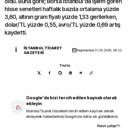
oldu. Buna göre; Borsa İstanbul'da işlem gören
hisse senetleri haftalık bazda ortalama yüzde
3,60, altının gram fiyatı yüzde 1,33 gerilerken,
dolar/TL yüzde 0,55, avro/TL yüzde 0,69 artış
kaydetti.
İSTANBUL TICARET
İ
Yayınlanma
31.05.2025, 09:22
GAZETESI
Paylaş
N
Google'da bizi tercih edilen kaynak olarak
ekleyin
İstanbul Ticaret Gazetesi
'i tercih edilen kaynak olarak
ekleyerek haberlerimizi Google'da daha sık görebilirsiniz.
Kaynak ekle
Nasıl çalışır?
›