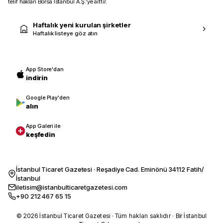
telif hakları Borsa İstanbul A.Ş.’ye aittir.
Haftalık yeni kurulan şirketler
Haftalık listeye göz atın
App Store'dan
indirin
Google Play'den
alın
App Galeri ile
keşfedin
İstanbul Ticaret Gazetesi · Reşadiye Cad. Eminönü 34112 Fatih/
İstanbul
iletisim@istanbulticaretgazetesi.com
+90 212 467 65 15
© 2026 İstanbul Ticaret Gazetesi · Tüm hakları saklıdır · Bir İstanbul