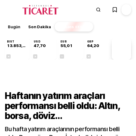
Bugün
Son Dakika
Finans
EKSTRA
BIST
USD
EUR
GBP
13.853,69
47,70
55,01
64,20
PİYASA
VERİLERİ
+0,40%
+0,17%
+0,00%
+0,05%
Finans
Haftanın yatırım araçları
performansı belli oldu: Altın,
borsa, döviz...
Bu hafta yatırım araçlarının performansı belli