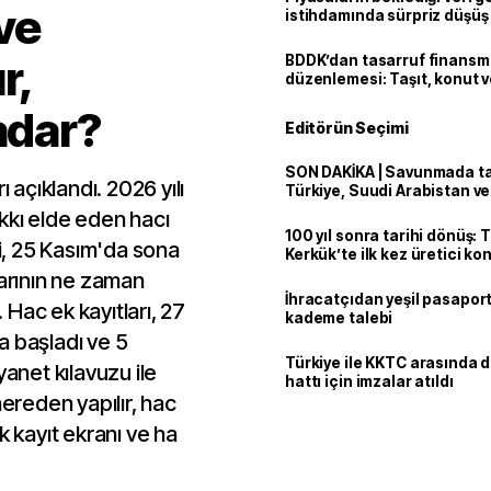
 ve
istihdamında sürpriz düşüş
r,
BDDK’dan tasarruf finans
düzenlemesi: Taşıt, konut v
limitler değişti
adar?
Editörün Seçimi
SON DAKİKA | Savunmada tari
ı açıklandı. 2026 yılı
Türkiye, Suudi Arabistan v
'Mekke Anlaşması'nı imzala
kkı elde eden hacı
100 yıl sonra tarihi dönüş: 
ri, 25 Kasım'da sona
Kerkük’te ilk kez üretici k
larının ne zaman
İhracatçıdan yeşil pasaport
Hac ek kayıtları, 27
kademe talebi
a başladı ve 5
Türkiye ile KKTC arasında 
yanet kılavuzu ile
hattı için imzalar atıldı
nereden yapılır, hac
k kayıt ekranı ve ha