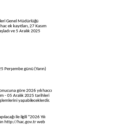
tleri Genel Müdürlüğü
hac ek kayıtları, 27 Kasım
şladı ve 5 Aralık 2025
2025 Perşembe günü (Yarın)
nucuna göre 2026 yılı haccı
ım - 05 Aralık 2025 tarihleri
şlemlerini yapabileceklerdir.
lacağı ile ilgili "2026 Yılı
n http://hac.gov.tr web