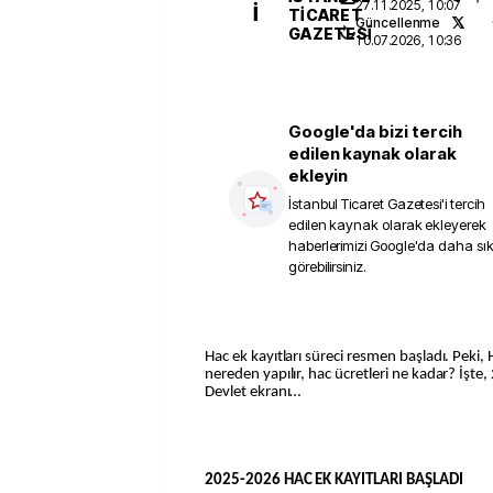
27.11.2025, 10:07
İ
TICARET
Güncellenme
GAZETESI
10.07.2026, 10:36
Google'da bizi tercih
edilen kaynak olarak
ekleyin
İstanbul Ticaret Gazetesi
'i tercih
edilen kaynak olarak ekleyerek
haberlerimizi Google'da daha sı
görebilirsiniz.
Hac ek kayıtları süreci resmen başladı. Peki, H
nereden yapılır, hac ücretleri ne kadar? İşte,
Devlet ekranı…
2025-2026 HAC EK KAYITLARI BAŞLADI