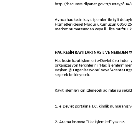
http://hacumre.diyanet.gov.tr/Detay/804
Ayrıca hac kesin kayıt işlemleri ile ilgili detay
Hizmetleri Genel Müdürlüğümüzün 0850 260 
merkez numarasından veya il - ilçe müftülükle
HAC KESİN KAYITLARI NASIL VE NEREDEN Y
Hac kesin kayıt işlemleri e-Devlet üzerinden y
organizasyon tercihlerini “Hac İşlemleri” me
Başkanlığı Organizasyonu' veya 'Acenta Org
seçerek belirleyecek.
Kayıt işlemleri için izlenecek adımlar şu şekil
1. e-Devlet portalına T.C. kimlik numaranız ve 
2. Arama kısmına “Hac İşlemleri” yazınız.