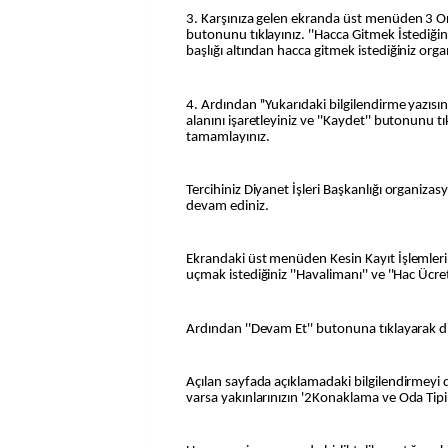
3. Karşınıza gelen ekranda üst menüden 3 O
butonunu tıklayınız. ''Hacca Gitmek İstediğin
başlığı altından hacca gitmek istediğiniz orga
4. Ardından ''Yukarıdaki bilgilendirme yazıs
alanını işaretleyiniz ve ''Kaydet'' butonunu tı
tamamlayınız.
Tercihiniz Diyanet İşleri Başkanlığı organizas
devam ediniz.
Ekrandaki üst menüden Kesin Kayıt İşlemler
uçmak istediğiniz ''Havalimanı'' ve ''Hac Ücre
Ardından ''Devam Et'' butonuna tıklayarak di
Açılan sayfada açıklamadaki bilgilendirmeyi 
varsa yakınlarınızın '2Konaklama ve Oda Tipi''n