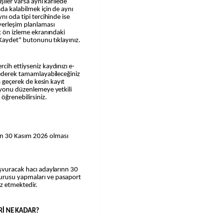
şiler varsa aynı kafilede
da kalabilmek için de aynı
nı oda tipi tercihinde ise
yerleşim planlaması
ak ön izleme ekranındaki
 "Kaydet" butonunu tıklayınız.
cih ettiyseniz kaydınızı e-
 ederek tamamlayabileceğiniz
a geçerek de kesin kayıt
syonu düzenlemeye yetkili
öğrenebilirsiniz.
inin 30 Kasım 2026 olması
aşvuracak hacı adaylarınn 30
urusu yapmaları ve pasaport
rz etmektedir.
İ NE KADAR?