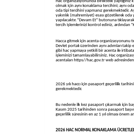
Hac organizasyonunda birliktelik yaptığınız ki
olmak için aynı konaklama tercihini; aynı oda
oda tipi tercihini yapmanız gerekmektedir. Ay
yakınlık (mahremiyet) esası gözetilerek oda 
yapılacaktır. ''Devam Et'' butonuna tıklayar
tercih işlemlerinizi kontrol ediniz, ardından
Hacca gitmek için acenta organizasyonunu ter
Devlet portalı üzerinden aynı adımları takip
gibi hac yapmaya yetkili bir acenta ile irtibat
işleminizi tamamlayabilirsiniz. Hac organiza
acentaları https//hac.gov.tr web adresinden 
2026 yılı haccı için pasaport geçerlilik tarih
gerekmektedir.
Bu nedenle ilk kez pasaport çıkarmak için b
Kasım 2025 tarihinden sonra pasaport başv
geçerlilik süresinin en az 1 yıl olması önem a
2026 HAC NORMAL KONAKLAMA ÜCRETLER