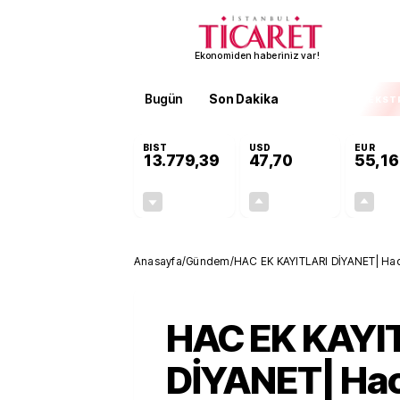
Ekonomiden haberiniz var!
Bugün
Son Dakika
Finans
EKST
BIST
USD
EUR
13.779,39
47,70
55,16
-0,14%
+0,15%
-19,42
0,07
Anasayfa
/
Gündem
/
HAC EK KAYITLARI DİYANET| Hac ek
kadar?
HAC EK KAYI
DİYANET| Hac