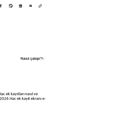
N
Kaynak ekle
Nasıl çalışır?
›
k
ac ek kayıtları nasıl ve
 2026 Hac ek kayıt ekranı e-