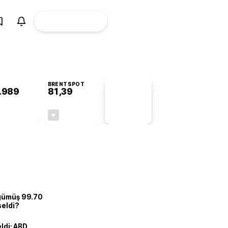
ÜYE
CANLI BORSA
Girişi
BRENTSPOT
.989
81,39
PİYASA
VERİLERİ
+0,80%
-1,68%
+0,00
-1,39
 gümüş 99.70
seldi?
eldi: ABD