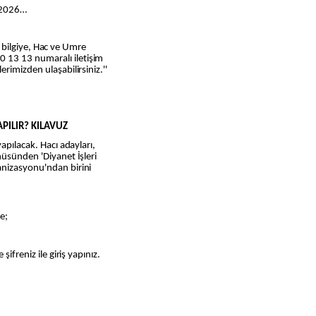
/2026…
lı bilgiye, Hac ve Umre
13 13 numaralı iletişim
rimizden ulaşabilirsiniz.''
APILIR? KILAVUZ
apılacak. Hacı adayları,
nüsünden 'Diyanet İşleri
anizasyonu'ndan birini
de;
şifreniz ile giriş yapınız.