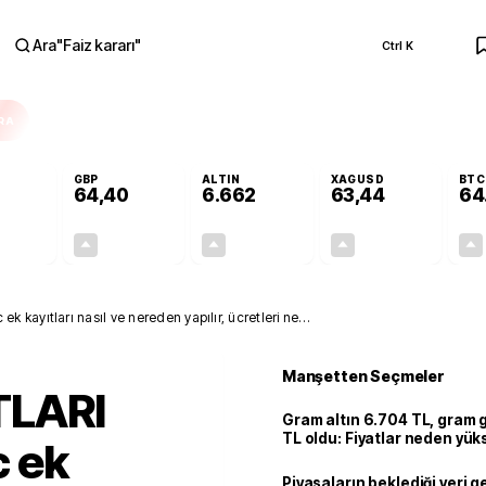
Ara
"
Faiz kararı
"
Ctrl K
RA
GBP
ALTIN
XAGUSD
BTC
64,40
6.662
63,44
64
+0,28%
+0,35%
+2,61%
+3,15%
0,15
0,23
169,51
1,94
 kayıtları nasıl ve nereden yapılır, ücretleri ne
Manşetten Seçmeler
TLARI
Gram altın 6.704 TL, gram
TL oldu: Fiyatlar neden yük
 ek
Piyasaların beklediği veri g