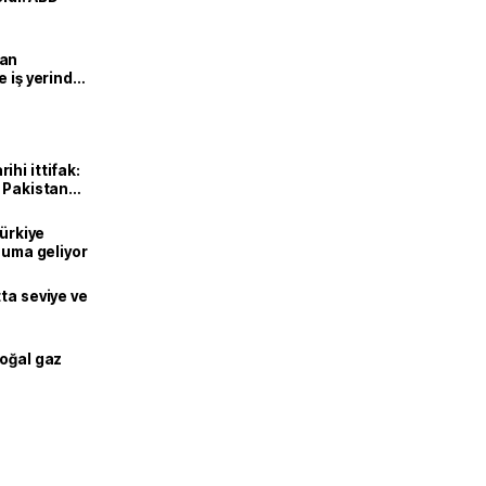
man
e iş yerinde
hi ittifak:
e Pakistan
dı
Türkiye
onuma geliyor
ta seviye ve
doğal gaz