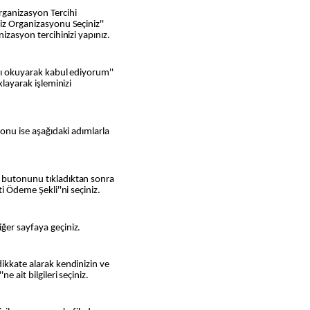
rganizasyon Tercihi
iz Organizasyonu Seçiniz''
nizasyon tercihinizi yapınız.
ını okuyarak kabul ediyorum''
klayarak işleminizi
yonu ise aşağıdaki adımlarla
i butonunu tıkladıktan sonra
ti Ödeme Şekli''ni seçiniz.
ğer sayfaya geçiniz.
dikkate alarak kendinizin ve
e ait bilgileri seçiniz.