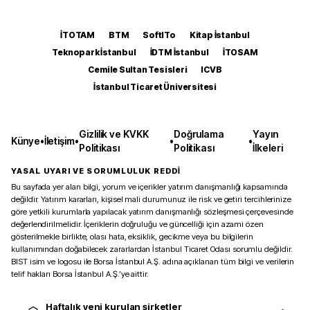
İTOTAM
BTM
SoftITo
Kitap İstanbul
Teknopark İstanbul
İDTM İstanbul
İTOSAM
Cemile Sultan Tesisleri
ICVB
İstanbul Ticaret Üniversitesi
Gizlilik ve KVKK
Doğrulama
Yayın
Künye
•
İletişim
•
•
•
Politikası
Politikası
İlkeleri
YASAL UYARI VE SORUMLULUK REDDİ
Bu sayfada yer alan bilgi, yorum ve içerikler yatırım danışmanlığı kapsamında
değildir. Yatırım kararları, kişisel mali durumunuz ile risk ve getiri tercihlerinize
göre yetkili kurumlarla yapılacak yatırım danışmanlığı sözleşmesi çerçevesinde
değerlendirilmelidir. İçeriklerin doğruluğu ve güncelliği için azami özen
gösterilmekle birlikte, olası hata, eksiklik, gecikme veya bu bilgilerin
kullanımından doğabilecek zararlardan İstanbul Ticaret Odası sorumlu değildir.
BIST isim ve logosu ile Borsa İstanbul A.Ş. adına açıklanan tüm bilgi ve verilerin
telif hakları Borsa İstanbul A.Ş.’ye aittir.
Haftalık yeni kurulan şirketler