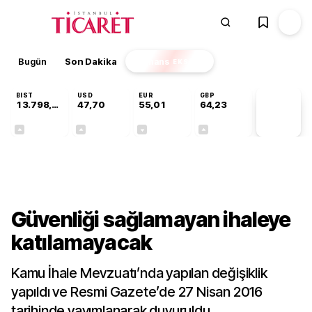
Bugün
Son Dakika
Finans
EKSTRA
BIST
USD
EUR
GBP
13.798,82
47,70
55,01
64,23
PİYASA
VERİLERİ
+0,70%
+0,17%
-0,01%
+0,09%
Sektörel
Güvenliği sağlamayan ihaleye
katılamayacak
Kamu İhale Mevzuatı’nda yapılan değişiklik
yapıldı ve Resmi Gazete’de 27 Nisan 2016
tarihinde yayımlanarak duyuruldu.