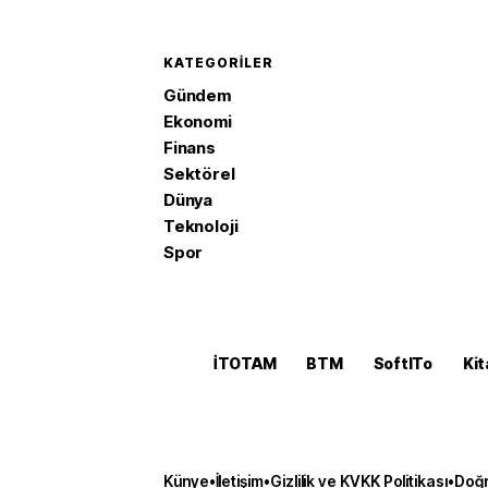
KATEGORILER
Gündem
Ekonomi
Finans
Sektörel
Dünya
Teknoloji
Spor
İTOTAM
BTM
SoftITo
Kit
Künye
•
İletişim
•
Gizlilik ve KVKK Politikası
•
Doğr