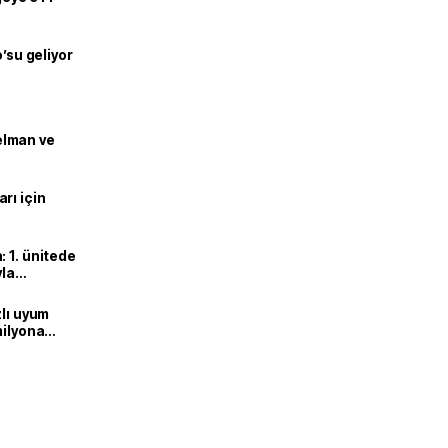
o’su geliyor
lman ve
rı için
 1. ünitede
yla
zlı uyum
milyona