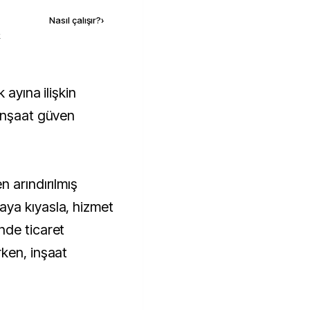
Nasıl çalışır?
›
k
inşaat güven
 arındırılmış
ya kıyasla, hizmet
nde ticaret
ken, inşaat