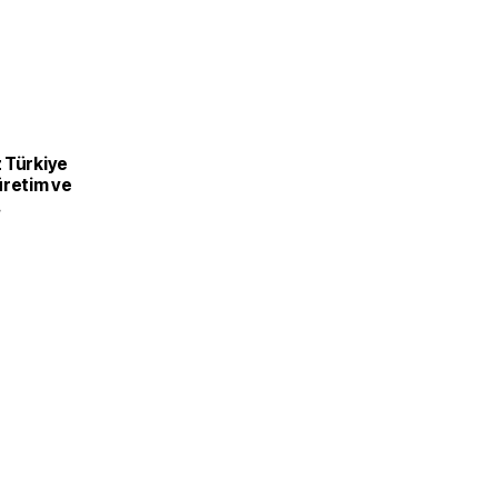
 Türkiye
üretim ve
recek