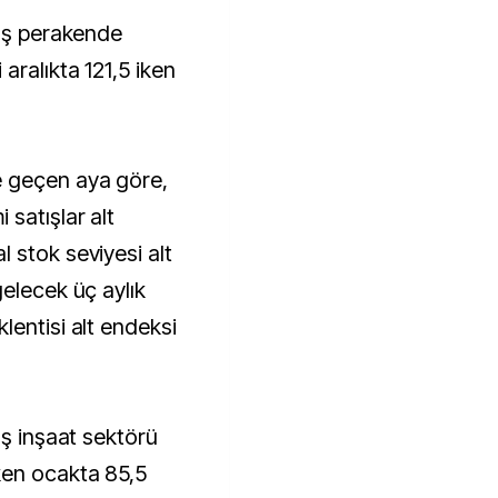
mış perakende
aralıkta 121,5 iken
e geçen aya göre,
satışlar alt
 stok seviyesi alt
gelecek üç aylık
lentisi alt endeksi
ış inşaat sektörü
ken ocakta 85,5