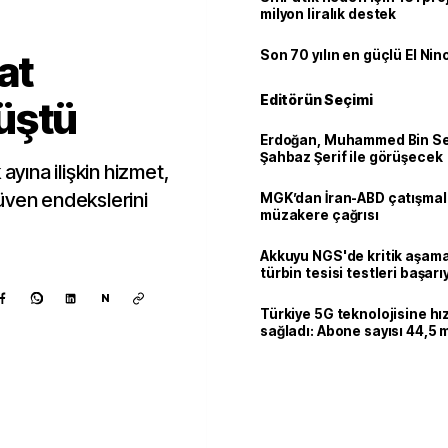
milyon liralık destek
at
Son 70 yılın en güçlü El Nin
Editörün Seçimi
üştü
Erdoğan, Muhammed Bin Se
Şahbaz Şerif ile görüşecek
ayına ilişkin hizmet,
üven endekslerini
MGK’dan İran-ABD çatışmala
müzakere çağrısı
Akkuyu NGS'de kritik aşama:
türbin tesisi testleri başarı
tamamlandı
N
Türkiye 5G teknolojisine hı
sağladı: Abone sayısı 44,5 
ulaştı
Kaynak ekle