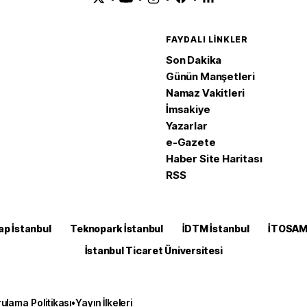
FAYDALI LINKLER
Son Dakika
Günün Manşetleri
Namaz Vakitleri
İmsakiye
Yazarlar
e-Gazete
Haber Site Haritası
RSS
ap İstanbul
Teknopark İstanbul
İDTM İstanbul
İTOSA
İstanbul Ticaret Üniversitesi
ulama Politikası
•
Yayın İlkeleri