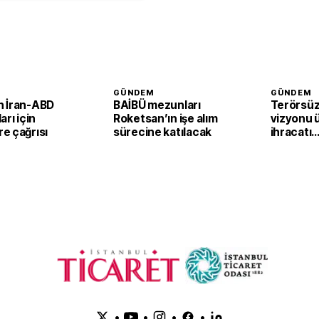
GÜNDEM
GÜNDEM
 İran-ABD
BAİBÜ mezunları
Terörsüz
arı için
Roketsan’ın işe alım
vizyonu 
e çağrısı
sürecine katılacak
ihracatı
güçlendi
•
•
•
•