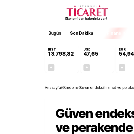
Ekonomiden haberiniz var!
Bugün
Son Dakika
Finans
EKST
BIST
USD
EUR
13.798,82
47,65
54,94
+0,70%
+0,05%
95,68
0,02
Anasayfa
/
Gündem
/
Güven endeksi hizmet ve perakend
sektöründe düştü
Güven endeks
ve perakende 