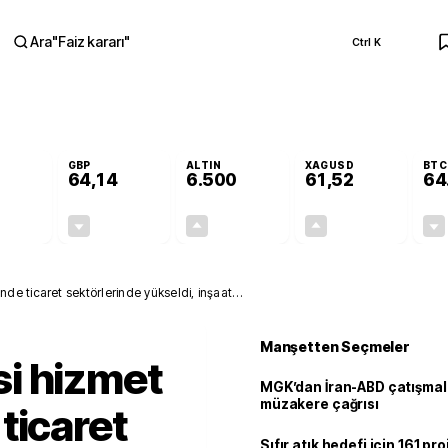
Ara
"
Faiz kararı
"
Ctrl K
RA
GBP
ALTIN
XAGUSD
BTC
64,14
6.500
61,52
64
-0,13%
-0,05%
+0,12%
+0,03%
-0,07
-0,03
7,71
0,02
e ticaret sektörlerinde yükseldi, inşaat
Manşetten Seçmeler
i hizmet
MGK’dan İran-ABD çatışmala
müzakere çağrısı
ticaret
Sıfır atık hedefi için 161 pr