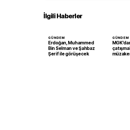
İlgili Haberler
GÜNDEM
GÜNDEM
Erdoğan, Muhammed
MGK’dan
Bin Selman ve Şahbaz
çatışmal
Şerif ile görüşecek
müzaker