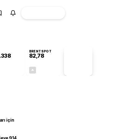
ÜYE
CANLI BORSA
Girişi
BRENTSPOT
.338
82,78
PİYASA
VERİLERİ
-0,55%
+4,90%
+0,00
3,87
rı için
ojeye 914