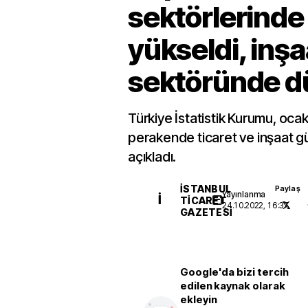
sektörlerinde
yükseldi, inşa
sektöründe d
Türkiye İstatistik Kurumu, ocak 
perakende ticaret ve inşaat g
açıkladı.
İSTANBUL
Paylaş
Yayınlanma
İ
TICARET
24.10.2022, 16:37
GAZETESI
Google'da bizi tercih
edilen kaynak olarak
ekleyin