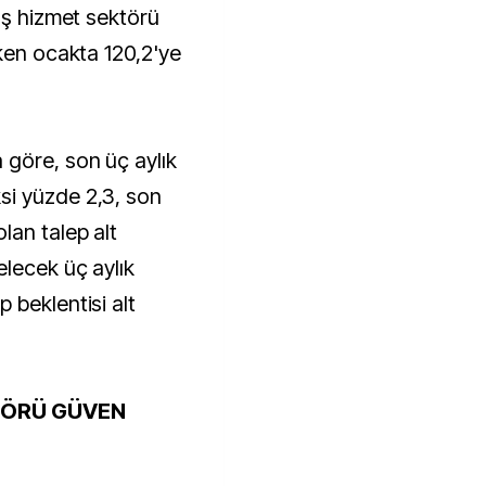
ış hizmet sektörü
iken ocakta 120,2'ye
göre, son üç aylık
i yüzde 2,3, son
lan talep alt
elecek üç aylık
 beklentisi alt
TÖRÜ GÜVEN