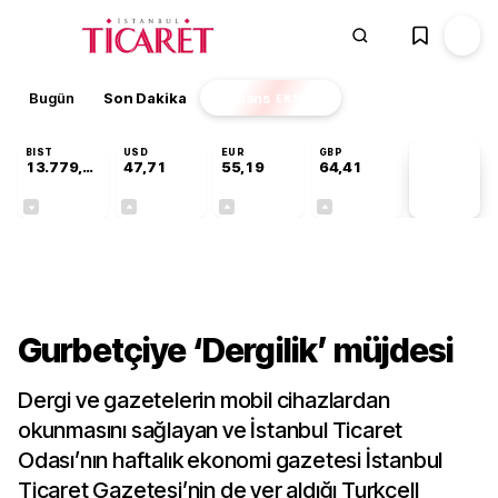
Bugün
Son Dakika
Finans
EKSTRA
BIST
USD
EUR
GBP
13.779,39
47,71
55,19
64,41
PİYASA
VERİLERİ
-0,14%
+0,18%
+0,32%
+0,38%
Gündem
Gurbetçiye ‘Dergilik’ müjdesi
Dergi ve gazetelerin mobil cihazlardan
okunmasını sağlayan ve İstanbul Ticaret
Odası’nın haftalık ekonomi gazetesi İstanbul
Ticaret Gazetesi’nin de yer aldığı Turkcell