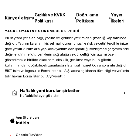
Gizlilik ve KVKK
Doğrulama
Yayın
Künye
•
İletişim
•
•
•
Politikası
Politikası
İlkeleri
YASAL UYARI VE SORUMLULUK REDDİ
Bu sayfada yer alan bilgi, yorum ve içerikler yatırım danışmanlığı kapsamında
değildir. Yatırım kararları, kişisel mali durumunuz ile risk ve getiri tercihlerinize
göre yetkili kurumlarla yapılacak yatırım danışmanlığı sözleşmesi çerçevesinde
değerlendirilmelidir. İçeriklerin doğruluğu ve güncelliği için azami özen
gösterilmekle birlikte, olası hata, eksiklik, gecikme veya bu bilgilerin
kullanımından doğabilecek zararlardan İstanbul Ticaret Odası sorumlu değildir.
BIST isim ve logosu ile Borsa İstanbul A.Ş. adına açıklanan tüm bilgi ve verilerin
telif hakları Borsa İstanbul A.Ş.’ye aittir.
Haftalık yeni kurulan şirketler
Haftalık listeye göz atın
App Store'dan
indirin
Google Play'den