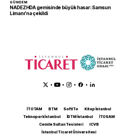
GÜNDEM
NADEZHDA gemisinde büyük hasar: Samsun
Limanı’na çekildi
•
•
•
•
İTOTAM
BTM
SoftITo
Kitap İstanbul
Teknopark İstanbul
İDTM İstanbul
İTOSAM
Cemile Sultan Tesisleri
ICVB
İstanbul Ticaret Üniversitesi