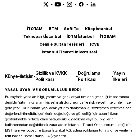
•
•
•
•
İTOTAM
BTM
SoftITo
Kitap İstanbul
Teknopark İstanbul
İDTM İstanbul
İTOSAM
Cemile Sultan Tesisleri
ICVB
İstanbul Ticaret Üniversitesi
Gizlilik ve KVKK
Doğrulama
Yayın
Künye
•
İletişim
•
•
•
Politikası
Politikası
İlkeleri
YASAL UYARI VE SORUMLULUK REDDİ
Bu sayfada yer alan bilgi, yorum ve içerikler yatırım danışmanlığı kapsamında
değildir. Yatırım kararları, kişisel mali durumunuz ile risk ve getiri tercihlerinize
göre yetkili kurumlarla yapılacak yatırım danışmanlığı sözleşmesi çerçevesinde
değerlendirilmelidir. İçeriklerin doğruluğu ve güncelliği için azami özen
gösterilmekle birlikte, olası hata, eksiklik, gecikme veya bu bilgilerin
kullanımından doğabilecek zararlardan İstanbul Ticaret Odası sorumlu değildir.
BIST isim ve logosu ile Borsa İstanbul A.Ş. adına açıklanan tüm bilgi ve verilerin
telif hakları Borsa İstanbul A.Ş.’ye aittir.