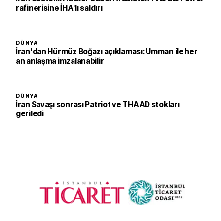
rafinerisine İHA'lı saldırı
DÜNYA
İran'dan Hürmüz Boğazı açıklaması: Umman ile her
an anlaşma imzalanabilir
DÜNYA
İran Savaşı sonrası Patriot ve THAAD stokları
geriledi