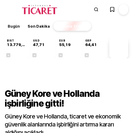
Bugün
Son Dakika
Finans
EKSTRA
BIST
USD
EUR
GBP
13.779,39
47,71
55,19
64,41
PİYASA
VERİLERİ
-0,14%
+0,18%
+0,32%
+0,38%
Dünya
Güney Kore ve Hollanda
işbirliğine gitti!
Güney Kore ve Hollanda, ticaret ve ekonomik
güvenlik alanlarında işbirliğini artırma kararı
aldığını açıkladı.