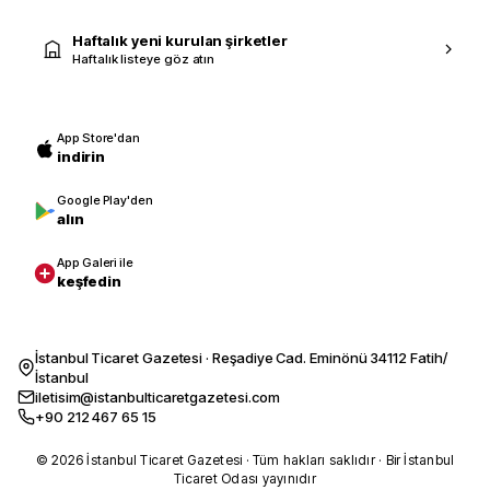
Haftalık yeni kurulan şirketler
Haftalık listeye göz atın
App Store'dan
indirin
Google Play'den
alın
App Galeri ile
keşfedin
İstanbul Ticaret Gazetesi · Reşadiye Cad. Eminönü 34112 Fatih/
İstanbul
iletisim@istanbulticaretgazetesi.com
+90 212 467 65 15
© 2026 İstanbul Ticaret Gazetesi · Tüm hakları saklıdır · Bir İstanbul
Ticaret Odası yayınıdır