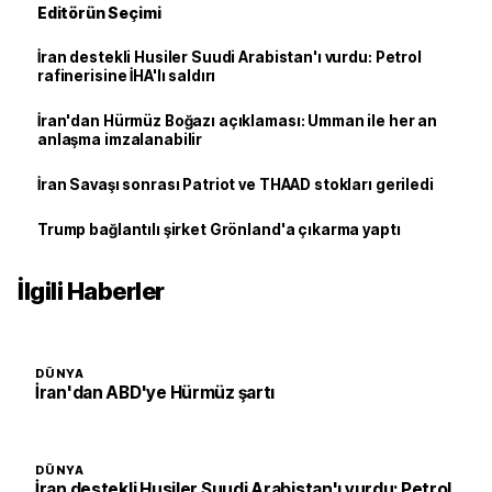
Editörün Seçimi
İran destekli Husiler Suudi Arabistan'ı vurdu: Petrol
rafinerisine İHA'lı saldırı
İran'dan Hürmüz Boğazı açıklaması: Umman ile her an
anlaşma imzalanabilir
İran Savaşı sonrası Patriot ve THAAD stokları geriledi
Trump bağlantılı şirket Grönland'a çıkarma yaptı
İlgili Haberler
DÜNYA
İran'dan ABD'ye Hürmüz şartı
DÜNYA
İran destekli Husiler Suudi Arabistan'ı vurdu: Petrol