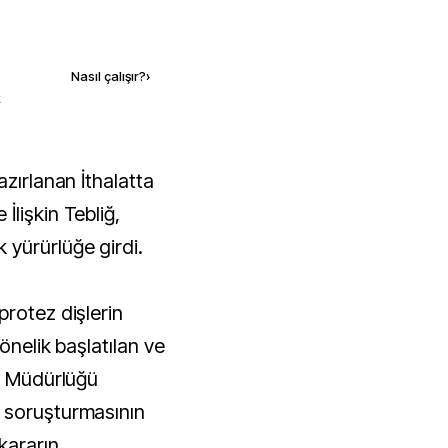
Kaynak ekle
Nasıl çalışır?
›
k
lişkin Tebliğ,
yürürlüğe girdi.
protez dişlerin
yönelik başlatılan ve
el Müdürlüğü
 soruşturmasının
kararın