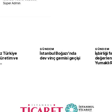
Süper Admin
GÜNDEM
GÜNDEM
z Türkiye
İstanbul Boğazı’nda
İşbirliği f
 üretim ve
dev vinç gemisi geçişi
değerlend
Yumaklı
irecek
Tarım ve 
Kalkınma 
görüştü