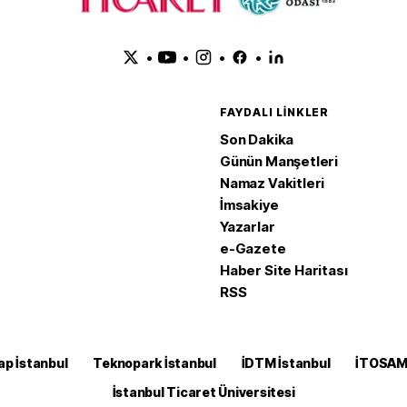
•
•
•
•
FAYDALI LINKLER
Son Dakika
Günün Manşetleri
Namaz Vakitleri
İmsakiye
Yazarlar
e-Gazete
Haber Site Haritası
RSS
ap İstanbul
Teknopark İstanbul
İDTM İstanbul
İTOSA
İstanbul Ticaret Üniversitesi