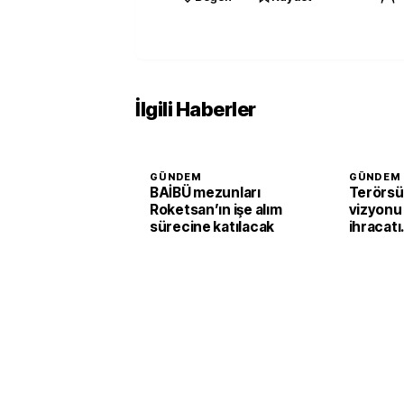
İlgili Haberler
GÜNDEM
GÜNDEM
BAİBÜ mezunları
Terörsü
Roketsan’ın işe alım
vizyonu
sürecine katılacak
ihracatı
güçlend