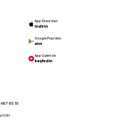
App Store'dan
indirin
Google Play'den
alın
App Galeri ile
keşfedin
 467 65 15
yınıdır