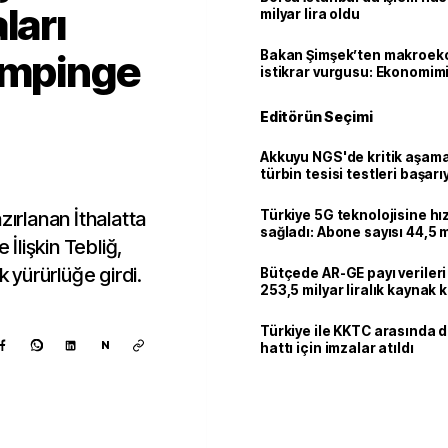
ları
milyar lira oldu
ampinge
Bakan Şimşek’ten makroek
istikrar vurgusu: Ekonomim
dayanıklılığını daha da güç
Editörün Seçimi
Akkuyu NGS'de kritik aşama:
türbin tesisi testleri başarı
tamamlandı
zırlanan İthalatta
Türkiye 5G teknolojisine hı
sağladı: Abone sayısı 44,5 
lişkin Tebliğ,
ulaştı
yürürlüğe girdi.
Bütçede AR-GE payı verileri
253,5 milyar liralık kaynak k
Türkiye ile KKTC arasında 
N
hattı için imzalar atıldı