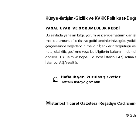
Künye
•
İletişim
•
Gizlilik ve KVKK Politikası
•
Doğr
YASAL UYARI VE SORUMLULUK REDDİ
Bu sayfada yer alan bilgi, yorum ve içerikler yatırım danışm
mali durumunuz ile risk ve getiri tercihlerinize göre yetk
çerçevesinde değerlendirilmelidir. İçeriklerin doğruluğu ve
hata, eksiklik, gecikme veya bu bilgilerin kullanımından 
değildir. BIST isim ve logosu ile Borsa İstanbul A.Ş. adına a
İstanbul A.Ş.’ye aittir.
Haftalık yeni kurulan şirketler
Haftalık listeye göz atın
İstanbul Ticaret Gazetesi · Reşadiye Cad. Emin
© 2026