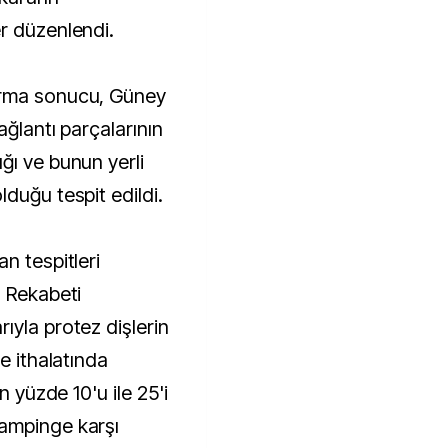
r düzenlendi.
urma sonucu, Güney
ağlantı parçalarının
ğı ve bunun yerli
duğu tespit edildi.
n tespitleri
z Rekabeti
ıyla protez dişlerin
e ithalatında
n yüzde 10'u ile 25'i
ampinge karşı