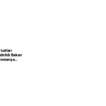
ırsatları
irildi: Bakan
 Romanya
Kırsal
Bakanı ile