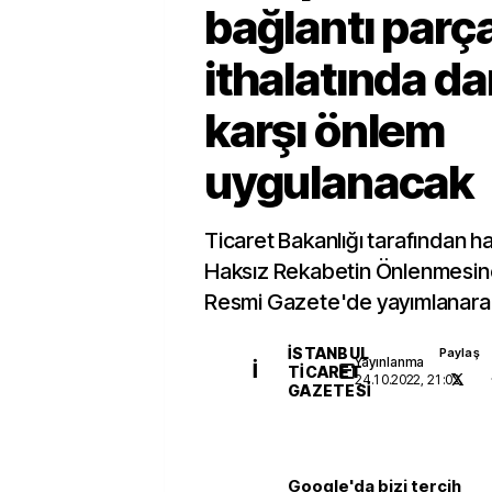
bağlantı parça
ithalatında d
karşı önlem
uygulanacak
Ticaret Bakanlığı tarafından ha
Haksız Rekabetin Önlenmesine İ
Resmi Gazete'de yayımlanarak 
İSTANBUL
Paylaş
Yayınlanma
İ
TICARET
24.10.2022, 21:02
GAZETESI
Google'da bizi tercih