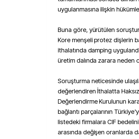
uygulanmasına ilişkin hükümle
Buna göre, yürütülen soruşt
Kore menşeli protez dişlerin b
ithalatında damping uygulandı
üretim dalında zarara neden ol
Soruşturma neticesinde ulaşıla
değerlendiren İthalatta Haksı
Değerlendirme Kurulunun karar
bağlantı parçalarının Türkiye'y
listedeki firmalara CIF bedelini
arasında değişen oranlarda d