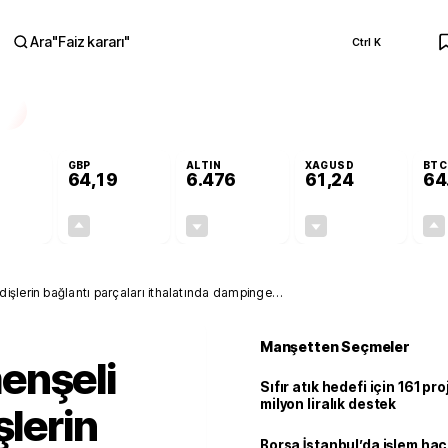
Ara
"
Faiz kararı
"
Ctrl K
RA
GBP
ALTIN
XAGUSD
BTC
64,19
6.476
61,24
64
-0,09%
+0,14%
-0,32%
-1,29%
-0,05
0,09
-20,55
-0,80
işlerin bağlantı parçaları ithalatında dampinge
Manşetten Seçmeler
enşeli
Sıfır atık hedefi için 161 pr
milyon liralık destek
şlerin
Borsa İstanbul’da işlem hac