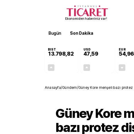
Ekonomiden haberiniz var!
Bugün
Son Dakika
Finans
EKST
BIST
USD
EUR
13.798,82
47,59
54,96
+0,70%
+0,05%
95,68
0,03
Anasayfa
/
Gündem
/
Güney Kore menşeli bazı protez d
karşı önlem uygulanacak
Güney Kore m
bazı protez di