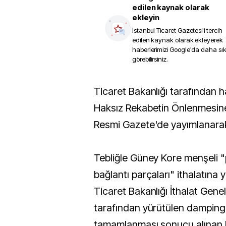
edilen kaynak olarak
ekleyin
İstanbul Ticaret Gazetesi
'i tercih
edilen kaynak olarak ekleyerek
haberlerimizi Google'da daha sı
görebilirsiniz.
Ticaret Bakanlığı tarafından hazırlanan İthalatta
Haksız Rekabetin Önlenmesine İ
Resmi Gazete'de yayımlanarak 
Tebliğle Güney Kore menşeli "
bağlantı parçaları" ithalatına 
Ticaret Bakanlığı İthalat Gen
tarafından yürütülen damping
tamamlanması sonucu alınan 