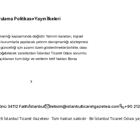
ulama Politikası
•
Yayın İlkeleri
anlığı kapsamında değildir. Yatırım kararları, kişisel
ili kurumlarla yapılacak yatırım danışmanlığı sözleşmesi
 güncelliği için azami özen gösterilmekle birlikte, olası
doğabilecek zararlardan İstanbul Ticaret Odası sorumlu
çıklanan tüm bilgi ve verilerin telif hakları Borsa
önü 34112 Fatih/İstanbul
iletisim@istanbulticaretgazetesi.com
+90 212
 İstanbul Ticaret Gazetesi · Tüm hakları saklıdır · Bir İstanbul Ticaret Odası ya