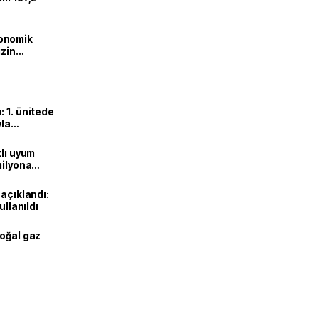
onomik
izin
lendirdik
 1. ünitede
yla
zlı uyum
milyona
 açıklandı:
ullanıldı
doğal gaz