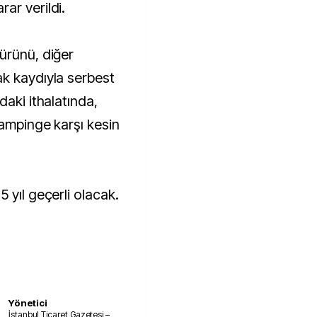
ar verildi.
ürünü, diğer
k kaydıyla serbest
daki ithalatında,
dampinge karşı kesin
 yıl geçerli olacak.
Yönetici
İstanbul Ticaret Gazetesi –