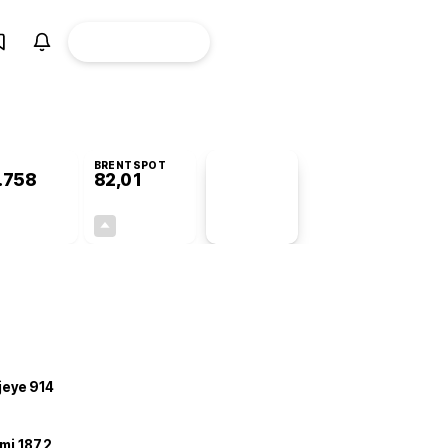
ÜYE
CANLI BORSA
Girişi
BRENTSPOT
.758
82,01
PİYASA
VERİLERİ
+0,15%
+3,93%
+0,00
3,10
ojeye 914
mi 187,2