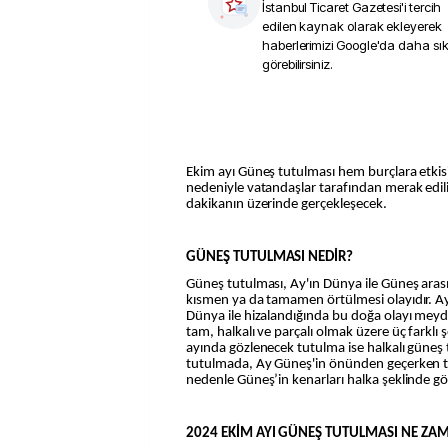
İstanbul Ticaret Gazetesi
'i tercih
edilen kaynak olarak ekleyerek
haberlerimizi Google'da daha sı
görebilirsiniz.
Ekim ayı Güneş tutulması hem burçlara etki
nedeniyle vatandaşlar tarafından merak edil
dakikanın üzerinde gerçekleşecek.
GÜNEŞ TUTULMASI NEDİR?
Güneş tutulması, Ay'ın Dünya ile Güneş aras
kısmen ya da tamamen örtülmesi olayıdır. A
Dünya ile hizalandığında bu doğa olayı meyda
tam, halkalı ve parçalı olmak üzere üç farklı ş
ayında gözlenecek tutulma ise halkalı güneş 
tutulmada, Ay Güneş'in önünden geçerken
nedenle Güneş’in kenarları halka şeklinde g
2024 EKİM AYI GÜNEŞ TUTULMASI NE ZAM