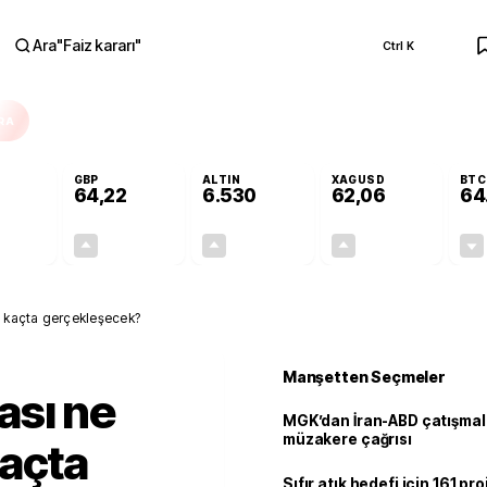
Ara
"
Faiz kararı
"
Ctrl K
RA
GBP
ALTIN
XAGUSD
BTC
64,22
6.530
62,06
64
-0,03%
+0,07%
+0,57%
+0,91%
-0,01
0,04
37,10
0,56
 kaçta gerçekleşecek?
Manşetten Seçmeler
ası ne
MGK’dan İran-ABD çatışmala
müzakere çağrısı
kaçta
Sıfır atık hedefi için 161 pr