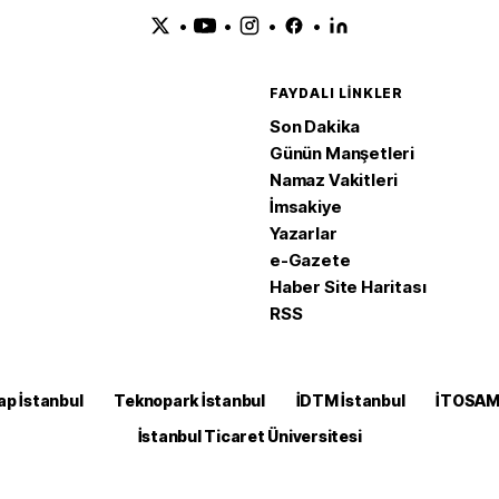
•
•
•
•
FAYDALI LINKLER
Son Dakika
Günün Manşetleri
Namaz Vakitleri
İmsakiye
Yazarlar
e-Gazete
Haber Site Haritası
RSS
ap İstanbul
Teknopark İstanbul
İDTM İstanbul
İTOSA
İstanbul Ticaret Üniversitesi