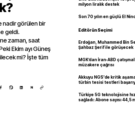
k?
milyon liralık destek
Son 70 yılın en güçlü El Nin
e nadir görülen bir
Editörün Seçimi
e geldi.
 ne zaman, saat
Erdoğan, Muhammed Bin Se
Şahbaz Şerif ile görüşecek
 Peki Ekim ayı Güneş
ilecek mi? İşte tüm
MGK’dan İran-ABD çatışmala
müzakere çağrısı
Akkuyu NGS'de kritik aşama:
türbin tesisi testleri başarı
tamamlandı
N
Türkiye 5G teknolojisine hı
sağladı: Abone sayısı 44,5 
ulaştı
Kaynak ekle