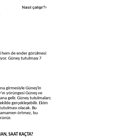
Nasıl çalışır?
›
k
si hem de ender görülmesi
iyor. Güneş tutulması 7
ına girmesiyle Güneş'in
y'ın yörüngesi Güneş ve
na gelir. Güneş tutulmaları;
ekilde gerçekleşebilir. Ekim
tutulması olacak. Bu
 tamamen örtmez, bu
örünür.
AN, SAAT KAÇTA?