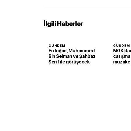
İlgili Haberler
GÜNDEM
GÜNDEM
Erdoğan, Muhammed
MGK’dan
Bin Selman ve Şahbaz
çatışmal
Şerif ile görüşecek
müzaker