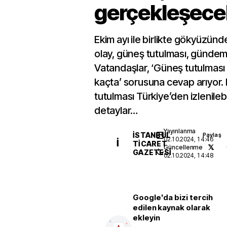
gerçekleşece
Ekim ayı ile birlikte gökyüzünd
olay, güneş tutulması, gündem
Vatandaşlar, ‘Güneş tutulması
kaçta’ sorusuna cevap arıyor.
tutulması Türkiye’den izlenileb
detaylar…
Yayınlanma
İSTANBUL
Paylaş
02.10.2024, 14:46
İ
TICARET
Güncellenme
GAZETESI
02.10.2024, 14:48
Google'da bizi tercih
edilen kaynak olarak
ekleyin