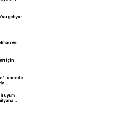
o’su geliyor
lman ve
rı için
 1. ünitede
yla
zlı uyum
milyona