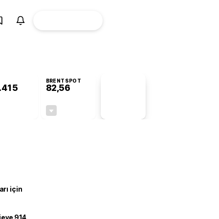
ÜYE
CANLI BORSA
Girişi
BRENTSPOT
.415
82,56
PİYASA
VERİLERİ
-0,26%
-0,27%
+0,00
-0,22
rı için
ojeye 914