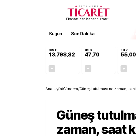
Ekonomiden haberiniz var!
Bugün
Son Dakika
Finans
EKST
BIST
USD
EUR
13.798,82
47,70
55,00
+0,70%
+0,16%
95,68
0,08
Anasayfa
/
Gündem
/
Güneş tutulması ne zaman, saat
Güneş tutulm
zaman, saat 