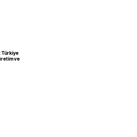
 Türkiye
üretim ve
recek