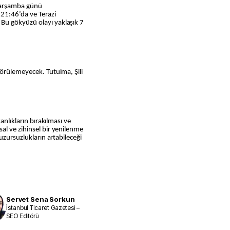
 Çarşamba günü
 21:46’da ve Terazi
Bu gökyüzü olayı yaklaşık 7
görülemeyecek. Tutulma, Şili
anlıkların bırakılması ve
al ve zihinsel bir yenilenme
uzursuzlukların artabileceği
Servet Sena Sorkun
İstanbul Ticaret Gazetesi –
SEO Editörü