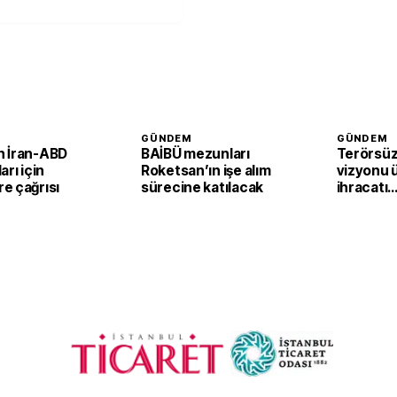
GÜNDEM
GÜNDEM
 İran-ABD
BAİBÜ mezunları
Terörsüz
arı için
Roketsan’ın işe alım
vizyonu 
e çağrısı
sürecine katılacak
ihracatı
güçlendi