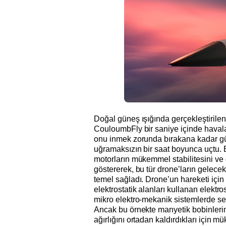
Doğal güneş ışığında gerçekleştirile
CouloumbFly bir saniye içinde havala
onu inmek zorunda bırakana kadar gü
uğramaksızın bir saat boyunca uçtu. B
motorların mükemmel stabilitesini ve d
göstererek, bu tür drone’ların gelecekt
temel sağladı. Drone’un hareketi için
elektrostatik alanları kullanan elektro
mikro elektro-mekanik sistemlerde sen
Ancak bu örnekte manyetik bobinlerin
ağırlığını ortadan kaldırdıkları için 