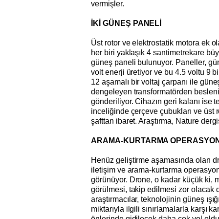
vermişler.
İKİ GÜNEŞ PANELİ
Üst rotor ve elektrostatik motora ek 
her biri yaklaşık 4 santimetrekare bü
güneş paneli bulunuyor. Paneller, gün
volt enerji üretiyor ve bu 4.5 voltu 9 b
12 aşamalı bir voltaj çarpanı ile güne
dengeleyen transformatörden beslenip
gönderiliyor. Cihazın geri kalanı ise 
inceliğinde çerçeve çubukları ve üst r
şafttan ibaret. Araştırma, Nature derg
ARAMA-KURTARMA OPERASYONLA
Henüz geliştirme aşamasında olan dr
iletişim ve arama-kurtarma operasyonl
görünüyor. Drone, o kadar küçük ki, m
görülmesi, takip edilmesi zor olacak 
araştırmacılar, teknolojinin güneş ış
miktarıyla ilgili sınırlamalarla karşı 
önlerinde gidilecek daha çok yol old