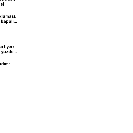
esi
klaması:
 kapalı
artıyor:
ı yüzde
adım: