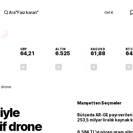
Ara
"
Faiz kararı
"
Ctrl K
RA
GBP
ALTIN
XAGUSD
BTC
64,21
6.525
61,88
64
+0,11%
+0,18%
+0,44%
-0,26%
0,06
0,11
28,44
-0,16
f drone
Manşetten Seçmeler
iyle
Bütçede AR-GE payı verileri
253,5 milyar liralık kaynak k
if drone
6.584 TL'yi gören gram alt