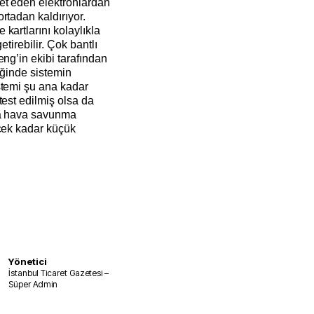
et eden elektronlardan
rtadan kaldırıyor.
kartlarını kolaylıkla
etirebilir. Çok bantlı
eng’in ekibi tarafından
diğinde sistemin
stemi şu ana kadar
test edilmiş olsa da
ya hava savunma
ecek kadar küçük
Yönetici
İstanbul Ticaret Gazetesi –
Süper Admin