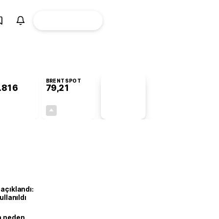
ÜYE
CANLI BORSA
Girişi
BRENTSPOT
.816
79,21
PİYASA
VERİLERİ
+1,04%
+0,38%
+0,00
0,30
 açıklandı:
ullanıldı
ın neden