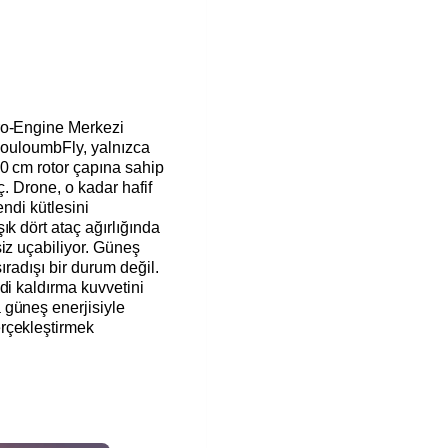
ro-Engine Merkezi
 CouloumbFly, yalnızca
0 cm rotor çapına sahip
ç. Drone, o kadar hafif
endi kütlesini
ık dört ataç ağırlığında
iz uçabiliyor. Güneş
ıradışı bir durum değil.
di kaldırma kuvvetini
 güneş enerjisiyle
rçekleştirmek