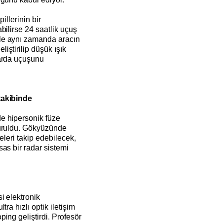
illerinin bir
bilirse 24 saatlik uçuş
le aynı zamanda aracın
ştirilip düşük ışık
larda uçuşunu
takibinde
e hipersonik füze
yuruldu. Gökyüzünde
eleri takip edebilecek,
as bir radar sistemi
i elektronik
ra hızlı optik iletişim
ing geliştirdi. Profesör