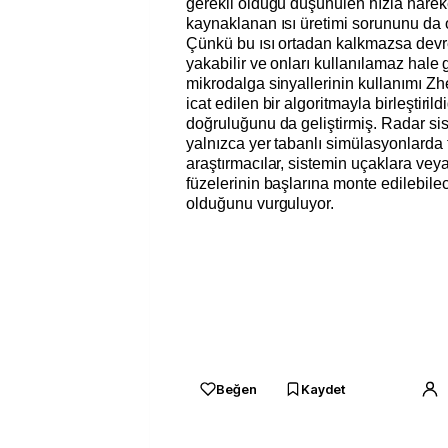
gerekli olduğu düşünülen hızla harek
kaynaklanan ısı üretimi sorununu da o
Çünkü bu ısı ortadan kalkmazsa devre 
yakabilir ve onları kullanılamaz hale g
mikrodalga sinyallerinin kullanımı Zh
icat edilen bir algoritmayla birleştiril
doğruluğunu da geliştirmiş. Radar si
yalnızca yer tabanlı simülasyonlarda 
araştırmacılar, sistemin uçaklara ve
füzelerinin başlarına monte edilebil
olduğunu vurguluyor.
Beğen
Kaydet