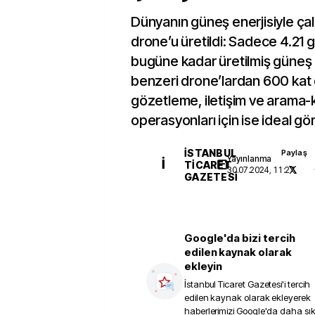
Dünyanın güneş enerjisiyle çal
drone’u üretildi: Sadece 4.21 
bugüne kadar üretilmiş güneş e
benzeri drone’lardan 600 kat d
gözetleme, iletişim ve arama
operasyonları için ise ideal gö
İSTANBUL
Paylaş
Yayınlanma
İ
TICARET
30.07.2024, 11:27
GAZETESI
Google'da bizi tercih
edilen kaynak olarak
ekleyin
İstanbul Ticaret Gazetesi
'i tercih
edilen kaynak olarak ekleyerek
haberlerimizi Google'da daha sı