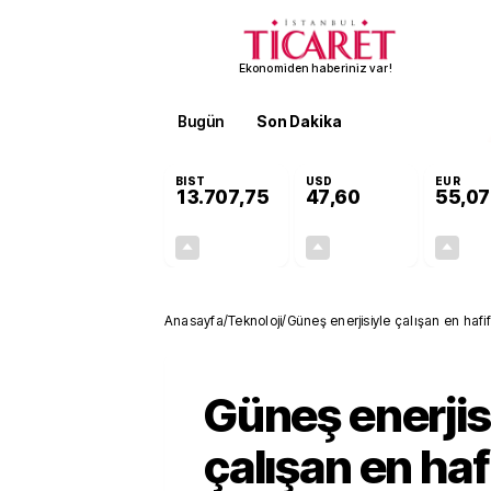
Ekonomiden haberiniz var!
Bugün
Son Dakika
Finans
EKST
BIST
USD
EUR
13.707,75
47,60
55,07
+0,03%
+0,06%
4,62
0,03
Anasayfa
/
Teknoloji
/
Güneş enerjisiyle çalışan en hafi
Güneş enerjis
çalışan en haf