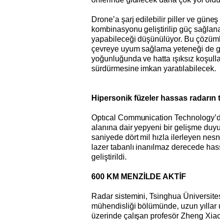
Drone’a şarj edilebilir piller ve güneş p
kombinasyonu geliştirilip güç sağlana
yapabileceği düşünülüyor. Bu çözüm
çevreye uyum sağlama yeteneği de geli
yoğunluğunda ve hatta ışıksız koşul
sürdürmesine imkan yaratılabilecek.
Hipersonik füzeler hassas radarın 
Optıcal Communication Technology’d
alanına dair yepyeni bir gelişme du
saniyede dört mil hızla ilerleyen nesn
lazer tabanlı inanılmaz derecede hass
geliştirildi.
600 KM MENZİLDE AKTİF
Radar sistemini, Tsinghua Üniversites
mühendisliği bölümünde, uzun yıllar ult
üzerinde çalışan profesör Zheng Xiaop