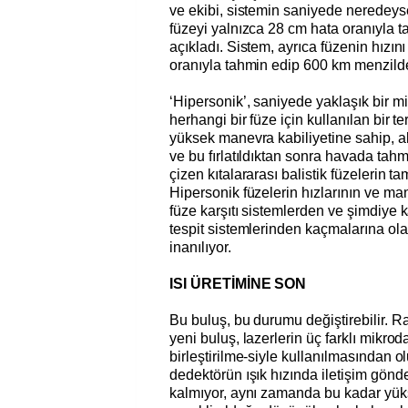
ve ekibi, sistemin saniyede neredeyse
füzeyi yalnızca 28 cm hata oranıyla ta
açıkladı. Sistem, ayrıca füzenin hızı
oranıyla tahmin edip 600 km menzilde 
‘Hipersonik’, saniyede yaklaşık bir mi
herhangi bir füze için kullanılan bir t
yüksek manevra kabiliyetine sahip, al
ve bu fırlatıldıktan sonra havada tahmi
çizen kıtalararası balistik füzelerin ta
Hipersonik füzelerin hızlarının ve man
füze karşıtı sistemlerden ve şimdiye k
tespit sistemlerinden kaçmalarına o
inanılıyor.
ISI ÜRETİMİNE SON
Bu buluş, bu durumu değiştirebilir. R
yeni buluş, lazerlerin üç farklı mikrod
birleştirilme-siyle kullanılmasından o
dedektörün ışık hızında iletişim gön
kalmıyor, aynı zamanda bu kadar yük