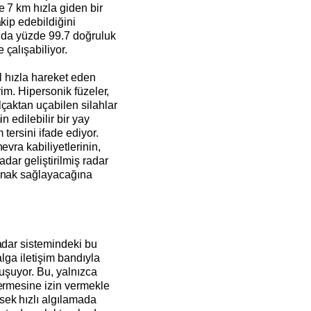
 7 km hızla giden bir
kip edebildiğini
nı da yüzde 99.7 doğruluk
çalışabiliyor.
l hızla hareket eden
erim. Hipersonik füzeler,
çaktan uçabilen silahlar
n edilebilir bir yay
m tersini ifade ediyor.
evra kabiliyetlerinin,
adar geliştirilmiş radar
lanak sağlayacağına
adar sistemindeki bu
alga iletişim bandıyla
luşuyor. Bu, yalnızca
dermesine izin vermekle
sek hızlı algılamada