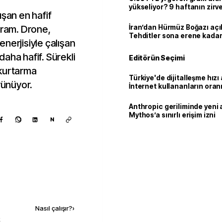
yükseliyor? 9 haftanın zirv
ışan en hafif
gram. Drone,
İran’dan Hürmüz Boğazı açı
Tehditler sona erene kadar
nerjisiyle çalışan
kalacak
aha hafif. Sürekli
Editörün Seçimi
-kurtarma
Türkiye'de dijitalleşme hızı 
rünüyor.
İnternet kullananların oran
92,3'e yükseldi
Anthropic geriliminde yeni 
Mythos’a sınırlı erişim izni
N
Kaynak ekle
Nasıl çalışır?
›
k