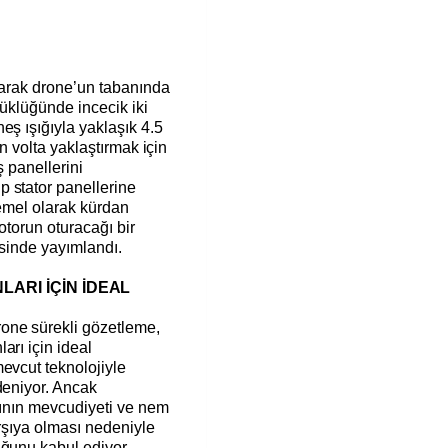
olarak drone’un tabanında
yüklüğünde incecik iki
eş ışığıyla yaklaşık 4.5
in volta yaklaştırmak için
ş panellerini
 stator panellerine
temel olarak kürdan
otorun oturacağı bir
isinde yayımlandı.
RI İÇİN İDEAL
one sürekli gözetleme,
arı için ideal
evcut teknolojiyle
deniyor. Ancak
ığının mevcudiyeti ve nem
karşıya olması nedeniyle
uğunu kabul ediyor.