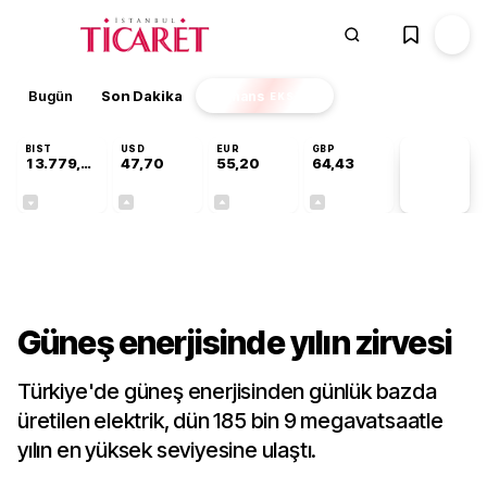
Bugün
Son Dakika
Finans
EKSTRA
BIST
USD
EUR
GBP
13.779,39
47,70
55,20
64,43
PİYASA
VERİLERİ
-0,14%
+0,15%
+0,34%
+0,40%
Sektörel
Güneş enerjisinde yılın zirvesi
Türkiye'de güneş enerjisinden günlük bazda
üretilen elektrik, dün 185 bin 9 megavatsaatle
yılın en yüksek seviyesine ulaştı.