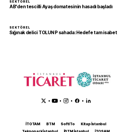
SEKTÖREL
AB'den tescilli Ayaş domatesinin hasadı başladı
SEKTÖREL
Sığınak delici TOLUN P sahada: Hedefe tam isabet
•
•
•
•
İTOTAM
BTM
SoftITo
Kitap İstanbul
Teknopark İstanbul
İDTM İstanbul
İTOSAM