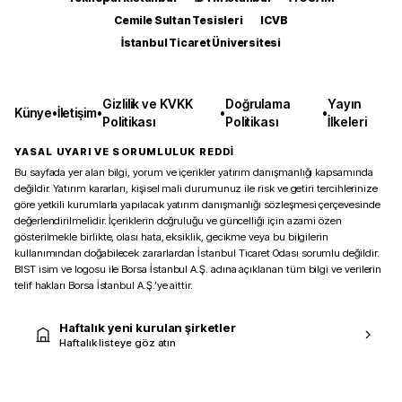
Cemile Sultan Tesisleri
ICVB
İstanbul Ticaret Üniversitesi
Gizlilik ve KVKK
Doğrulama
Yayın
Künye
•
İletişim
•
•
•
Politikası
Politikası
İlkeleri
YASAL UYARI VE SORUMLULUK REDDİ
Bu sayfada yer alan bilgi, yorum ve içerikler yatırım danışmanlığı kapsamında
değildir. Yatırım kararları, kişisel mali durumunuz ile risk ve getiri tercihlerinize
göre yetkili kurumlarla yapılacak yatırım danışmanlığı sözleşmesi çerçevesinde
değerlendirilmelidir. İçeriklerin doğruluğu ve güncelliği için azami özen
gösterilmekle birlikte, olası hata, eksiklik, gecikme veya bu bilgilerin
kullanımından doğabilecek zararlardan İstanbul Ticaret Odası sorumlu değildir.
BIST isim ve logosu ile Borsa İstanbul A.Ş. adına açıklanan tüm bilgi ve verilerin
telif hakları Borsa İstanbul A.Ş.’ye aittir.
Haftalık yeni kurulan şirketler
Haftalık listeye göz atın