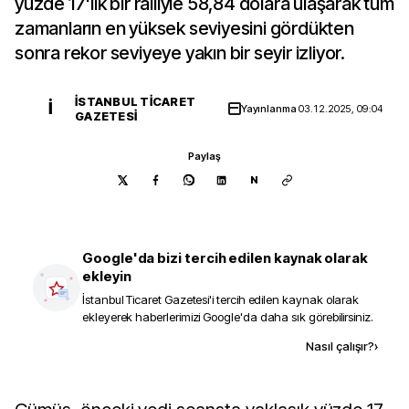
yüzde 17'lik bir ralliyle 58,84 dolara ulaşarak tüm
zamanların en yüksek seviyesini gördükten
sonra rekor seviyeye yakın bir seyir izliyor.
İSTANBUL TICARET
İ
Yayınlanma
03.12.2025, 09:04
GAZETESI
Paylaş
N
Google'da bizi tercih edilen kaynak olarak
ekleyin
İstanbul Ticaret Gazetesi
'i tercih edilen kaynak olarak
ekleyerek haberlerimizi Google'da daha sık görebilirsiniz.
Kaynak ekle
Nasıl çalışır?
›