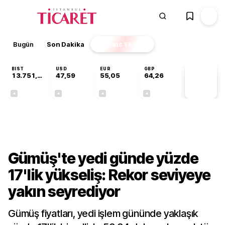
Bugün
Son Dakika
Finans
EKSTRA
BIST
USD
EUR
GBP
13.751,45
47,59
55,05
64,26
PİYASA
VERİLERİ
+0,35%
+0,06%
+0,08%
+0,25%
Finans
Gümüş'te yedi günde yüzde
17'lik yükseliş: Rekor seviyeye
yakın seyrediyor
Gümüş fiyatları, yedi işlem gününde yaklaşık