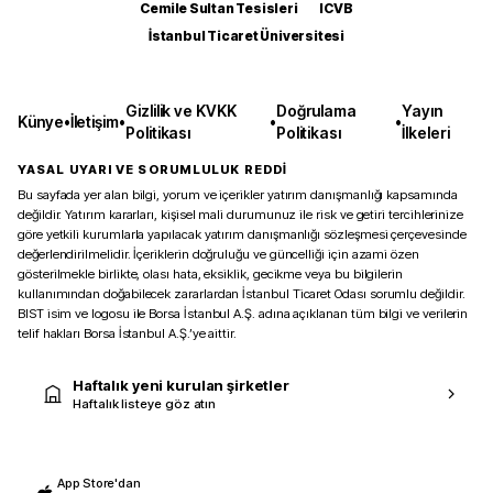
Cemile Sultan Tesisleri
ICVB
İstanbul Ticaret Üniversitesi
Gizlilik ve KVKK
Doğrulama
Yayın
Künye
•
İletişim
•
•
•
Politikası
Politikası
İlkeleri
YASAL UYARI VE SORUMLULUK REDDİ
Bu sayfada yer alan bilgi, yorum ve içerikler yatırım danışmanlığı kapsamında
değildir. Yatırım kararları, kişisel mali durumunuz ile risk ve getiri tercihlerinize
göre yetkili kurumlarla yapılacak yatırım danışmanlığı sözleşmesi çerçevesinde
değerlendirilmelidir. İçeriklerin doğruluğu ve güncelliği için azami özen
gösterilmekle birlikte, olası hata, eksiklik, gecikme veya bu bilgilerin
kullanımından doğabilecek zararlardan İstanbul Ticaret Odası sorumlu değildir.
BIST isim ve logosu ile Borsa İstanbul A.Ş. adına açıklanan tüm bilgi ve verilerin
telif hakları Borsa İstanbul A.Ş.’ye aittir.
Haftalık yeni kurulan şirketler
Haftalık listeye göz atın
App Store'dan