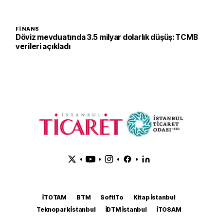
FINANS
Döviz mevduatında 3.5 milyar dolarlık düşüş: TCMB
verileri açıkladı
•
•
•
•
İTOTAM
BTM
SoftITo
Kitap İstanbul
Teknopark İstanbul
İDTM İstanbul
İTOSAM