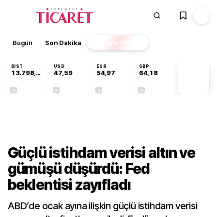
Bugün
Son Dakika
Finans
EKSTRA
BIST
USD
EUR
GBP
13.798,82
47,59
54,97
64,18
PİYASA
VERİLERİ
+0,70%
+0,05%
-0,08%
+0,13%
Finans
Güçlü istihdam verisi altın ve
gümüşü düşürdü: Fed
beklentisi zayıfladı
ABD’de ocak ayına ilişkin güçlü istihdam verisi