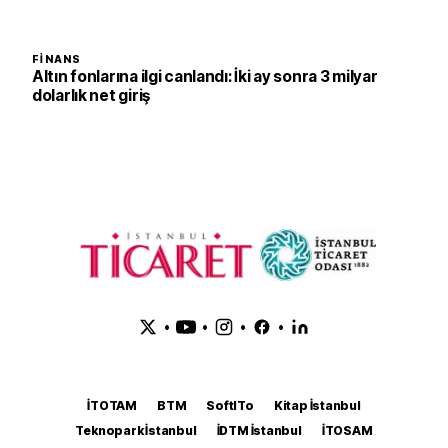
FINANS
Altın fonlarına ilgi canlandı: İki ay sonra 3 milyar
dolarlık net giriş
•
•
•
•
İTOTAM
BTM
SoftITo
Kitap İstanbul
Teknopark İstanbul
İDTM İstanbul
İTOSAM