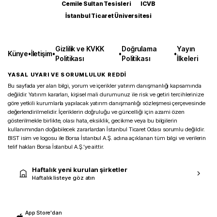
Cemile Sultan Tesisleri
ICVB
İstanbul Ticaret Üniversitesi
Gizlilik ve KVKK
Doğrulama
Yayın
Künye
•
İletişim
•
•
•
Politikası
Politikası
İlkeleri
YASAL UYARI VE SORUMLULUK REDDİ
Bu sayfada yer alan bilgi, yorum ve içerikler yatırım danışmanlığı kapsamında
değildir. Yatırım kararları, kişisel mali durumunuz ile risk ve getiri tercihlerinize
göre yetkili kurumlarla yapılacak yatırım danışmanlığı sözleşmesi çerçevesinde
değerlendirilmelidir. İçeriklerin doğruluğu ve güncelliği için azami özen
gösterilmekle birlikte, olası hata, eksiklik, gecikme veya bu bilgilerin
kullanımından doğabilecek zararlardan İstanbul Ticaret Odası sorumlu değildir.
BIST isim ve logosu ile Borsa İstanbul A.Ş. adına açıklanan tüm bilgi ve verilerin
telif hakları Borsa İstanbul A.Ş.’ye aittir.
Haftalık yeni kurulan şirketler
Haftalık listeye göz atın
App Store'dan