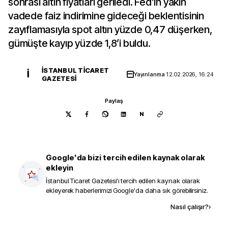
sonrası altın fiyatları geriledi. Fed’in yakın
vadede faiz indirimine gideceği beklentisinin
zayıflamasıyla spot altın yüzde 0,47 düşerken,
gümüşte kayıp yüzde 1,8’i buldu.
İSTANBUL TICARET
İ
Yayınlanma
12.02.2026, 16:24
GAZETESI
Paylaş
N
Google'da bizi tercih edilen kaynak olarak
ekleyin
İstanbul Ticaret Gazetesi
'i tercih edilen kaynak olarak
ekleyerek haberlerimizi Google'da daha sık görebilirsiniz.
Kaynak ekle
Nasıl çalışır?
›