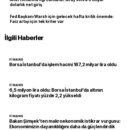
dolarlık net giriş
Fed Başkanı Warsh için gelecek hafta kritik önemde:
Faiz artışı için tek kriter var
İlgili Haberler
FINANS
Borsa İstanbul’da işlem hacmi 187,2 milyar lira oldu
FINANS
6,5 milyon lira oldu: Borsa İstanbul’da altının
kilogram fiyatı yüzde 2,2 yükseldi
FINANS
Bakan Şimşek’ten makroekonomik istikrar vurgusu:
Ekonomimizin dayanıklılığını daha da güçlendirdik