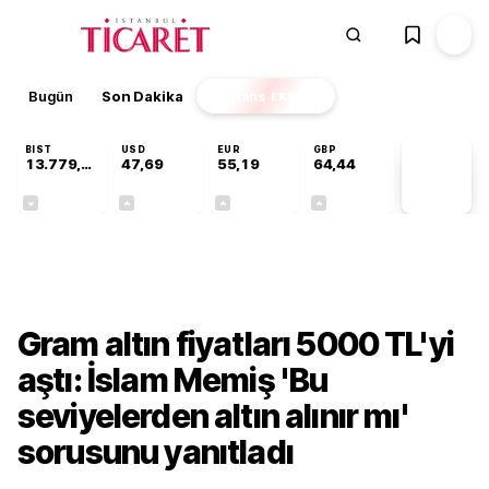
Bugün
Son Dakika
Finans
EKSTRA
BIST
USD
EUR
GBP
13.779,39
47,69
55,19
64,44
PİYASA
VERİLERİ
-0,14%
+0,15%
+0,33%
+0,41%
Finans
Gram altın fiyatları 5000 TL'yi
aştı: İslam Memiş 'Bu
seviyelerden altın alınır mı'
sorusunu yanıtladı