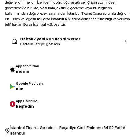
değerlendirilmelidir. İçeriklerin doğruluğu ve güncelliği için azami özen
gösterilmekle birlikte, olası hata, eksiklik, gecikme veya bu bilgilerin
kullanımından doğabilecek zararlardan İstanbul Ticaret Odası sorumlu değildir.
BIST isim ve logosu ile Borsa İstanbul A.Ş. adına açıklanan tüm bilgi ve verilerin
telif hakları Borsa İstanbul A.Ş.’ye aittir.
Haftalık yeni kurulan şirketler
Haftalık listeye göz atın
App Store'dan
indirin
Google Play'den
alın
App Galeri ile
keşfedin
İstanbul Ticaret Gazetesi · Reşadiye Cad. Eminönü 34112 Fatih/
İstanbul