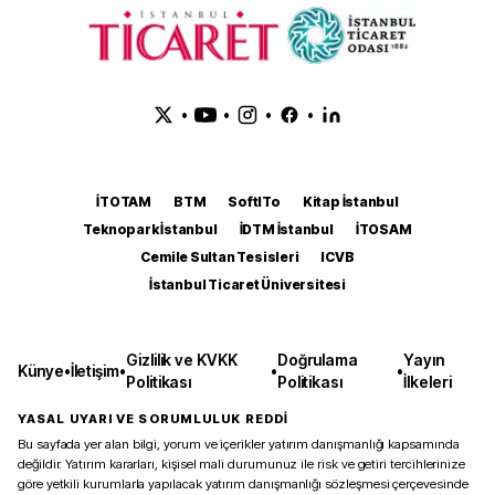
•
•
•
•
İTOTAM
BTM
SoftITo
Kitap İstanbul
Teknopark İstanbul
İDTM İstanbul
İTOSAM
Cemile Sultan Tesisleri
ICVB
İstanbul Ticaret Üniversitesi
Gizlilik ve KVKK
Doğrulama
Yayın
Künye
•
İletişim
•
•
•
Politikası
Politikası
İlkeleri
YASAL UYARI VE SORUMLULUK REDDİ
Bu sayfada yer alan bilgi, yorum ve içerikler yatırım danışmanlığı kapsamında
değildir. Yatırım kararları, kişisel mali durumunuz ile risk ve getiri tercihlerinize
göre yetkili kurumlarla yapılacak yatırım danışmanlığı sözleşmesi çerçevesinde