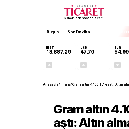
Ekonomiden haberiniz var!
Bugün
Son Dakika
Finans
EKST
BIST
USD
EUR
13.887,29
47,70
54,99
+0,64%
+0,17%
88,47
0,08
Anasayfa
/
Finans
/
Gram altın 4.100 TL'yi aştı: Altın 
Gram altın 4.1
aştı: Altın alm