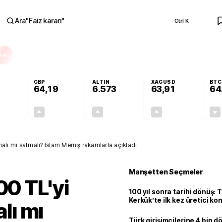
Ara
"
Faiz kararı
"
Ctrl K
RA
GBP
ALTIN
XAGUSD
BTC
64,19
6.573
63,91
64
-0,04%
+0,03%
+1,24%
+3,92%
-0,02
0,02
80,36
2,41
almalı mı satmalı? İslam Memiş rakamlarla açıkladı
Manşetten Seçmeler
00 TL'yi
100 yıl sonra tarihi dönüş: 
Kerkük’te ilk kez üretici k
alı mı
Türk girişimcilerine 4 bin 