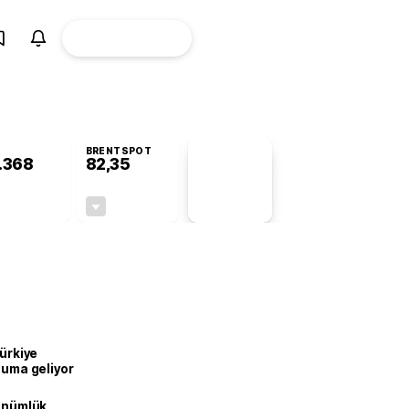
ÜYE
CANLI BORSA
Girişi
BRENTSPOT
.368
82,35
PİYASA
VERİLERİ
-0,62%
-0,52%
+0,00
-0,43
Türkiye
onuma geliyor
dönümlük