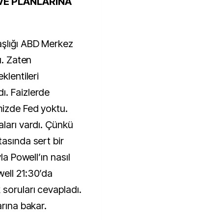
VE PLANLARINA
aşlığı ABD Merkez
ı. Zaten
klentileri
ı. Faizlerde
mizde Fed yoktu.
aları vardı. Çünkü
asında sert bir
la Powell’ın nasıl
ell 21:30’da
 soruları cevapladı.
arına bakar.