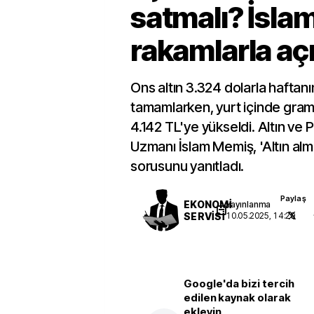
satmalı? İsl
rakamlarla açı
Ons altın 3.324 dolarla haftan
tamamlarken, yurt içinde gram al
4.142 TL'ye yükseldi. Altın ve P
Uzmanı İslam Memiş, 'Altın alma
sorusunu yanıtladı.
Paylaş
EKONOMİ
Yayınlanma
SERVİSİ
10.05.2025, 14:29
Google'da bizi tercih
edilen kaynak olarak
ekleyin