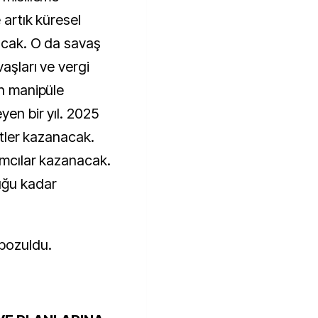
 artık küresel
lacak. O da savaş
aşları ve vergi
en manipüle
yen bir yıl. 2025
letler kazanacak.
rımcılar kazanacak.
uğu kadar
 bozuldu.