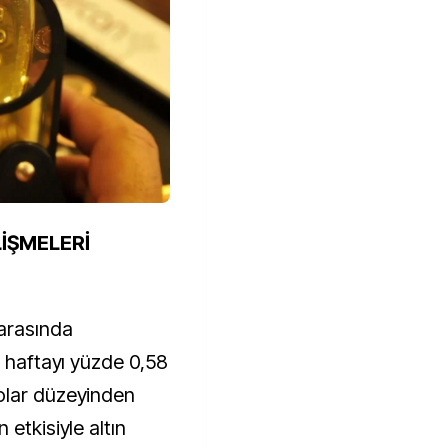
LİŞMELERİ
 arasında
e haftayı yüzde 0,58
olar düzeyinden
etkisiyle altın