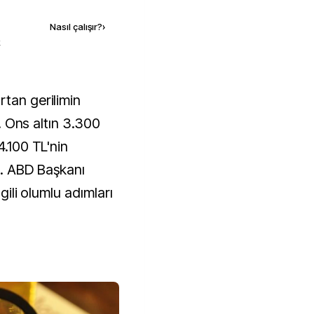
Nasıl çalışır?
›
k
di. Ons altın 3.300
4.100 TL'nin
ı. ABD Başkanı
lgili olumlu adımları