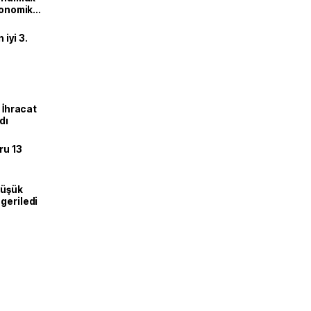
ekonomik
iyi 3.
: İhracat
dı
ru 13
düşük
geriledi