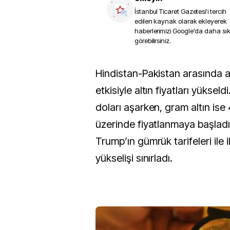
İstanbul Ticaret Gazetesi
'i tercih
edilen kaynak olarak ekleyerek
haberlerimizi Google'da daha sı
görebilirsiniz.
Hindistan-Pakistan arasında artan gerilimin
etkisiyle altın fiyatları yüksel
doları aşarken, gram altın ise 
üzerinde fiyatlanmaya başlad
Trump’ın gümrük tarifeleri ile i
yükselişi sınırladı.