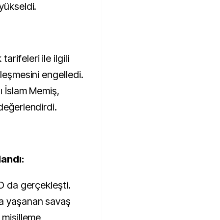
 yükseldi.
ifeleri ile ilgili
tleşmesini engelledi.
ı İslam Memiş,
değerlendirdi.
landı:
 O da gerçekleşti.
da yaşanan savaş
 misilleme