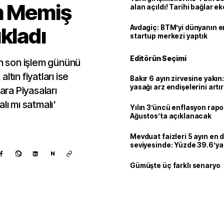
am Memiş
alan açıldı! Tarihi bağlar 
ortaklığa dönüşüyor
kladı
Avdagiç: BTM’yi dünyanın en 
startup merkezi yaptık
Editörün Seçimi
ın son işlem gününü
tın fiyatları ise
Bakır 6 ayın zirvesine yakın
yasağı arz endişelerini artır
ara Piyasaları
lı mı satmalı'
Yılın 3’üncü enflasyon rapo
Ağustos’ta açıklanacak
Mevduat faizleri 5 ayın en 
seviyesinde: Yüzde 39.6’ya 
N
Gümüşte üç farklı senaryo
Kaynak ekle