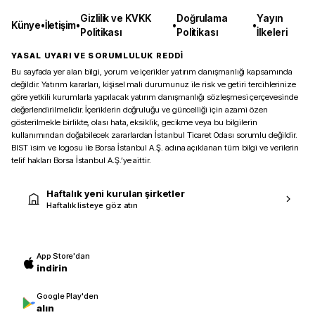
Gizlilik ve KVKK
Doğrulama
Yayın
Künye
•
İletişim
•
•
•
Politikası
Politikası
İlkeleri
YASAL UYARI VE SORUMLULUK REDDİ
Bu sayfada yer alan bilgi, yorum ve içerikler yatırım danışmanlığı kapsamında
değildir. Yatırım kararları, kişisel mali durumunuz ile risk ve getiri tercihlerinize
göre yetkili kurumlarla yapılacak yatırım danışmanlığı sözleşmesi çerçevesinde
değerlendirilmelidir. İçeriklerin doğruluğu ve güncelliği için azami özen
gösterilmekle birlikte, olası hata, eksiklik, gecikme veya bu bilgilerin
kullanımından doğabilecek zararlardan İstanbul Ticaret Odası sorumlu değildir.
BIST isim ve logosu ile Borsa İstanbul A.Ş. adına açıklanan tüm bilgi ve verilerin
telif hakları Borsa İstanbul A.Ş.’ye aittir.
Haftalık yeni kurulan şirketler
Haftalık listeye göz atın
App Store'dan
indirin
Google Play'den
alın