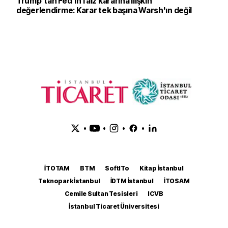
Trump'tan Fed'in faiz kararına ilişkin
değerlendirme: Karar tek başına Warsh'ın değil
•
•
•
•
İTOTAM
BTM
SoftITo
Kitap İstanbul
Teknopark İstanbul
İDTM İstanbul
İTOSAM
Cemile Sultan Tesisleri
ICVB
İstanbul Ticaret Üniversitesi