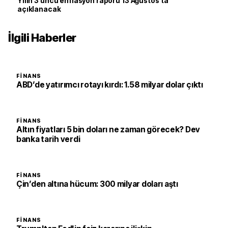
Yılın 3’üncü enflasyon raporu 13 Ağustos’ta
açıklanacak
İlgili Haberler
FINANS
ABD’de yatırımcı rotayı kırdı: 1.58 milyar dolar çıktı
FINANS
Altın fiyatları 5 bin doları ne zaman görecek? Dev
banka tarih verdi
FINANS
Çin’den altına hücum: 300 milyar doları aştı
FINANS