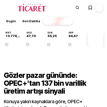
Bugün
Son Dakika
Finans
EKSTRA
BIST
USD
EUR
GBP
13.778,60
47,70
55,25
64,47
PİYASA
VERİLERİ
-0,15%
+0,17%
+0,43%
+0,47%
Finans
Gözler pazar gününde:
OPEC+'tan 137 bin varillik
üretim artışı sinyali
Konuya yakın kaynaklara göre, OPEC+