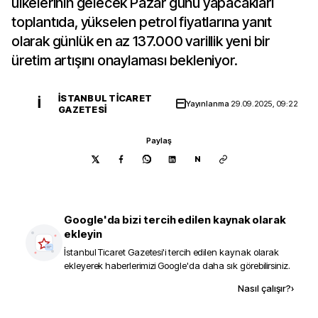
ülkelerinin gelecek Pazar günü yapacakları
toplantıda, yükselen petrol fiyatlarına yanıt
olarak günlük en az 137.000 varillik yeni bir
üretim artışını onaylaması bekleniyor.
İSTANBUL TICARET
İ
Yayınlanma
29.09.2025, 09:22
GAZETESI
Paylaş
N
Google'da bizi tercih edilen kaynak olarak
ekleyin
İstanbul Ticaret Gazetesi
'i tercih edilen kaynak olarak
ekleyerek haberlerimizi Google'da daha sık görebilirsiniz.
Kaynak ekle
Nasıl çalışır?
›